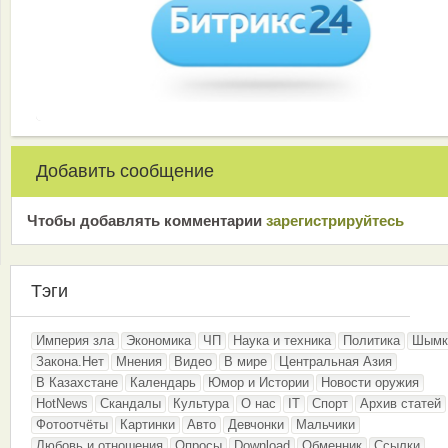
Добавить сообщение
Чтобы добавлять комментарии
зарeгиcтрирyйтeсь
Тэги
Империя зла
Экономика
ЧП
Наука и техника
Политика
Шымк
Закона.Нет
Мнения
Видео
В мире
Центральная Азия
В Казахстане
Календарь
Юмор и Истории
Новости оружия
HotNews
Скандалы
Культура
О нас
IT
Спорт
Архив статей
Фотоотчёты
Картинки
Авто
Девчонки
Мальчики
Любовь и отношения
Опросы
Download
Обменник
Ссылки