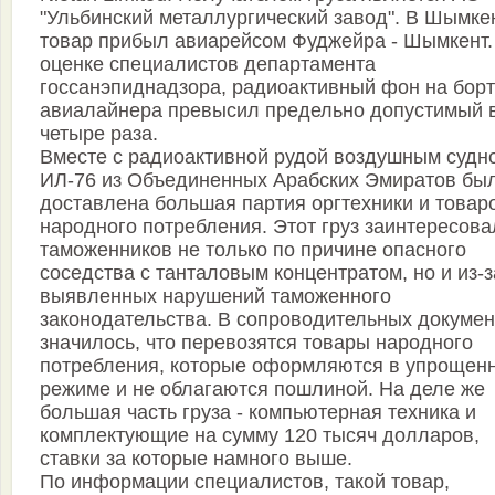
"Ульбинский металлургический завод". В Шымке
товар прибыл авиарейсом Фуджейра - Шымкент.
оценке специалистов департамента
госсанэпиднадзора, радиоактивный фон на борт
авиалайнера превысил предельно допустимый 
четыре раза.
Вместе с радиоактивной рудой воздушным судн
ИЛ-76 из Объединенных Арабских Эмиратов бы
доставлена большая партия оргтехники и товар
народного потребления. Этот груз заинтересова
таможенников не только по причине опасного
соседства с танталовым концентратом, но и из-з
выявленных нарушений таможенного
законодательства. В сопроводительных докумен
значилось, что перевозятся товары народного
потребления, которые оформляются в упрощен
режиме и не облагаются пошлиной. На деле же
большая часть груза - компьютерная техника и
комплектующие на сумму 120 тысяч долларов,
ставки за которые намного выше.
По информации специалистов, такой товар,