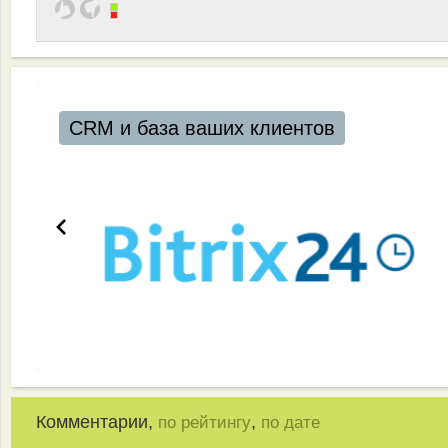
CRM и база ваших клиентов
Комментарии,
,
по рейтингу
по дате