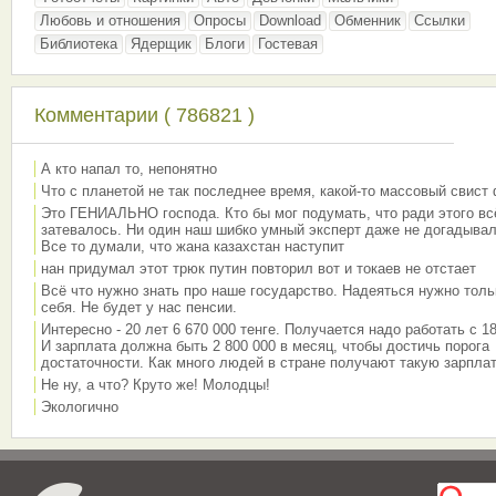
Любовь и отношения
Опросы
Download
Обменник
Ссылки
Библиотека
Ядерщик
Блоги
Гостевая
Комментарии ( 786821 )
А кто напал то, непонятно
Что с планетой не так последнее время, какой-то массовый свист
Это ГЕНИАЛЬНО господа. Кто бы мог подумать, что ради этого вс
затевалось. Ни один наш шибко умный эксперт даже не догадывал
Все то думали, что жана казахстан наступит
нан придумал этот трюк путин повторил вот и токаев не отстает
Всё что нужно знать про наше государство. Надеяться нужно толь
себя. Не будет у нас пенсии.
Интересно - 20 лет 6 670 000 тенге. Получается надо работать с 18
И зарплата должна быть 2 800 000 в месяц, чтобы достичь порога
достаточности. Как много людей в стране получают такую зарплат
Не ну, а что? Круто же! Молодцы!
Экологично