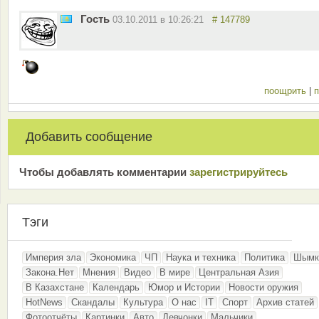
Гость
03.10.2011 в 10:26:21
# 147789
поощрить
|
п
Добавить сообщение
Чтобы добавлять комментарии
зарeгиcтрирyйтeсь
Тэги
Империя зла
Экономика
ЧП
Наука и техника
Политика
Шымк
Закона.Нет
Мнения
Видео
В мире
Центральная Азия
В Казахстане
Календарь
Юмор и Истории
Новости оружия
HotNews
Скандалы
Культура
О нас
IT
Спорт
Архив статей
Фотоотчёты
Картинки
Авто
Девчонки
Мальчики