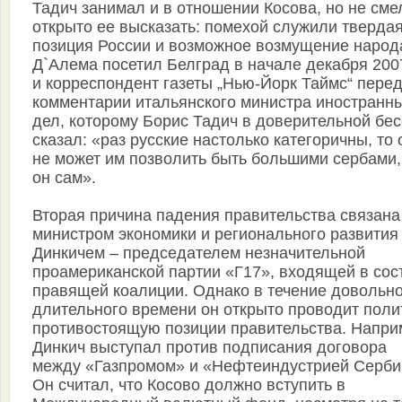
Тадич занимал и в отношении Косова, но не сме
открыто ее высказать: помехой служили тверда
позиция России и возможное возмущение народ
Д`Алема посетил Белград в начале декабря 2007
и корреспондент газеты „Нью-Йорк Таймс“ пере
комментарии итальянского министра иностранн
дел, которому Борис Тадич в доверительной бе
сказал: «раз русские настолько категоричны, то 
не может им позволить быть большими сербами,
он сам».
Вторая причина падения правительства связана
министром экономики и регионального развития
Динкичем – председателем незначительной
проамериканской партии «Г17», входящей в сос
правящей коалиции. Однако в течение довольн
длительного времени он открыто проводит полит
противостоящую позиции правительства. Напри
Динкич выступал против подписания договора
между «Газпромом» и «Нефтеиндустрией Серби
Он считал, что Косово должно вступить в