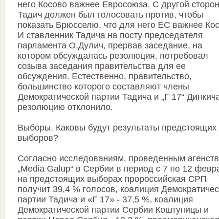
него Косово важнее Евросоюза. С другой сторо
Тадич должен был голосовать против, чтобы
показать Брюсселю, что для него ЕС важнее Кос
И ставленник Тадича на посту председателя
парламента О.Дулич, прервав заседание, на
котором обсуждалась резолюция, потребовал
созыва заседания правительства для ее
обсуждения. Естественно, правительство,
большинство которого составляют члены
Демократической партии Тадича и „Г 17“ Динкича
резолюцию отклонило.
Выборы. Каковы будут результаты предстоящих
выборов?
Согласно исследованиям, проведенным агенст
„Media Galup“ в Сербии в период с 7 по 12 февр
на предстоящих выборах пророссийская СРП
получит 39,4 % голосов, коалиция Демократиче
партии Тадича и «Г 17» - 37,5 %, коалиция
Демократической партии Сербии Коштуницы и