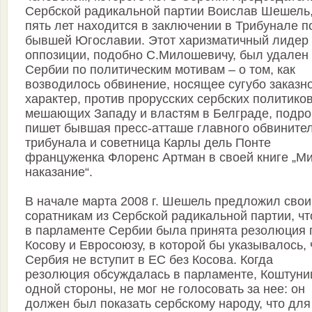
Сербской радикальной партии Воислав Шешель,
пять лет находится в заключении в Трибунале п
бывшей Югославии. Этот харизматичный лидер
оппозиции, подобно С.Милошевичу, был удален 
Сербии по политическим мотивам – о том, как
возводилось обвинение, носящее сугубо заказн
характер, против прорусских сербских политиков
мешающих Западу и властям в Белграде, подр
пишет бывшая пресс-атташе главного обвините
трибунала и советница Карлы дель Понте
француженка Флоренс Артман в своей книге „Ми
наказание“.
В начале марта 2008 г. Шешель предложил сво
соратникам из Сербской радикальной партии, ч
в парламенте Сербии была принята резолюция 
Косову и Евросоюзу, в которой бы указывалось, 
Сербия не вступит в ЕС без Косова. Когда
резолюция обсуждалась в парламенте, Коштуниц
одной стороны, не мог не голосовать за нее: он
должен был показать сербскому народу, что для