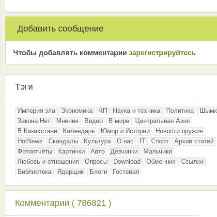
Добавить сообщение
Чтобы добавлять комментарии
зарeгиcтрирyйтeсь
Тэги
Империя зла
Экономика
ЧП
Наука и техника
Политика
Шымк
Закона.Нет
Мнения
Видео
В мире
Центральная Азия
В Казахстане
Календарь
Юмор и Истории
Новости оружия
HotNews
Скандалы
Культура
О нас
IT
Спорт
Архив статей
Фотоотчёты
Картинки
Авто
Девчонки
Мальчики
Любовь и отношения
Опросы
Download
Обменник
Ссылки
Библиотека
Ядерщик
Блоги
Гостевая
Комментарии ( 786821 )