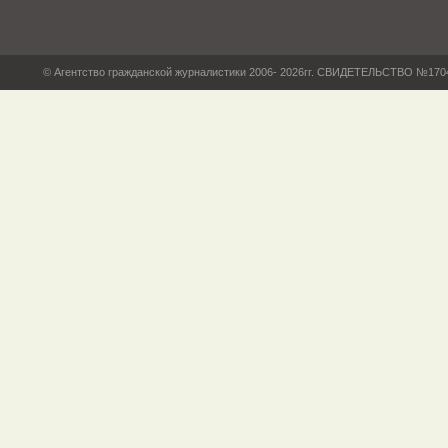
© Агентство гражданской журналистики 2006- 2026гг. СВИДЕТЕЛЬСТВО №17