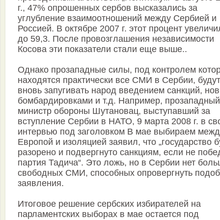
г., 47% опрошенных сербов высказались за
углубление взаимоотношений между Сербией и
Россией. В октябре 2007 г. этот процент увеличи
до 59,3. После провозглашения независимости
Косова эти показатели стали еще выше..
Однако прозападные силы, под контролем кото
находятся практически все СМИ в Сербии, буду
вновь запугивать народ введением санкций, но
бомбардировками и т.д. Например, прозападный
министр обороны Шутановац, выступавший за
вступление Сербии в НАТО, 9 марта 2008 г. в с
интервью под заголовком В мае выбираем межд
Европой и изоляцией заявил, что „государство б
разорено и подвергнуто санкциям, если не побе
партия Тадича“. Это ложь, но в Сербии нет бол
свободных СМИ, способных опровергнуть подо
заявления.
Итоговое решение сербских избирателей на
парламентских выборах в мае остается под