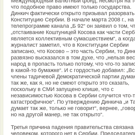
Международный валютный фонд, несмотря на т
что подобное право имеют только государства.
Динкич фактически открыто призывал разорвать
Конституцию Сербии. В начале марта 2008 г., на
телепрограмме канала „Б 92“ он заявил о том, ч
„отстаивание Коштуницей Косова как части Сер
является коллективным сумасшествием“, а когд
журналист заметил, что в Конституции Сербии
записано, что Косово – это часть Сербии, то Дин
развязно высказался в том духе, что „нельзя ве
народ в пропасть только потому, что что-то запи
в какой-то бумажке“. И с гордостью добавил: „В
члены тадичевой Демократической партии дума
так же, как я, но не смеют открыто это сказать,
поскольку в СМИ запущено клише, что с
независимостью Косова в Сербии случится что-
катастрофичное“. По утверждению Динкича „и Т
думает так же, только не говорит“, вернее, „гово
но на другой манер, не так открыто“.
Третья причина падения правительства связана 
человеком, которого нет в Сербии. Председател