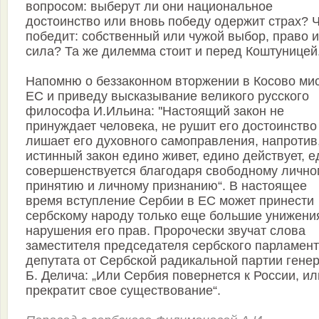
вопросом: выберут ли они национальное
достоинство или вновь победу одержит страх? 
победит: собственный или чужой выбор, право 
сила? Та же дилемма стоит и перед Коштуницей
Напомню о беззаконном вторжении в Косово ми
ЕС и приведу высказывание великого русского
философа И.Ильина: ''Настоящий закон не
принуждает человека, не рушит его достоинство
лишает его духовного самоправления, напротив
истинный закон едино живет, едино действует, 
совершенствуется благодаря свободному лично
принятию и личному признанию“. В настоящее
время вступление Сербии в ЕС может принести
сербскому народу только еще большие унижени
нарушения его прав. Пророчески звучат слова
заместителя председателя сербского парламент
депутата от Сербской радикальной партии гене
Б. Делича: „Или Сербия повернется к России, ил
прекратит свое существование“.