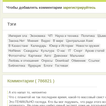
Чтобы добавлять комментарии
зарeгиcтрирyйтeсь
Тэги
Империя зла
Экономика
ЧП
Наука и техника
Политика
Шымк
Закона.Нет
Мнения
Видео
В мире
Центральная Азия
В Казахстане
Календарь
Юмор и Истории
Новости оружия
HotNews
Скандалы
Культура
О нас
IT
Спорт
Архив статей
Фотоотчёты
Картинки
Авто
Девчонки
Мальчики
Любовь и отношения
Опросы
Download
Обменник
Ссылки
Библиотека
Ядерщик
Блоги
Гостевая
Комментарии ( 786821 )
А кто напал то, непонятно
Что с планетой не так последнее время, какой-то массовый свист
Это ГЕНИАЛЬНО господа. Кто бы мог подумать, что ради этого вс
затевалось. Ни один наш шибко умный эксперт даже не догадывал