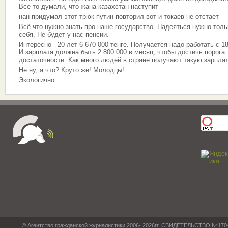
Все то думали, что жана казахстан наступит
нан придумал этот трюк путин повторил вот и токаев не отстает
Всё что нужно знать про наше государство. Надеяться нужно толь
себя. Не будет у нас пенсии.
Интересно - 20 лет 6 670 000 тенге. Получается надо работать с 18
И зарплата должна быть 2 800 000 в месяц, чтобы достичь порога
достаточности. Как много людей в стране получают такую зарплат
Не ну, а что? Круто же! Молодцы!
Экологично
© Агентство гражданской журналистики 2006- 2026гг. СВИДЕТЕЛЬСТВО №17