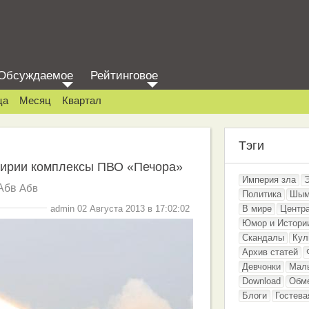
Обсуждаемое
Рейтинговое
ца
Месяц
Квартал
Тэги
Сирии комплексы ПВО «Печора»
Империя зла
Абв
Абв
Политика
Шым
admin 02 Августа 2013 в 17:02:02
В мире
Центр
Юмор и Истори
Скандалы
Кул
Архив статей
Девчонки
Мал
Download
Обм
Блоги
Гостева