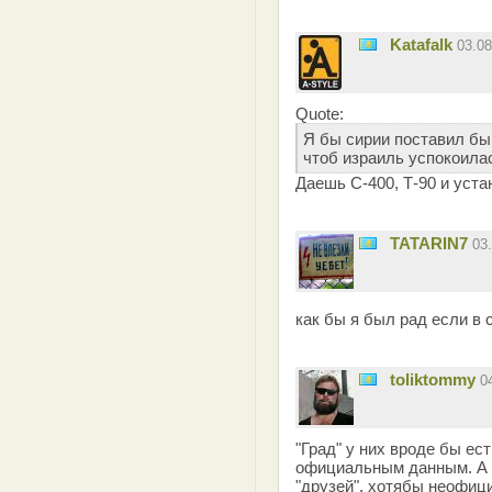
Katafalk
03.0
Quote:
Я бы сирии поставил бы
чтоб израиль успокоила
Даешь С-400, Т-90 и уста
TATARIN7
03
как бы я был рад если в 
toliktommy
0
"Град" у них вроде бы ес
официальным данным. А в
"друзей", хотябы неофиц