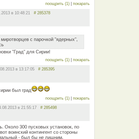
поощрить (1)
|
покарать
8.2013 в 10:48:21
# 285378
 миротворцев с парочкой "ядерных",
сь
новки "Град" для Сирии!
поощрить (1)
|
покарать
.08.2013 в 13:17:05
# 285395
сирии был град
поощрить (1)
|
покарать
4.08.2013 в 21:55:17
# 285498
ть. Около 300 пусковых установок, по
от воинский контингент со стороны
иальный - был бы не лишним.