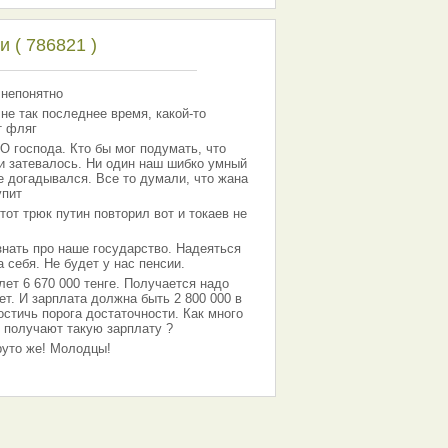
 ( 786821 )
 непонятно
 не так последнее время, какой-то
т фляг
господа. Кто бы мог подумать, что
 и затевалось. Ни один наш шибко умный
е догадывался. Все то думали, что жана
упит
тот трюк путин повторил вот и токаев не
знать про наше государство. Надеяться
 себя. Не будет у нас пенсии.
лет 6 670 000 тенге. Получается надо
ет. И зарплата должна быть 2 800 000 в
остичь порога достаточности. Как много
 получают такую зарплату ?
Круто же! Молодцы!