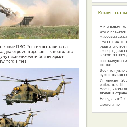
Комментарии
А кто напал то,
Что с планетой
массовый свис
Это ГЕНИАЛЬНО 
о кроме ПВО России поставила на
ради этого всё
эксперт даже н
се два отремонтированных вертолета
казахстан наст
будут использовать бойцы армии
нан придумал э
w York Times.
отстает
Всё что нужно 
нужно только на
Интересно - 20 
работать с 18 л
месяц, чтобы д
людей в стране
Не ну, а что? 
Экологично