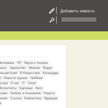
Добавить новость
Экономика
ЧП
Наука и техника
кент
Закона.Нет
Мнения
Видео
альная Азия
В Казахстане
Календарь
и
Новости оружия
HotNews
ьтура
О нас
IT
Спорт
Фотоотчёты
Картинки
Авто
ьчики
Любовь и отношения
Опросы
енник
Ссылки
Библиотека
Ядерщик
я