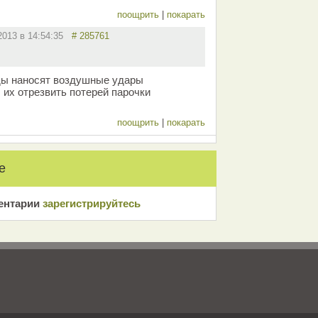
поощрить
|
покарать
.2013 в 14:54:35
# 285761
ды наносят воздушные удары
 их отрезвить потерей парочки
поощрить
|
покарать
е
ентарии
зарeгиcтрирyйтeсь