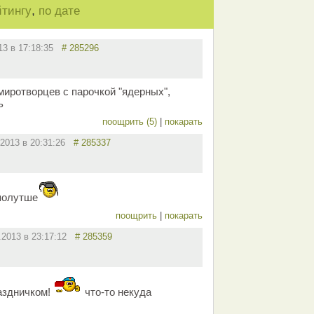
,
йтингу
по дате
013 в 17:18:35
# 285296
миротворцев с парочкой "ядерных",
ь
поощрить (5)
|
покарать
.2013 в 20:31:26
# 285337
полутше
поощрить
|
покарать
.2013 в 23:17:12
# 285359
раздничком!
что-то некуда