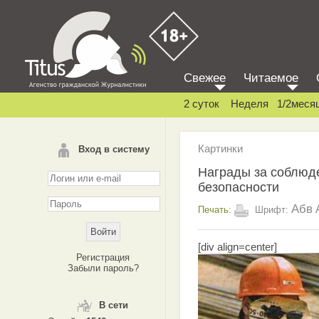
Свежее
Читаемое
2 суток
Неделя
1/2меся
Картинки
Вход в систему
Награды за соблюд
безопасности
Абв
Печать:
Шрифт:
[div align=center]
Регистрация
Забыли пароль?
В сети