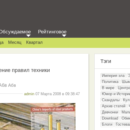
Обсуждаемое
Рейтинговое
ца
Месяц
Квартал
Тэги
ение правил техники
Империя зла
Политика
Шым
Абв
Абв
В мире
Центр
admin
07 Марта 2008 в 09:38:47
Юмор и Истори
Скандалы
Кул
Архив статей
Девчонки
Мал
Download
Обм
Блоги
Гостева