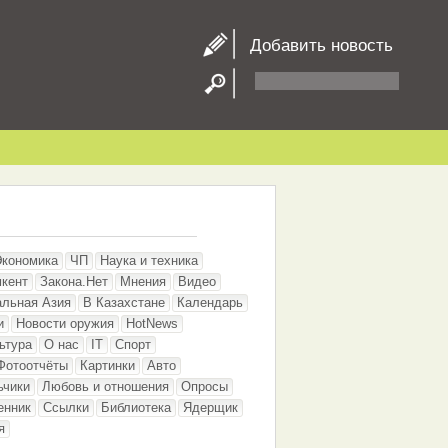
Добавить новость
Экономика
ЧП
Наука и техника
кент
Закона.Нет
Мнения
Видео
альная Азия
В Казахстане
Календарь
и
Новости оружия
HotNews
ьтура
О нас
IT
Спорт
Фотоотчёты
Картинки
Авто
ьчики
Любовь и отношения
Опросы
енник
Ссылки
Библиотека
Ядерщик
я