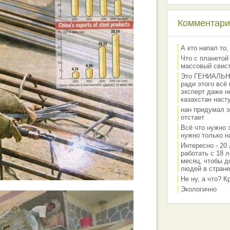
Комментарии
А кто напал то,
Что с планетой
массовый свис
Это ГЕНИАЛЬНО 
ради этого всё
эксперт даже н
казахстан наст
нан придумал э
отстает
Всё что нужно 
нужно только на
Интересно - 20 
работать с 18 л
месяц, чтобы д
людей в стране
Не ну, а что? 
Экологично