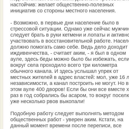
настойчив: желает общественно-полезных
инициатив со стороны местного населения.
- Возможно, в первые дни население было в
стрессовой ситуации. Однако уже сейчас мужчи
следует брать в руки кетмени и лопаты и активн
участвовать в восстановительной работе. Насе
должно помогать само себе. Ведь дело доходит
иждивенчества, - считает аким, - я был в одном
ауле, здесь беды можно было бы избежать, есл
вокруг села проходило всего три километра
обычного канала. И здесь услышал упрек от
местных жителей в адрес властей: мол, уже 16 
независимости, а канал построить не могут. Но в
этом ауле 400 дворов! Если бы они все вместе 
раз в год собрались бы асаром, то вокруг посел
уже несколько рвов выкопали!
Подобную работу следует выполнять методом
общественных работ - уверен аким. Кстати, на
данный момент времени после переписи, все