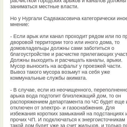
расчисткой городских арыков и каналов должны
заниматься местные власти.
Но у Нургали Садвакасовича категорически ино
мнение:
- Если арык или канал проходит рядом или по п
дворовой территории того или иного дома, то
домовладельцы должны сами заботиться о
благоустройстве и расчистке прилегающих участ
Должны выходить и расчищать каналы, арыки.
Мусор выносить на асфальт у проезжей части.
Вывоз такого мусора возьмут на себя уже
коммунальные службы акимата.
- В случае, если из неочищенного, переполненн
арыка вода подтопит близлежащий дом, то он
распоряжением департамента по ЧС будет еще 
отключен от электро- и газоснабжения. Для
избежания коротких замыканий на подстанциях 
прочих ЧП. И подключаться к энергоисточникам
такой дом будет уже за счет жильцов, и только п