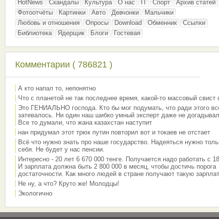
HotNews
Скандалы
Культура
О нас
IT
Спорт
Архив статей
Фотоотчёты
Картинки
Авто
Девчонки
Мальчики
Любовь и отношения
Опросы
Download
Обменник
Ссылки
Библиотека
Ядерщик
Блоги
Гостевая
Комментарии ( 786821 )
А кто напал то, непонятно
Что с планетой не так последнее время, какой-то массовый свист
Это ГЕНИАЛЬНО господа. Кто бы мог подумать, что ради этого вс
затевалось. Ни один наш шибко умный эксперт даже не догадывал
Все то думали, что жана казахстан наступит
нан придумал этот трюк путин повторил вот и токаев не отстает
Всё что нужно знать про наше государство. Надеяться нужно толь
себя. Не будет у нас пенсии.
Интересно - 20 лет 6 670 000 тенге. Получается надо работать с 18
И зарплата должна быть 2 800 000 в месяц, чтобы достичь порога
достаточности. Как много людей в стране получают такую зарплат
Не ну, а что? Круто же! Молодцы!
Экологично