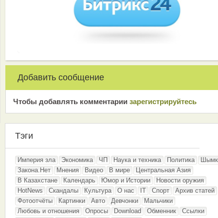
Добавить сообщение
Чтобы добавлять комментарии
зарeгиcтрирyйтeсь
Тэги
Империя зла
Экономика
ЧП
Наука и техника
Политика
Шымк
Закона.Нет
Мнения
Видео
В мире
Центральная Азия
В Казахстане
Календарь
Юмор и Истории
Новости оружия
HotNews
Скандалы
Культура
О нас
IT
Спорт
Архив статей
Фотоотчёты
Картинки
Авто
Девчонки
Мальчики
Любовь и отношения
Опросы
Download
Обменник
Ссылки