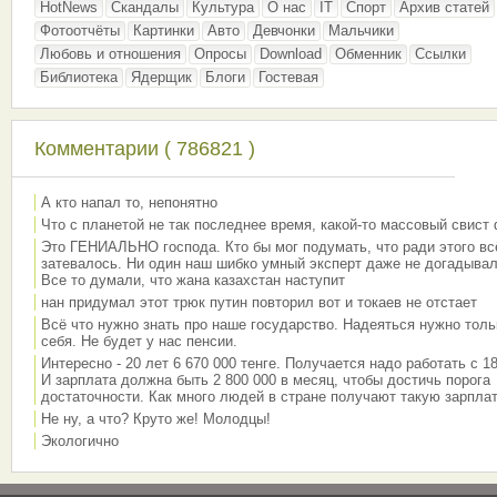
HotNews
Скандалы
Культура
О нас
IT
Спорт
Архив статей
Фотоотчёты
Картинки
Авто
Девчонки
Мальчики
Любовь и отношения
Опросы
Download
Обменник
Ссылки
Библиотека
Ядерщик
Блоги
Гостевая
Комментарии ( 786821 )
А кто напал то, непонятно
Что с планетой не так последнее время, какой-то массовый свист
Это ГЕНИАЛЬНО господа. Кто бы мог подумать, что ради этого вс
затевалось. Ни один наш шибко умный эксперт даже не догадывал
Все то думали, что жана казахстан наступит
нан придумал этот трюк путин повторил вот и токаев не отстает
Всё что нужно знать про наше государство. Надеяться нужно толь
себя. Не будет у нас пенсии.
Интересно - 20 лет 6 670 000 тенге. Получается надо работать с 18
И зарплата должна быть 2 800 000 в месяц, чтобы достичь порога
достаточности. Как много людей в стране получают такую зарплат
Не ну, а что? Круто же! Молодцы!
Экологично