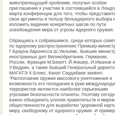
животрепещущей проблеме, получил особое
приглашение к участию в состоявшейся в Лондо
марта конференции для того, чтобы представит
свои аргументы в пользу безъядерного выбора 
изложить видение конкретных шагов по пути
освобождения мира от угрозы ядерного оружия.
Обращаясь к собравшимся, среди которых сове
по ядерному распространению Премьер-минист
Г.Брауна баронесса Ш.Уильямс, бывшие минист
иностранных дел Великобритании, Германии,
России, Франции М.Бекетт, Й.Фишер, И.Иванов 
У.Ведрин, а также бывший Генеральный директо
МАГАТЭ Х.Бликс, Канат Саудабаев заявил:
"Расползание оружия массового уничтожения и
возможность его попадания в руки международ
террористов являются наиболее серьезными
угрозами безопасности планеты. Поэтому сегод
важно объединить усилия правительств и миров
общественности для выработки "дорожной карты
миру, свободному от ядерного оружия. И пример