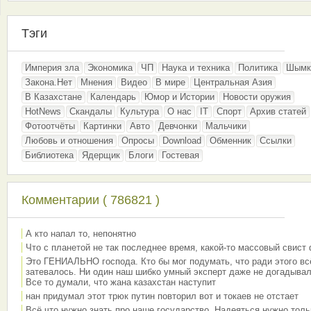
Тэги
Империя зла
Экономика
ЧП
Наука и техника
Политика
Шымк
Закона.Нет
Мнения
Видео
В мире
Центральная Азия
В Казахстане
Календарь
Юмор и Истории
Новости оружия
HotNews
Скандалы
Культура
О нас
IT
Спорт
Архив статей
Фотоотчёты
Картинки
Авто
Девчонки
Мальчики
Любовь и отношения
Опросы
Download
Обменник
Ссылки
Библиотека
Ядерщик
Блоги
Гостевая
Комментарии ( 786821 )
А кто напал то, непонятно
Что с планетой не так последнее время, какой-то массовый свист
Это ГЕНИАЛЬНО господа. Кто бы мог подумать, что ради этого вс
затевалось. Ни один наш шибко умный эксперт даже не догадывал
Все то думали, что жана казахстан наступит
нан придумал этот трюк путин повторил вот и токаев не отстает
Всё что нужно знать про наше государство. Надеяться нужно толь