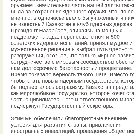
оружием. Значительная часть нашей элиты такж
была за сохранение ядерного оружия, что, по ее
мнению, в одночасье ввело бы униженный и ник
не известный Казахстан в клуб ядерных держав.
Президент Назарбаев, опираясь на мощную
поддержку народа, перенесшего почти 500
советских ядерных испытаний, принял мудрое и
мужественное решение и выбрал путь ядерного
разоружения, осознав, что только мирное развит
сотрудничестве с мировым сообществом обеспе
нам долгосрочную безопасность и процветание.
Время показало верность такого шага. Вместо то
чтобы стать новым ядерным государством, кото
бы подвергалось остракизму, Казахстан предста
как миролюбивое государство, которое хочет ст
частью цивилизованного и ответственного мира",
подчеркнул Государственный секретарь.
Этим мы обеспечили благоприятные внешние
условия для развития страны, привлечения
иностранных инвестиций, проведения обществе