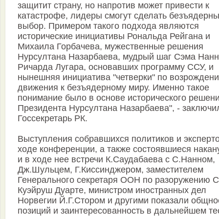
защитит страну, но напротив может привести к
катастрофе, лидеры смогут сделать безъядерн
выбор. Примером такого подхода являются
исторические инициативы Рональда Рейгана и
Михаила Горбачева, мужественные решения
Нурсултана Назарбаева, мудрый шаг Сэма Нанн
Ричарда Лугара, основавших программу ССУ, и
нынешняя инициатива "четверки" по возрожден
движения к безъядерному миру. Именно такое
понимание было в основе исторического решен
Президента Нурсултана Назарбаева", - заключи
Госсекретарь РК.
Выступления собравшихся политиков и эксперто
ходе конференции, а также состоявшиеся накан
и в ходе нее встречи К.Саудабаева с С.Нанном,
Дж.Шульцем, Г.Киссинджером, заместителем
Генерального секретаря ООН по разоружению С
Куэйруш Дуарте, министром иностранных дел
Норвегии Й.Г.Стором и другими показали общно
позиций и заинтересованность в дальнейшем т