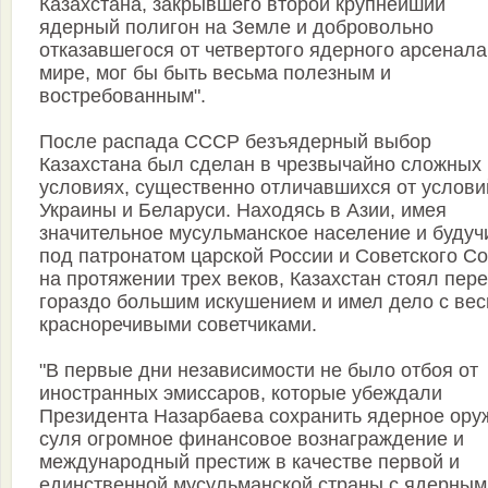
Казахстана, закрывшего второй крупнейший
ядерный полигон на Земле и добровольно
отказавшегося от четвертого ядерного арсенала
мире, мог бы быть весьма полезным и
востребованным".
После распада СССР безъядерный выбор
Казахстана был сделан в чрезвычайно сложных
условиях, существенно отличавшихся от услови
Украины и Беларуси. Находясь в Азии, имея
значительное мусульманское население и будуч
под патронатом царской России и Советского С
на протяжении трех веков, Казахстан стоял пер
гораздо большим искушением и имел дело с ве
красноречивыми советчиками.
"В первые дни независимости не было отбоя от
иностранных эмиссаров, которые убеждали
Президента Назарбаева сохранить ядерное ору
суля огромное финансовое вознаграждение и
международный престиж в качестве первой и
единственной мусульманской страны с ядерным