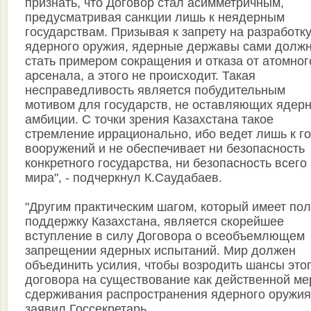
признать, что Договор стал асимметричным,
предусматривая санкции лишь к неядерным
государствам. Призывая к запрету на разработк
ядерного оружия, ядерные державы сами долж
стать примером сокращения и отказа от атомног
арсенала, а этого не происходит. Такая
несправедливость является побудительным
мотивом для государств, не оставляющих ядер
амбиции. С точки зрения Казахстана такое
стремление иррационально, ибо ведет лишь к г
вооружений и не обеспечивает ни безопасность
конкретного государства, ни безопасность всего
мира", - подчеркнул К.Саудабаев.
"Другим практическим шагом, который имеет по
поддержку Казахстана, является скорейшее
вступление в силу Договора о всеобъемлющем
запрещении ядерных испытаний. Мир должен
объединить усилия, чтобы возродить шансы это
договора на существование как действенной м
сдерживания распространения ядерного оружия"
заявил Госсекретарь.