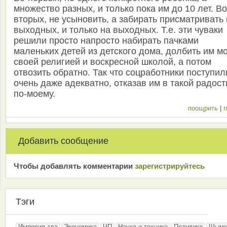
множество разных, и только пока им до 10 лет. Во
вторых, не усыновить, а забирать присматривать
выходных, и только на выходных. Т.е. эти чуваки
решили просто напросто набирать пачками
маленьких детей из детского дома, долбить им м
своей религией и воскресной школой, а потом
отвозить обратно. Так что соцработники поступил
очень даже адекватно, отказав им в такой радост
по-моему.
поощрить
|
п
Добавить сообщение
Чтобы добавлять комментарии
зарeгиcтрирyйтeсь
Тэги
Империя зла
Экономика
ЧП
Наука и техника
Политика
Шымк