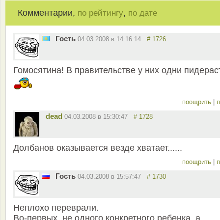
Комментарии,
,
по рейтингу
по дате
Гость
04.03.2008 в 14:16:14
# 1726
Гомосятина! В правительстве у них одни пидерас
поощрить
|
п
dead
04.03.2008 в 15:30:47
# 1728
Долбанов оказывается везде хватает......
поощрить
|
п
Гость
04.03.2008 в 15:57:47
# 1730
Неплохо переврали.
Во-первых, не одного конкретного ребенка, а