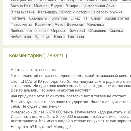
Закона.Нет
Мнения
Видео
В мире
Центральная Азия
В Казахстане
Календарь
Юмор и Истории
Новости оружия
HotNews
Скандалы
Культура
О нас
IT
Спорт
Архив статей
Фотоотчёты
Картинки
Авто
Девчонки
Мальчики
Любовь и отношения
Опросы
Download
Обменник
Ссылки
Библиотека
Ядерщик
Блоги
Гостевая
Комментарии ( 786821 )
А кто напал то, непонятно
Что с планетой не так последнее время, какой-то массовый свист
Это ГЕНИАЛЬНО господа. Кто бы мог подумать, что ради этого вс
затевалось. Ни один наш шибко умный эксперт даже не догадывал
Все то думали, что жана казахстан наступит
нан придумал этот трюк путин повторил вот и токаев не отстает
Всё что нужно знать про наше государство. Надеяться нужно толь
себя. Не будет у нас пенсии.
Интересно - 20 лет 6 670 000 тенге. Получается надо работать с 18
И зарплата должна быть 2 800 000 в месяц, чтобы достичь порога
достаточности. Как много людей в стране получают такую зарплат
Не ну, а что? Круто же! Молодцы!