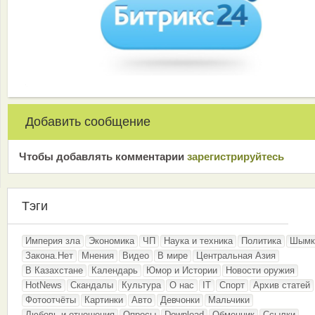
Добавить сообщение
Чтобы добавлять комментарии
зарeгиcтрирyйтeсь
Тэги
Империя зла
Экономика
ЧП
Наука и техника
Политика
Шымк
Закона.Нет
Мнения
Видео
В мире
Центральная Азия
В Казахстане
Календарь
Юмор и Истории
Новости оружия
HotNews
Скандалы
Культура
О нас
IT
Спорт
Архив статей
Фотоотчёты
Картинки
Авто
Девчонки
Мальчики
Любовь и отношения
Опросы
Download
Обменник
Ссылки