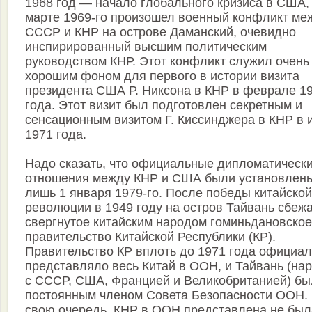
1968 год — начало глобального кризиса в США, 
марте 1969-го произошел военный конфликт ме
СССР и КНР на острове Даманский, очевидно
инспирированный высшим политическим
руководством КНР. Этот конфликт служил очень
хорошим фоном для первого в истории визита
президента США Р. Никсона в КНР в феврале 1
года. Этот визит был подготовлен секретным и
сенсационным визитом Г. Киссинджера в КНР в
1971 года.
Надо сказать, что официальные дипломатическ
отношения между КНР и США были установлен
лишь 1 января 1979-го. После победы китайской
революции в 1949 году на остров Тайвань сбеж
свергнутое китайским народом гоминьдановское
правительство Китайской Республики (КР).
Правительство КР вплоть до 1971 года официа
представляло весь Китай в ООН, и Тайвань (на
с СССР, США, Францией и Великобританией) бы
постоянным членом Совета Безопасности ООН.
свою очередь, КНР в ООН представлена не был