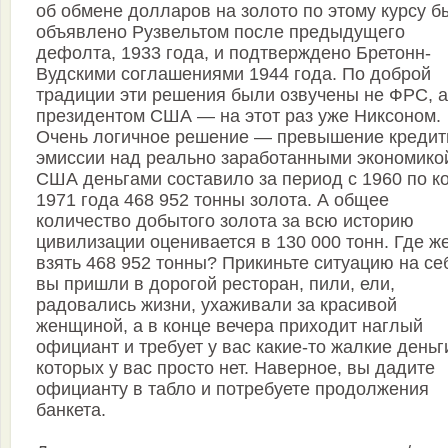
об обмене долларов на золото по этому курсу б
объявлено Рузвельтом после предыдущего
дефолта, 1933 года, и подтверждено Бретонн-
Вудскими соглашениями 1944 года. По доброй
традиции эти решения были озвучены не ФРС, а
президентом США — на этот раз уже Никсоном.
Очень логичное решение — превышение кредит
эмиссии над реально заработанными экономико
США деньгами составило за период с 1960 по к
1971 года 468 952 тонны золота. А общее
количество добытого золота за всю историю
цивилизации оценивается в 130 000 тонн. Где ж
взять 468 952 тонны? Прикиньте ситуацию на се
вы пришли в дорогой ресторан, пили, ели,
радовались жизни, ухаживали за красивой
женщиной, а в конце вечера приходит наглый
официант и требует у вас какие-то жалкие деньг
которых у вас просто нет. Наверное, вы дадите
официанту в табло и потребуете продолжения
банкета.