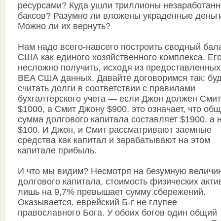
ресурсами? Куда ушли триллионы незаработан
баксов? Разумно ли вложены украденные деньг
Можно ли их вернуть?
Нам надо всего-навсего построить сводный бал
США как единого хозяйственного комплекса. Ег
несложно получить, исходя из предоставленных
BEA США данных. Давайте договоримся так: бу
считать долги в соответствии с правилами
бухгалтерского учета — если Джон должен Смит
$1000, а Смит Джону $900, это означает, что об
сумма долгового капитала составляет $1900, а 
$100. И Джон, и Смит рассматривают заемные
средства как капитал и зарабатывают на этом
капитале прибыль.
И что мы видим? Несмотря на безумную величи
долгового капитала, стоимость физических акти
лишь на 9,7% превышает сумму сбережений.
Оказывается, еврейский Б-г не глупее
православного Бога. У обоих богов один общий