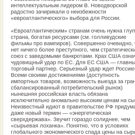
интеллектуальным лидером В. Новодворской
радостно зачирикали о неизбежности
«евроатлантического» выбора для России.
«Евроатлантическим» странам очень нужна глу
страна, богатая ресурсами (см. голливудские
фильмы про вампиров). Совершенно очевидно, 
нет ничего более преступного, чем стратегическ
союз с заведомыми банкротами. Крах США озна
чудовищный удар по ЕС. Для ЕС США — главн
торговый партнер. Серьезный удар ждет Россию
Всеми своими достижениями (доступность
импортных товаров, возможность выезда за гран
сбалансированный потребительский рынок)
нынешняя российская власть обязана
исключительно аномально высоким ценам на сы
Неизвестный идиот в правительстве РФ придум
даже новый термин — «энергетическая
сверхдержава». Звучит гораздо солиднее, чем
«сырьевая лоханка». Понятно, что в условиях
глобального экономического спада цены на сыр