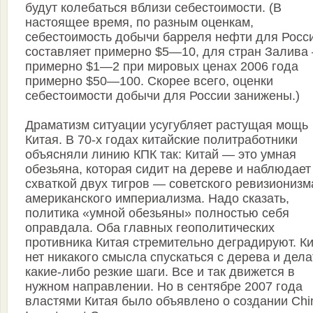
будут колебаться вблизи себестоимости. (В
настоящее время, по разным оценкам,
себестоимость добычи барреля нефти для Росс
составляет примерно $5—10, для стран Залива
примерно $1—2 при мировых ценах 2006 года
примерно $50—100. Скорее всего, оценки
себестоимости добычи для России занижены.)
Драматизм ситуации усугубляет растущая мощь
Китая. В 70-х годах китайские политработники
объясняли линию КПК так: Китай — это умная
обезьяна, которая сидит на дереве и наблюдает
схваткой двух тигров — советского ревизионизм
американского империализма. Надо сказать,
политика «умной обезьяны» полностью себя
оправдала. Оба главных геополитических
противника Китая стремительно деградируют. К
нет никакого смысла спускаться с дерева и дела
какие-либо резкие шаги. Все и так движется в
нужном направлении. Но в сентябре 2007 года
властями Китая было объявлено о создании Chi