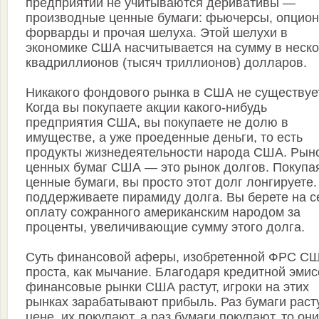
предприятий не учитываются деривативы —
производные ценные бумаги: фьючерсы, опцион
форварды и прочая шелуха. Этой шелухи в
экономике США насчитывается на сумму в неск
квадриллионов (тысяч триллионов) долларов.
Никакого фондового рынка в США не существует
Когда вы покупаете акции какого-нибудь
предприятия США, вы покупаете не долю в
имуществе, а уже проеденные деньги, то есть
продукты жизнедеятельности народа США. Рын
ценных бумаг США — это рынок долгов. Покупа
ценные бумаги, вы просто этот долг лонгируете
поддерживаете пирамиду долга. Вы берете на с
оплату сожранного американским народом за
проценты, увеличивающие сумму этого долга.
Суть финансовой аферы, изобретенной ФРС С
проста, как мычание. Благодаря кредитной эмис
финансовые рынки США растут, игроки на этих
рынках зарабатывают прибыль. Раз бумаги раст
цене, их покупают, а раз бумаги покупают, то они