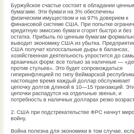
Буржуйское счастье состоит в обладании ценны
бумагами. Эти бумаги на 3% обеспечены
физическим имуществом и на 97% доверием к
финансовой системе США. При попытке огранич
кредитную эмиссию бумаги сгорят быстро и без
остатка. Прибыль по ценным бумагам формальн
выводит экономику США из убытка. Предприяти
США получат колоссальные дыры в балансах,
хозяйственная деятельность упростится до сам
архаичных форм: все только за наличные — «де
против стульев». Это будет сопровождаться
гиперинфляцией по типу Веймарской республики
настоящее время каждый доллар обслуживает
цепочку долгов длиной в 10—15 транзакций. Эт
цепочки распадутся на отдельные звенья, и
потребность в наличных долларах резко возраст
2. США при подстрекательстве ФРС начнут мир
войну.
Война полезна для экономики в том случае, есл