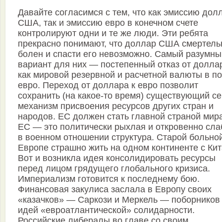
Давайте согласимся с тем, что как эмиссию дол
США, так и эмиссию евро в конечном счете
контролируют одни и те же люди. Эти ребята
прекрасно понимают, что доллар США смертель
болен и спасти его невозможно. Самый разумны
вариант для них — постепенный отказ от долла
как мировой резервной и расчетной валюты в п
евро. Переход от доллара к евро позволит
сохранить (на какое-то время) существующий с
механизм присвоения ресурсов других стран и
народов. ЕС должен стать главной страной мир
ЕС — это политически рыхлая и откровенно сла
в военном отношении структура. Старой больно
Европе страшно жить на одном континенте с Кит
Вот и возникла идея консолидировать ресурсы
перед лицом грядущего глобального кризиса.
Империализм готовится к последнему бою.
Финансовая закулиса заслала в Европу своих
«казачков» — Саркози и Меркель — поборников
идей «евроатлантической» солидарности.
Российские либералы во главе со своим