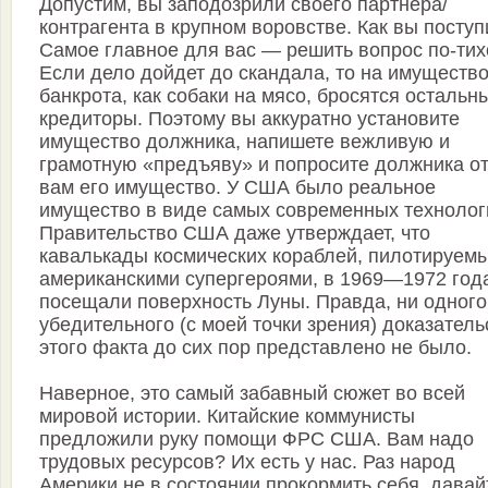
Допустим, вы заподозрили своего партнера/
контрагента в крупном воровстве. Как вы поступ
Самое главное для вас — решить вопрос по-тих
Если дело дойдет до скандала, то на имуществ
банкрота, как собаки на мясо, бросятся остальн
кредиторы. Поэтому вы аккуратно установите
имущество должника, напишете вежливую и
грамотную «предъяву» и попросите должника о
вам его имущество. У США было реальное
имущество в виде самых современных технолог
Правительство США даже утверждает, что
кавалькады космических кораблей, пилотируем
американскими супергероями, в 1969—1972 год
посещали поверхность Луны. Правда, ни одного
убедительного (с моей точки зрения) доказатель
этого факта до сих пор представлено не было.
Наверное, это самый забавный сюжет во всей
мировой истории. Китайские коммунисты
предложили руку помощи ФРС США. Вам надо
трудовых ресурсов? Их есть у нас. Раз народ
Америки не в состоянии прокормить себя, давай