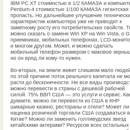
IBM PC XT стоимостью в 1/2 КАМАЗА и компьют
Pentium-4 стоимостью 1/100 КАМАЗА гигантская
пропасть. Но дальнейшее улучшение техническ
характеристик компьютера уже не приводит к
заметному росту его потребительских свойств. Т
можно сказать о замене Win XP на Win Vista, о 
приемниках, мобильных телефонах, LCD-монит
и многом другом. Может, и можно сделать
мобильный телефон размером с маковое зерны
но он вряд ли кому-то нужен.
Во-вторых, на земле живет слишком мало людей
по этой причине поток реального капитала не м
расти до бесконечности. Не все виды производс
можно перевести в страны с дешевой рабочей
силой. 75% ВВП США — это услуги и сервис. Ка
думаете, можно ли перевести из США в КНР
шикарные казино, рестораны и отели? Может ли
наценка розничной торговли США создаваться в
Китае? Можно ли заменить голливудских звезд
китайскими актерами? Ресурсов всех остальных