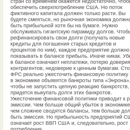
стран со временем окажется недостаточно, чтоб
обеспечить сверхпотребление США. Но поток
фиктивного капитала должен только расти. Вы
будете смеяться, но рыночная экономика должн
быть прибыльной хотя бы на бумаге. Нужно
обслуживать гигантскую пирамиду долгов. Чтоб
рефинансировать свои долги (получать новые
кредиты для погашения старых кредитов и
процентов по ним), каждое предприятие должно
показывать в балансе прибыль. Иначе никак. Уб
в балансе означают неплатежи, потерю довери
контрагентов, недоверие к ценным бумагам. Сто
ФРС реально ужесточить финансовую политику
в экономике объявятся банкроты типа «Энрона»,
чтобы не запустить цепную реакцию банкротств,
придется выкупать долги этих банкротов.
Ужесточение финансовой политики приводит к р
эмиссии. Чем больше общий убыток в экономике
чем сложнее сводятся балансы, тем больше до
быть эмиссия. Но прибыльность предприятий 
означает рост ВВП США и, следовательно, рост
потребления.