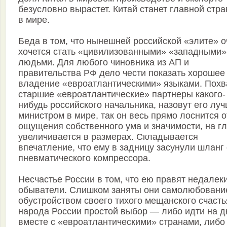
безусловно вырастет. Китай станет главной стр
в мире.
Беда в том, что нынешней российской «элите» о
хочется стать «цивилизованными» «западными»
людьми. Для любого чиновника из АП и
правительства РФ дело чести показать хорошее
владение «евроатлантическими» языками. Похв
старшие «евроатлантические» партнеры какого-
нибудь российского начальника, назовут его лу
министром в мире, так он весь прямо лоснится о
ощущения собственного ума и значимости, на г
увеличивается в размерах. Складывается
впечатление, что ему в задницу засунули шланг 
пневматического компрессора.
Несчастье России в том, что ею правят недалек
обыватели. Слишком заняты они самолюбовани
обустройством своего тихого мещанского счасть
народа России простой выбор — либо идти на д
вместе с «евроатлантическими» странами, либо