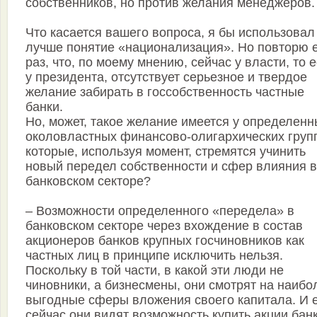
собственников, но против желания менеджеров.
Что касается вашего вопроса, я бы использовал
лучше понятие «национализация». Но повторю 
раз, что, по моему мнению, сейчас у власти, то е
у президента, отсутствует серьезное и твердое
желание забирать в госсобственность частные
банки.
Но, может, такое желание имеется у определенн
околовластных финансово-олигархических груп
которые, используя момент, стремятся учинить
новый передел собственности и сфер влияния в
банковском секторе?
– Возможности определенного «передела» в
банковском секторе через вхождение в состав
акционеров банков крупных госчиновников как
частных лиц в принципе исключить нельзя.
Поскольку в той части, в какой эти люди не
чиновники, а бизнесмены, они смотрят на наибо
выгодные сферы вложения своего капитала. И 
сейчас они видят возможность купить акции банк