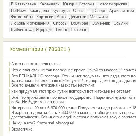
В Казахстане
Календарь
Юмор и Истории
Новости оружия
HotNews
Скандалы
Культура
О нас
IT
Спорт
Архив статей
Фотоотчёты
Картинки
Авто
Девчонки
Мальчики
Любовь и отношения
Опросы
Download
Обменник
Ссылки
Библиотека
Ядерщик
Блоги
Гостевая
Комментарии ( 786821 )
А кто напал то, непонятно
Что с планетой не так последнее время, какой-то массовый свист
Это ГЕНИАЛЬНО господа. Кто бы мог подумать, что ради этого вс
затевалось. Ни один наш шибко умный эксперт даже не догадывал
Все то думали, что жана казахстан наступит
нан придумал этот трюк путин повторил вот и токаев не отстает
Всё что нужно знать про наше государство. Надеяться нужно толь
себя. Не будет у нас пенсии.
Интересно - 20 лет 6 670 000 тенге. Получается надо работать с 18
И зарплата должна быть 2 800 000 в месяц, чтобы достичь порога
достаточности. Как много людей в стране получают такую зарплат
Не ну, а что? Круто же! Молодцы!
Экологично