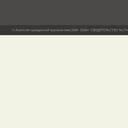
© Агентство гражданской журналистики 2006- 2026гг. СВИДЕТЕЛЬСТВО №17