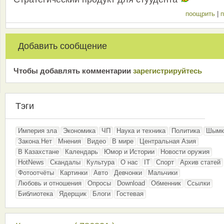
поощрить
|
п
Добавить сообщение
Чтобы добавлять комментарии
зарeгиcтрирyйтeсь
Тэги
Империя зла
Экономика
ЧП
Наука и техника
Политика
Шымк
Закона.Нет
Мнения
Видео
В мире
Центральная Азия
В Казахстане
Календарь
Юмор и Истории
Новости оружия
HotNews
Скандалы
Культура
О нас
IT
Спорт
Архив статей
Фотоотчёты
Картинки
Авто
Девчонки
Мальчики
Любовь и отношения
Опросы
Download
Обменник
Ссылки
Библиотека
Ядерщик
Блоги
Гостевая