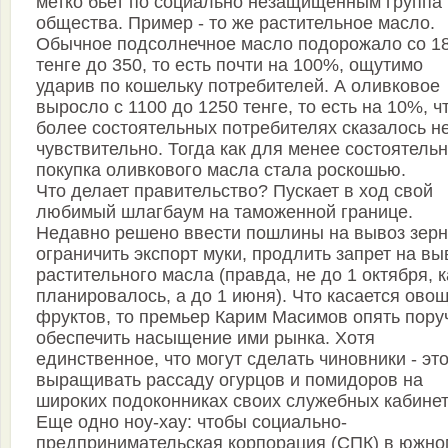
метко бьет по социально незащищенным группа
общества. Пример - то же растительное масло.
Обычное подсолнечное масло подорожало со 1
тенге до 350, то есть почти на 100%, ощутимо
ударив по кошельку потребителей. А оливковое
выросло с 1100 до 1250 тенге, то есть на 10%, ч
более состоятельных потребителях сказалось не
чувствительно. Тогда как для менее состоятель
покупка оливкового масла стала роскошью.
Что делает правительство? Пускает в ход свой
любимый шлагбаум на таможенной границе.
Недавно решено ввести пошлины на вывоз зерн
ограничить экспорт муки, продлить запрет на вы
растительного масла (правда, не до 1 октября, к
планировалось, а до 1 июня). Что касается ово
фруктов, то премьер Карим Масимов опять пору
обеспечить насыщение ими рынка. Хотя
единственное, что могут сделать чиновники - эт
выращивать рассаду огурцов и помидоров на
широких подоконниках своих служебных кабинет
Еще одно ноу-хау: чтобы социально-
предпринимательская корпорация (СПК) в южно