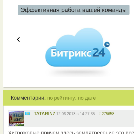
Эффективная работа вашей команды
Комментарии,
,
по рейтингу
по дате
TATARIN7
12.06.2013 в 14:27:35
# 275658
Хитрожопые причем здесь землятресение,это вс