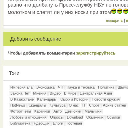
равно что долбануть Пресс-службу НБУ по голов
молотком и слетят ли у них носки при этом
поощрить
|
п
Добавить сообщение
Чтобы добавлять комментарии
зарeгиcтрирyйтeсь
Тэги
Империя зла
Экономика
ЧП
Наука и техника
Политика
Шымк
Закона.Нет
Мнения
Видео
В мире
Центральная Азия
В Казахстане
Календарь
Юмор и Истории
Новости оружия
HotNews
Скандалы
Культура
О нас
IT
Спорт
Архив статей
Фотоотчёты
Картинки
Авто
Девчонки
Мальчики
Любовь и отношения
Опросы
Download
Обменник
Ссылки
Библиотека
Ядерщик
Блоги
Гостевая