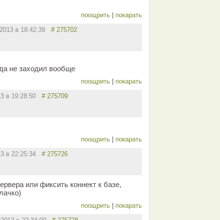
поощрить
|
покарать
.2013 в 18:42:39
# 275702
ада не заходил вообще
поощрить
|
покарать
13 в 19:28:50
# 275709
поощрить
|
покарать
13 в 22:25:34
# 275726
ервера или фиксить коннект к базе,
лачко)
поощрить
|
покарать