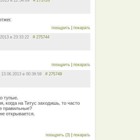
.2013 в 22:34:09
# 275728
тжег.
поощрить
|
покарать
.2013 в 23:33:22
# 275744
поощрить
|
покарать
13.06.2013 в 00:38:59
# 275749
о тупые.
, когда на Титус заходишь, то часто
не правильные?
не открывается.
поощрить (3)
|
покарать