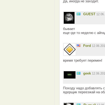
Да, иногда не заходит.
GUEST
12.06
бывает
еще где то неделю с айп
Ford
12.06.20
время требует перемен!
geek
12.06.20
Походу надо добавлять с
ядерщик переезжай на об
Лысый