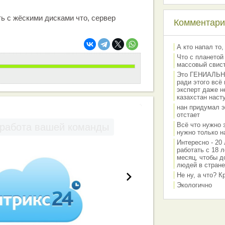
ть с жёскими дисками что, сервер
Комментарии
А кто напал то,
Что с планетой
массовый свис
Это ГЕНИАЛЬНО 
ради этого всё
эксперт даже н
казахстан наст
нан придумал э
отстает
Всё что нужно 
работа вашей команды
нужно только на
Интересно - 20 
работать с 18 л
месяц, чтобы д
людей в стране
Не ну, а что? 
Экологично