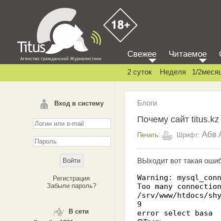
Свежее
Читаемое
2 суток
Неделя
1/2меся
Блоги
Вход в систему
Почему сайт titus.k
Абв
Печать:
Шрифт:
ВЫходит вот такая ошиб
Warning: mysql_con
Регистрация
Забыли пароль?
Too many connectio
/srv/www/htdocs/sh
9
В сети
error select basa