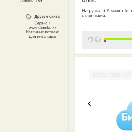
ОТвет:
Онлайн:
1591
Нагрузка =( А может бы
старенький.
Друзья сайта
Сервис +
www.stimeks.kz
Натяжные потолки
Для инвалидов
Эффективная 