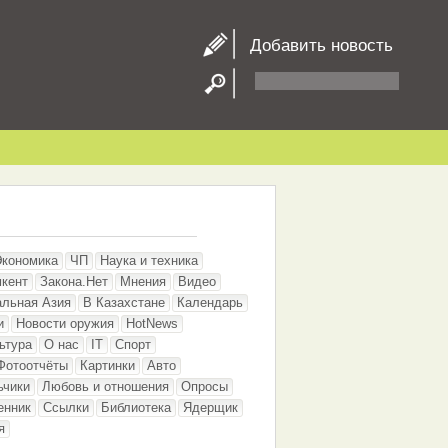
Добавить новость
Экономика
ЧП
Наука и техника
кент
Закона.Нет
Мнения
Видео
альная Азия
В Казахстане
Календарь
и
Новости оружия
HotNews
ьтура
О нас
IT
Спорт
Фотоотчёты
Картинки
Авто
ьчики
Любовь и отношения
Опросы
енник
Ссылки
Библиотека
Ядерщик
я