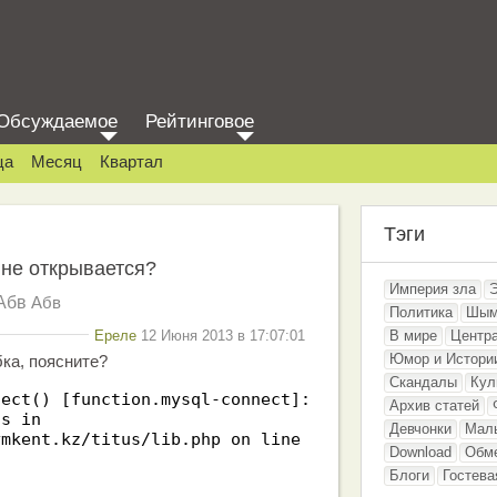
Обсуждаемое
Рейтинговое
ца
Месяц
Квартал
Тэги
z не открывается?
Империя зла
Абв
Абв
Политика
Шым
Ереле
12 Июня 2013 в 17:07:01
В мире
Центр
Юмор и Истори
ка, поясните?
Скандалы
Кул
nect() [function.mysql-connect]:
Архив статей
ns in
Девчонки
Мал
ymkent.kz/titus/lib.php on line
Download
Обм
Блоги
Гостева