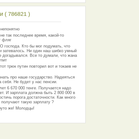
 ( 786821 )
 непонятно
 не так последнее время, какой-то
т фляг
господа. Кто бы мог подумать, что
 и затевалось. Ни один наш шибко умный
е догадывался. Все то думали, что жана
упит
тот трюк путин повторил вот и токаев не
знать про наше государство. Надеяться
 себя. Не будет у нас пенсии.
лет 6 670 000 тенге. Получается надо
ет. И зарплата должна быть 2 800 000 в
остичь порога достаточности. Как много
 получают такую зарплату ?
Круто же! Молодцы!