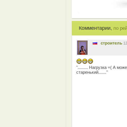
Комментарии,
по ре
строитель
1
"......... Нагрузка =( А м
старенький......."