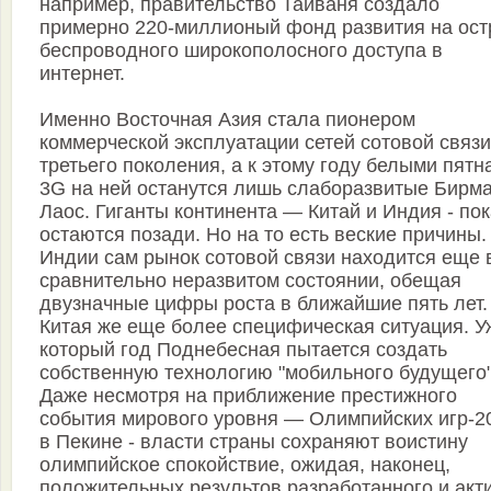
например, правительство Тайваня создало
примерно 220-миллионый фонд развития на ост
беспроводного широкополосного доступа в
интернет.
Именно Восточная Азия стала пионером
коммерческой эксплуатации сетей сотовой связи
третьего поколения, а к этому году белыми пятн
3G на ней останутся лишь слаборазвитые Бирма
Лаос. Гиганты континента — Китай и Индия - по
остаются позади. Но на то есть веские причины.
Индии сам рынок сотовой связи находится еще 
сравнительно неразвитом состоянии, обещая
двузначные цифры роста в ближайшие пять лет.
Китая же еще более специфическая ситуация. У
который год Поднебесная пытается создать
собственную технологию "мобильного будущего"
Даже несмотря на приближение престижного
события мирового уровня — Олимпийских игр-2
в Пекине - власти страны сохраняют воистину
олимпийское спокойствие, ожидая, наконец,
положительных результов разработанного и акт