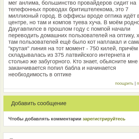
мег анлима, большинство провайдеров сидит на
телефонных проводах бритиштелекома, это 7
миллионый город. В оффисы вроде оптика идёт 
центре, но там и компов туева хуча. В моём родн
Даугавпилсе в прошлом году с помпой начали
переводить домашних пользователей на оптику, 
там пользователей ещё было кот наплакал и сам
"крутая" линия на тот момент - 750 килей, причём
складывалась из 375 латвийского интернета и
столько же забугорного. Кто знает, обьясните мне
заканчивается попил бабла и начинается
необходимость в оптике
поощрить
|
п
Добавить сообщение
Чтобы добавлять комментарии
зарeгиcтрирyйтeсь