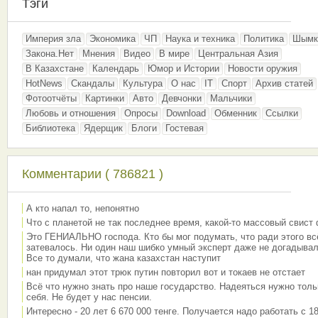
Тэги
Империя зла
Экономика
ЧП
Наука и техника
Политика
Шымк
Закона.Нет
Мнения
Видео
В мире
Центральная Азия
В Казахстане
Календарь
Юмор и Истории
Новости оружия
HotNews
Скандалы
Культура
О нас
IT
Спорт
Архив статей
Фотоотчёты
Картинки
Авто
Девчонки
Мальчики
Любовь и отношения
Опросы
Download
Обменник
Ссылки
Библиотека
Ядерщик
Блоги
Гостевая
Комментарии ( 786821 )
А кто напал то, непонятно
Что с планетой не так последнее время, какой-то массовый свист
Это ГЕНИАЛЬНО господа. Кто бы мог подумать, что ради этого вс
затевалось. Ни один наш шибко умный эксперт даже не догадывал
Все то думали, что жана казахстан наступит
нан придумал этот трюк путин повторил вот и токаев не отстает
Всё что нужно знать про наше государство. Надеяться нужно толь
себя. Не будет у нас пенсии.
Интересно - 20 лет 6 670 000 тенге. Получается надо работать с 18