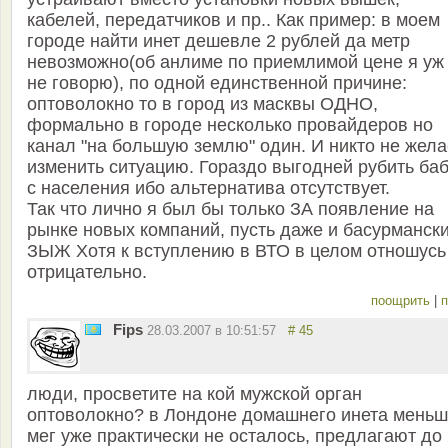
кабелей, передатчиков и пр.. Как пример: в моем
городе найти инет дешевле 2 рублей да метр
невозможно(об анлиме по приемлимой цене я уж
не говорю), по одной единственной причине:
оптоволокно то в город из масквы ОДНО,
формально в городе несколько провайдеров но
канал "на большую землю" один. И никто не жела
изменить ситуацию. Гораздо выгодней рубить ба
с населения ибо альтернатива отсутствует.
Так что лично я был бы только ЗА появление на
рынке новых компаний, пусть даже и басурмански
ЗЫЖ Хотя к вступлению в ВТО в целом отношусь
отрицательно.
поощрить
|
п
Fips
28.03.2007 в 10:51:57
# 45
люди, просветите на кой мужской орган
оптоволокно? в Лондоне домашнего инета меньш
мег уже практически не осталось, предлагают до