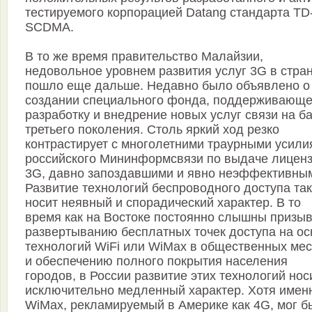
тестируемого корпорацией Datang стандарта TD
SCDMA.
В то же время правительство Малайзии,
недовольное уровнем развития услуг 3G в стран
пошло еще дальше. Недавно было объявлено о
создании специального фонда, поддерживающе
разработку и внедрение новых услуг связи на б
третьего поколения. Столь яркий ход резко
контрастирует с многолетними траурными усили
российского Мининформсвязи по выдаче лицен
3G, давно запоздавшими и явно неэффективны
Развитие технологий беспроводного доступа та
носит неявный и спорадический характер. В то
время как на Востоке постоянно слышны призыв
развертыванию бесплатных точек доступа на ос
технологий WiFi или WiMax в общественных мес
и обеспечению полного покрытия населения
городов, в России развитие этих технологий нос
исключительно медленный характер. Хотя имен
WiMax, рекламируемый в Америке как 4G, мог б