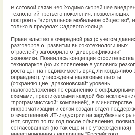
В сотовой связи необходимо скорейшее внедре
технологий третьего поколения, позволяющих
построить "виртуальное мобильное общество", и
только в пределах Садового кольца
Правительство в очередной раз (с учетом давни
разговоров о "развитии высокотехнологичных
отраслей") заговорило о "диверсификации"
экономики. Появилась концепция строительства
технопарков (но их появление в условиях резко
роста цен на недвижимость вряд ли когда-либо 
оправдает), утверждены налоговые льготы
(сохраняющие "драконовский" уровень
налогообложения по сравнению с оффшорными
схемами, практикуемыми каждой без исключени
"программистской" компанией), в Министерстве
информатизации и связи создан отдел поддерж
отечественной ИТ-индустрии на зарубежных рын
Вот, спустя почти год после объявления, появил
согласованная (но так еще и не утвержденная)
инвестиционная декларация "Российского