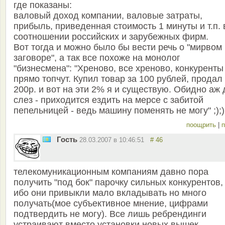
где показаны:
валовый доход компании, валовые затраты,
прибыль, приведенная стоимость 1 минуты и т.п. 
соотношении российских и зарубежных фирм.
Вот тогда и можно было бы вести речь о "мирвом
заговоре", а так все похоже на монолог
"бизнесмена": "Хреново, все хреново, конкуренты
прямо топчут. Купил товар за 100 рублей, продал
200р. и вот на эти 2% я и существую. Обидно аж 
слез - приходится ездить на мерсе с забитой
пепельницей - ведь машину поменять не могу" ;);)
поощрить
|
п
Гость
28.03.2007 в 10:46:51
# 46
телекомуникационным компаниям давно пора
получить "под бок" парочку сильных конкурентов,
ибо они привыкли мало вкладывать но много
получать(мое субъективное мнение, цифрами
подтвердить не могу). Все лишь ребрендинги
устраивают вместо установки новых вышек,