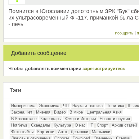
Помнится в Югославии допотопным ЗРК "Бук" сб
их ультрасовременный Ф -117, приманкой была 
- печь
поощрить
|
п
Добавить сообщение
Чтобы добавлять комментарии
зарeгиcтрирyйтeсь
Тэги
Империя зла
Экономика
ЧП
Наука и техника
Политика
Шымк
Закона.Нет
Мнения
Видео
В мире
Центральная Азия
В Казахстане
Календарь
Юмор и Истории
Новости оружия
HotNews
Скандалы
Культура
О нас
IT
Спорт
Архив статей
Фотоотчёты
Картинки
Авто
Девчонки
Мальчики
Любовь и отношения
Опросы
Download
Обменник
Ссылки