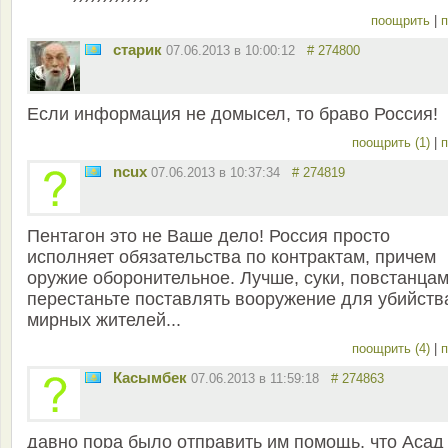
поощрить
|
п
старик
07.06.2013 в 10:00:12
# 274800
Если информация не домысел, то браво Россия!
поощрить (1)
|
п
ncux
07.06.2013 в 10:37:34
# 274819
Пентагон это не Ваше дело! Россия просто
исполняет обязательства по контрактам, причем
оружие оборонительное. Лучше, суки, повстанцам
перестаньте поставлять вооружение для убийств
мирных жителей...
поощрить (4)
|
п
Касымбек
07.06.2013 в 11:59:18
# 274863
давно пора было отправить им помощь, что Асад