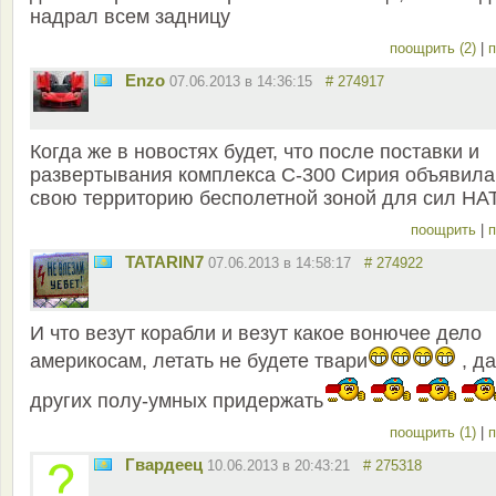
надрал всем задницу
поощрить (2)
|
п
Enzo
07.06.2013 в 14:36:15
# 274917
Когда же в новостях будет, что после поставки и
развертывания комплекса С-300 Сирия объявила
свою территорию бесполетной зоной для сил НА
поощрить
|
п
TATARIN7
07.06.2013 в 14:58:17
# 274922
И что везут корабли и везут какое вонючее дело
америкосам, летать не будете твари
, да
других полу-умных придержать
поощрить (1)
|
п
Гвардеец
10.06.2013 в 20:43:21
# 275318