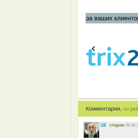
ших клиентов
Комментарии,
по ре
старик
05.06.