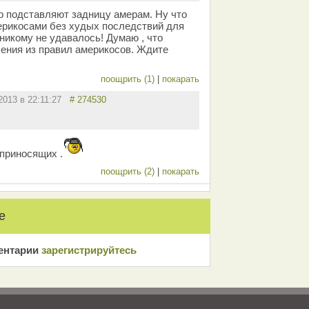
о подставляют задницу амерам. Ну что
мерикосами без худых последствий для
никому не удавалось! Думаю , что
чения из правил америкосов. Ждите
поощрить (1)
|
покарать
.2013 в 22:11:27
# 274530
 приносящих .
поощрить (2)
|
покарать
е
ентарии
зарeгиcтрирyйтeсь