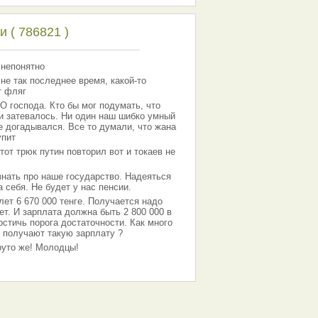
 ( 786821 )
 непонятно
 не так последнее время, какой-то
т фляг
господа. Кто бы мог подумать, что
 и затевалось. Ни один наш шибко умный
е догадывался. Все то думали, что жана
упит
тот трюк путин повторил вот и токаев не
знать про наше государство. Надеяться
 себя. Не будет у нас пенсии.
лет 6 670 000 тенге. Получается надо
ет. И зарплата должна быть 2 800 000 в
остичь порога достаточности. Как много
 получают такую зарплату ?
Круто же! Молодцы!