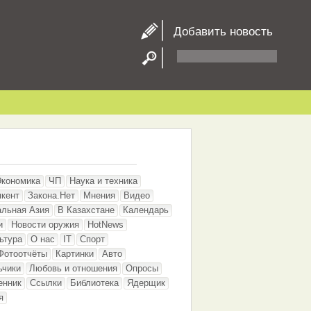
Добавить новость
Экономика
ЧП
Наука и техника
кент
Закона.Нет
Мнения
Видео
альная Азия
В Казахстане
Календарь
и
Новости оружия
HotNews
ьтура
О нас
IT
Спорт
Фотоотчёты
Картинки
Авто
ьчики
Любовь и отношения
Опросы
енник
Ссылки
Библиотека
Ядерщик
я