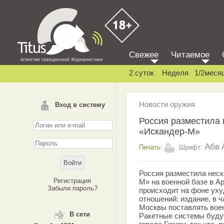
Свежее
Читаемое
2 суток
Неделя
1/2меся
Новости оружия
Вход в систему
Россия разместила
«Искандер-М»
Абв
Печать:
Шрифт:
Россия разместила неск
Регистрация
М» на военной базе в Ар
Забыли пароль?
происходит на фоне ух
отношений: издание, в ч
Москвы поставлять воен
В сети
Ракетные системы будут