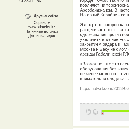
городе Гюмри, так что, п
Онлайн:
1561
повлияют на территори
Азербайджаном. В насто
Нагорный Карабах - кон
Друзья сайта
Сервис +
Эксперт по нагорно-ка
www.stimeks.kz
расценивает этот шаг к
Натяжные потолки
сдерживания против вой
Для инвалидов
увеличить влияние Росси
закрытием радара в Габа
Москва и Баку не смогл
аренды Габалинской РЛ
«Возможно, что это все
оборудования без каких
не менее можно не сомне
внимательно следят», -
http://inotv.rt.com/2013-