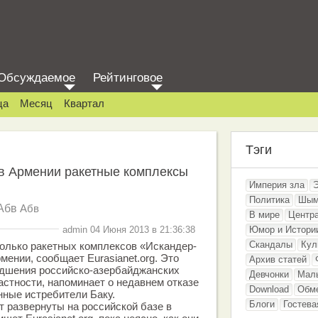
Обсуждаемое
Рейтинговое
ца
Месяц
Квартал
Тэги
 в Армении ракетные комплексы
Империя зла
Политика
Шым
Абв
Абв
В мире
Центр
admin 04 Июня 2013 в 21:36:38
Юмор и Истори
Скандалы
Кул
олько ракетных комплексов «Искандер-
мении, сообщает Eurasianet.org. Это
Архив статей
удшения российско-азербайджанских
Девчонки
Мал
астности, напоминает о недавнем отказе
Download
Обм
ные истребители Баку.
Блоги
Гостева
 развернуты на российской базе в