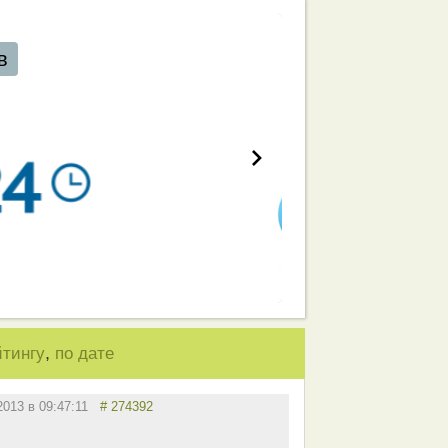
,
йтингу
по дате
2013 в 09:47:11
# 274392