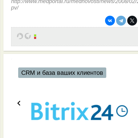
http://www.medportal.ru/mednovosti/news/2008/02/
pv/
CRM и база ваших клиентов