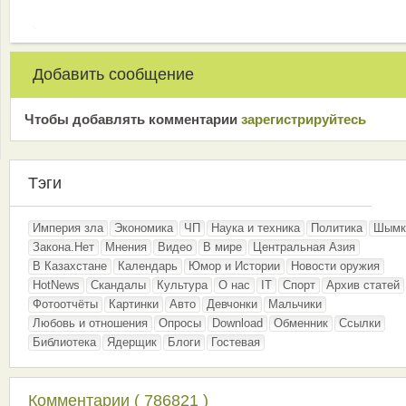
Добавить сообщение
Чтобы добавлять комментарии
зарeгиcтрирyйтeсь
Тэги
Империя зла
Экономика
ЧП
Наука и техника
Политика
Шымк
Закона.Нет
Мнения
Видео
В мире
Центральная Азия
В Казахстане
Календарь
Юмор и Истории
Новости оружия
HotNews
Скандалы
Культура
О нас
IT
Спорт
Архив статей
Фотоотчёты
Картинки
Авто
Девчонки
Мальчики
Любовь и отношения
Опросы
Download
Обменник
Ссылки
Библиотека
Ядерщик
Блоги
Гостевая
Комментарии ( 786821 )