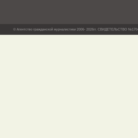
© Агентство гражданской журналистики 2006- 2026гг. СВИДЕТЕЛЬСТВО №17