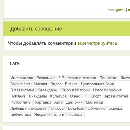
поощрить
|
п
Добавить сообщение
Чтобы добавлять комментарии
зарeгиcтрирyйтeсь
Тэги
Империя зла
Экономика
ЧП
Наука и техника
Политика
Шымк
Закона.Нет
Мнения
Видео
В мире
Центральная Азия
В Казахстане
Календарь
Юмор и Истории
Новости оружия
HotNews
Скандалы
Культура
О нас
IT
Спорт
Архив статей
Фотоотчёты
Картинки
Авто
Девчонки
Мальчики
Любовь и отношения
Опросы
Download
Обменник
Ссылки
Библиотека
Ядерщик
Блоги
Гостевая