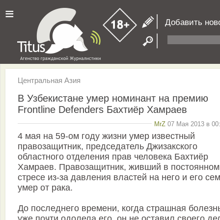
≡
Добавить нов
Центральная Азия
В Узбекистане умер номинант на премию
Frontline Defenders Бахтиёр Хамраев
MrZ
07 Мая 2013 в 00
4 мая на 59-ом году жизни умер известный
правозащитник, председатель Джизакского
областного отделения прав человека Бахтиёр
Хамраев. Правозащитник, живший в постоянном
стресе из-за давления властей на него и его се
умер от рака.
До последнего времени, когда страшная болезн
уже почти одолела его, он не оставил своего де