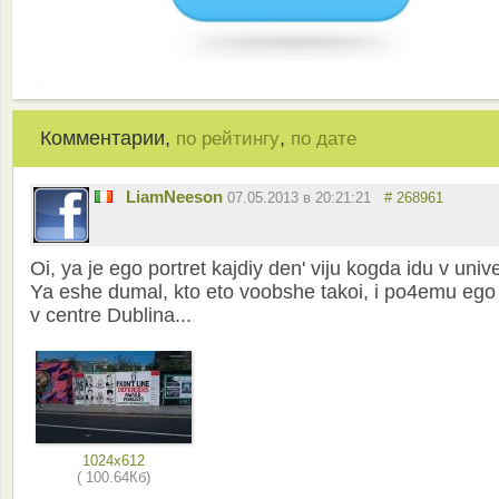
Комментарии,
,
по рейтингу
по дате
LiamNeeson
07.05.2013 в 20:21:21
# 268961
Oi, ya je ego portret kajdiy den' viju kogda idu v unive
Ya eshe dumal, kto eto voobshe takoi, i po4emu ego 
v centre Dublina...
1024x612
( 100.64Кб)