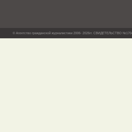
© Агентство гражданской журналистики 2006- 2026гг. СВИДЕТЕЛЬСТВО №17