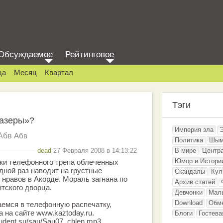
Обсуждаемое
Рейтинговое
ца
Месяц
Квартал
Тэги
разеры»?
Империя зла
Абв
Абв
Политика
Шым
dead
27 Февраля 2008 в 14:13:22
В мире
Центр
Юмор и Истори
ки телефонного трепа облеченных
дной раз наводит на грустные
Скандалы
Кул
нравов в Акорде. Мораль загнана по
Архив статей
тского дворца.
Девчонки
Мал
Download
Обм
аемся в телефонную распечатку,
 на сайте www.kaztoday.ru.
Блоги
Гостева
udent.su/sau/Sau07_chlen.mp3 .