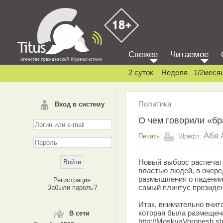
Свежее
Читаемое
2 суток
Неделя
1/2меся
Политика
Вход в систему
О чем говорили «б
Абв
Печать:
Шрифт:
Новый выброс распечат
властью людей, в очере
размышления о падении 
Регистрация
самый плинтус президен
Забыли пароль?
Итак, внимательно вчит
которая была размещена
В сети
http://MoskvaVoronesh.st