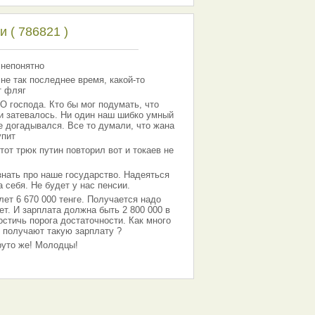
 ( 786821 )
 непонятно
 не так последнее время, какой-то
т фляг
господа. Кто бы мог подумать, что
 и затевалось. Ни один наш шибко умный
е догадывался. Все то думали, что жана
упит
тот трюк путин повторил вот и токаев не
знать про наше государство. Надеяться
 себя. Не будет у нас пенсии.
лет 6 670 000 тенге. Получается надо
ет. И зарплата должна быть 2 800 000 в
остичь порога достаточности. Как много
 получают такую зарплату ?
Круто же! Молодцы!