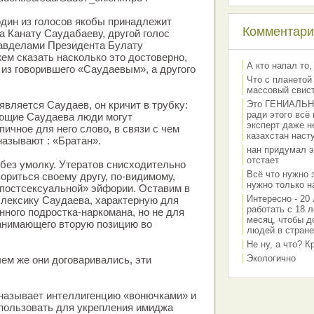
один из голосов якобы принадлежит
Комментарии
а Канату Саудабаеву, другой голос
авделами Президента Булату
ем сказать насколько это достоверно,
А кто напал то,
 из говорившего «Саудаевым», а другого
Что с планетой
массовый свис
является Саудаев, он кричит в трубку:
Это ГЕНИАЛЬНО 
ради этого всё
ающие Саудаева люди могут
эксперт даже н
ипичное для него слово, в связи с чем
казахстан наст
 называют : «Братан».
нан придумал э
отстает
без умолку. Утератов снисходительно
Всё что нужно 
ориться своему другу, по-видимому,
нужно только на
«постсексуальной» эйфории. Оставим в
Интересно - 20 
лексику Саудаева, характерную для
работать с 18 л
нного подростка-наркомана, но не для
месяц, чтобы д
занимающего вторую позицию во
людей в стране
Не ну, а что? 
Экологично
чем же они договаривались, эти
.
 называет интеллигенцию «вонючками» и
использовать для укрепления имиджа