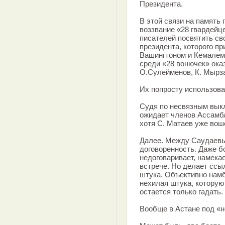
Президента.
В этой связи на память
воззвание «28 гвардейц
писателей посвятить св
президента, которого пр
Вашингтоном и Кемалем
среди «28 вонючек» ока
О.Сулейменов, К. Мырза
Их попросту использовал
Судя по несвязным выкл
ожидает членов Ассамбл
хотя С. Матаев уже вош
Далее. Между Саудаевы
договоренность. Даже б
недоговаривает, намекае
встрече. Но делает ссыл
штука. Объективно намб
нехилая штука, которую
остается только гадать.
Вообще в Астане под «но