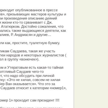
 приходит опубликованное в прессе
ев», призывающих мастеров культуры и
ои произведения описанию деяний
и жизни кто-то срванивает с Дж.
 Ататюрком. Достойно сожаления, что
зались также выдающиеся деятели, как
лиев, Р. Андриасян и другие…
и как, простите, туалетную бумагу.
икам Саудаева, такая же участь
еи народов и некоторых журналистов (
ел в группу «вонючек»).
м и Утератовым есть какая-то тайная
олтливый Саудаев чего-то
т, что надо обсудить при личной
ку: «Это не хилая, совсем не хилая
ер Ван оказывается». Что это за
 Саудаев относит к категории «номер1»,
мер 1» проходит сам президент !!!!