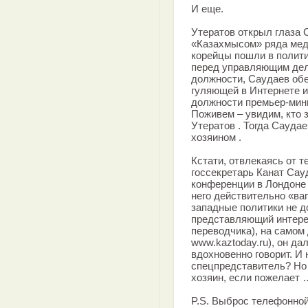
И еще.
Утератов открыл глаза 
«Казахмысом» ряда мед
корейцы пошли в полити
перед управляющим дела
должности, Саудаев обе
гуляющей в Интернете и
должности премьер-мин
Поживем – увидим, кто 
Утератов . Тогда Саудае
хозяином .
Кстати, отвлекаясь от 
госсекретарь Канат Сау
конференции в Лондоне 
него действительно «ва
западные политики не д
представляющий интере
переводчика), на самом
www.kaztoday.ru), он да
вдохновенно говорит. И
спецпредставитель? Но 
хозяин, если пожелает 
P.S. Выброс телефонной