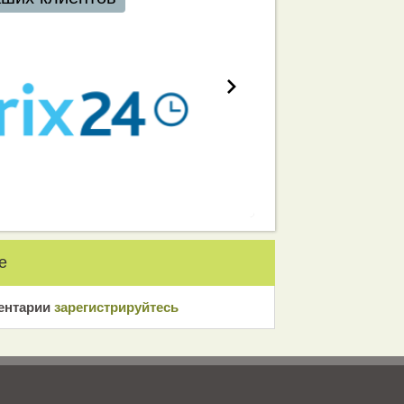
е
ентарии
зарeгиcтрирyйтeсь