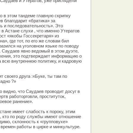
 Саудаев и Утератов, уже приглядели
то в этом тандеме главную скрипку
ев благодарит «братика» за
ть и последовательность». Это
в Астане слухи , что именно Утератов
ст «якобы Госсекретаря» из
а», где тот, по его же словам бил
разился на уголовном языке по поводу
. Саудаев явно ведомый в этом дуэте,
жения, это подтверждает информацию о
а всю внутреннюю политику, и кадровую
 своего друга :«Буке, ты там по
адно ?»
о видно, что Саудаев проводит досуг в
ртв работорговли, проституток,
оевое ранение».
стане имеет слабость к пороку, этим
, кто по роду службы имеют отношение
идимо, склонность к «групповухе»
 времен работы в цирке и минкультуре.