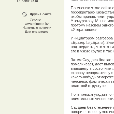
Онлайн:
1518
По мнению этого сайта 
госсекретарю Казахстан
Друзья сайта
якобы принадлежит упр
Сервис +
Утемуратову. Мы не мож
www.stimeks.kz
поэтому назовем одного
Натяжные потолки
«Утератовым»
Для инвалидов
Инициатором разговора 
«Бразер !»(«Брат»). Зн
подтвердить , что это т
его в узких кругах и так
Затем Саудаев болтает 
помалкивает, дает выгов
впавшему в состояние 
сторону ненормативную 
какого-нибудь отмороже
человека, фактически 
властной структуре.
Попытаемся угадать, о 
влиятельные чиновники
Саудаев без стеснений
говорит, что ее нужно 