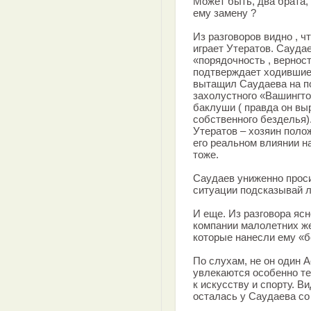
Может быть, два брата,
ему замену ?
Из разговоров видно , ч
играет Утератов. Сауда
«порядочность , вернос
подтверждает ходившие 
вытащил Саудаева на по
захолустного «Вашингтон
баклуши ( правда он вы
собственного безделья)
Утератов – хозяин поло
его реальном влиянии н
тоже.
Саудаев униженно просит
ситуации подсказывай л
И еще. Из разговора ясн
компании малолетних же
которые нанесли ему «б
По слухам, не он один А
увлекаются особенно те
к искусству и спорту. В
осталась у Саудаева со