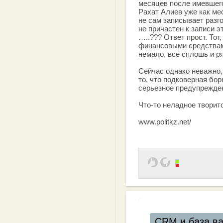
месяцев после имевшего
Рахат Алиев уже как ме
не сам записывает разго
не причастен к записи э
…..??? Ответ прост. Тот
финансовыми средствам
немало, все сплошь и р
Сейчас однако неважно,
то, что подковерная бор
серьезное предупрежде
Что-то неладное творит
www.politkz.net/
CRM и база в