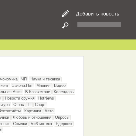
Добавить новость
Экономика
ЧП
Наука и техника
кент
Закона.Нет
Мнения
Видео
альная Азия
В Казахстане
Календарь
и
Новости оружия
HotNews
ьтура
О нас
IT
Спорт
Фотоотчёты
Картинки
Авто
ьчики
Любовь и отношения
Опросы
енник
Ссылки
Библиотека
Ядерщик
я