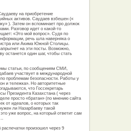
Саудаеву на приобретение
ийных активов. Саудаев взбешен («
ку» ). Затем он вспоминает про должок
ми. Разговор идет о какой-то
щает: «Это мой вопрос». Судя по
нформации, речь шла наверняка о
истра или Акима Южной Столицы.
запрыгнет на эти посты. Возможно,
ву останется один шаг, чтобы стать
темы статьи, по сообщениям СМИ,
дабаев участвует в международной
по проблемам безопасности. Работы у
гон и тележка». Но авторитетные
огадываются, что Госсекретарь
сы Президента Казахстана ( через
 деле просто «братан» (по мнению сайта
лек от идеалов, о которых так
 нужен ли Назарбаеву такой
это уже вопрос, на который ответит сам
….
 распечатки произошел через 9