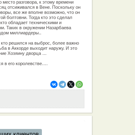
 место разговора, к этому времени
сяц отсиживался в Вене. Поскольку он
воры, все же вполне возможно, что он
той болтовни. Тогда кто это сделал
, кто обладает техническими и
и. Таких в окружении Назарбаева
ядом миллиардеры..
 кто решился на выброс, более важно
ьба в Аккорде выходит наружу. И это
ние Хозяину дворца …
ся в его королевстве….
аших клиентов