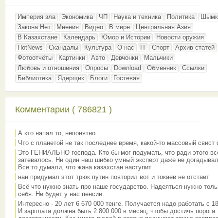
Империя зла
Экономика
ЧП
Наука и техника
Политика
Шымк
Закона.Нет
Мнения
Видео
В мире
Центральная Азия
В Казахстане
Календарь
Юмор и Истории
Новости оружия
HotNews
Скандалы
Культура
О нас
IT
Спорт
Архив статей
Фотоотчёты
Картинки
Авто
Девчонки
Мальчики
Любовь и отношения
Опросы
Download
Обменник
Ссылки
Библиотека
Ядерщик
Блоги
Гостевая
Комментарии ( 786821 )
А кто напал то, непонятно
Что с планетой не так последнее время, какой-то массовый свист
Это ГЕНИАЛЬНО господа. Кто бы мог подумать, что ради этого вс
затевалось. Ни один наш шибко умный эксперт даже не догадывал
Все то думали, что жана казахстан наступит
нан придумал этот трюк путин повторил вот и токаев не отстает
Всё что нужно знать про наше государство. Надеяться нужно толь
себя. Не будет у нас пенсии.
Интересно - 20 лет 6 670 000 тенге. Получается надо работать с 18
И зарплата должна быть 2 800 000 в месяц, чтобы достичь порога