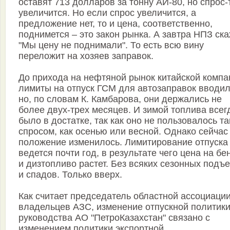
оставят 713 долларов за тонну АИ-80, но спрос-
увеличится. Но если спрос увеличится, а
предложение нет, то и цена, соответственно,
поднимется – это закон рынка. А завтра НПЗ ска
"Мы цену не поднимали". То есть всю вину
переложит на хозяев заправок.
До прихода на нефтяной рынок китайской компа
лимиты на отпуск ГСМ для автозаправок вводил
но, по словам К. Камбарова, они держались не
более двух-трех месяцев. И зимой топлива всег
было в достатке, так как оно не пользовалось т
спросом, как осенью или весной. Однако сейчас
положение изменилось. Лимитирование отпуска
ведется почти год, в результате чего цена на бе
и дизтопливо растет. Без всяких сезонных подъ
и спадов. Только вверх.
Как считает председатель областной ассоциаци
владельцев АЗС, изменение отпускной политик
руководства АО "ПетроКазахстан" связано с
изменением политики экспортной.