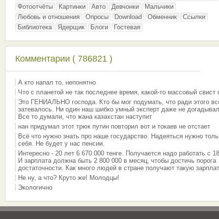
Фотоотчёты
Картинки
Авто
Девчонки
Мальчики
Любовь и отношения
Опросы
Download
Обменник
Ссылки
Библиотека
Ядерщик
Блоги
Гостевая
Комментарии ( 786821 )
А кто напал то, непонятно
Что с планетой не так последнее время, какой-то массовый свист
Это ГЕНИАЛЬНО господа. Кто бы мог подумать, что ради этого вс
затевалось. Ни один наш шибко умный эксперт даже не догадывал
Все то думали, что жана казахстан наступит
нан придумал этот трюк путин повторил вот и токаев не отстает
Всё что нужно знать про наше государство. Надеяться нужно толь
себя. Не будет у нас пенсии.
Интересно - 20 лет 6 670 000 тенге. Получается надо работать с 18
И зарплата должна быть 2 800 000 в месяц, чтобы достичь порога
достаточности. Как много людей в стране получают такую зарплат
Не ну, а что? Круто же! Молодцы!
Экологично