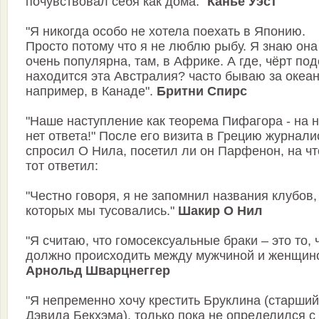
почувствовал себя как дома."
Канье Уэст
"Я никогда особо не хотела поехать в Японию.
Просто потому что я не люблю рыбу. Я знаю она
очень популярна, там, в Африке. А где, чёрт под
находится эта Австралия? часто бываю за океа
например, в Канаде".
Бритни Спирс
"Наше наступление как теорема Пифагора - на н
нет ответа!" После его визита в Грецию журнали
спросил О Нила, посетил ли он Парфенон, на чт
тот ответил:
"Честно говоря, я не запомнил названия клубов,
которых мы тусовались."
Шакир О Нил
"Я считаю, что гомосексуальные браки – это то, 
должно происходить между мужчиной и женщино
Арнольд Шварцнеггер
"Я непременно хочу крестить Бруклина (старши
Дэвида Бекхэма), только пока не определился с