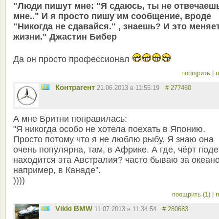
"Люди пишут мне: "Я сдаюсь, ты не отвечаеш
мне.." И я просто пишу им сообщение, вроде
"Никогда не сдавайся." , знаешь? И это меняе
жизни." Джастин Бибер
Да он просто профессионал
поощрить
|
п
Контрагент
21.06.2013 в 11:55:19
# 277460
А мне Бритни понравилась:
"Я никогда особо не хотела поехать в Японию.
Просто потому что я не люблю рыбу. Я знаю она
очень популярна, там, в Африке. А где, чёрт поде
находится эта Австралия? часто бываю за океан
например, в Канаде".
))))
поощрить (1)
|
п
Vikki BMW
11.07.2013 в 11:34:54
# 280683