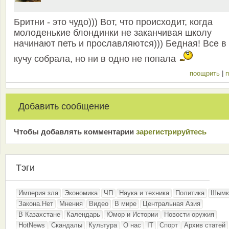
Бритни - это чудо))) Вот, что происходит, когда
молоденькие блондинки не заканчивая школу
начинают петь и прославляются))) Бедная! Все в
кучу собрала, но ни в одно не попала
поощрить
|
п
Добавить сообщение
Чтобы добавлять комментарии
зарeгиcтрирyйтeсь
Тэги
Империя зла
Экономика
ЧП
Наука и техника
Политика
Шымк
Закона.Нет
Мнения
Видео
В мире
Центральная Азия
В Казахстане
Календарь
Юмор и Истории
Новости оружия
HotNews
Скандалы
Культура
О нас
IT
Спорт
Архив статей