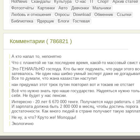
HotNews
Скандалы
Культура
О нас
IT
Спорт
Архив статей
Фотоотчёты
Картинки
Авто
Девчонки
Мальчики
Любовь и отношения
Опросы
Download
Обменник
Ссылки
Библиотека
Ядерщик
Блоги
Гостевая
Комментарии ( 786821 )
А кто напал то, непонятно
Что с планетой не так последнее время, какой-то массовый свист
Это ГЕНИАЛЬНО господа. Кто бы мог подумать, что ради этого вс
затевалось. Ни один наш шибко умный эксперт даже не догадывал
Все то думали, что жана казахстан наступит
нан придумал этот трюк путин повторил вот и токаев не отстает
Всё что нужно знать про наше государство. Надеяться нужно толь
себя. Не будет у нас пенсии.
Интересно - 20 лет 6 670 000 тенге. Получается надо работать с 18
И зарплата должна быть 2 800 000 в месяц, чтобы достичь порога
достаточности. Как много людей в стране получают такую зарплат
Не ну, а что? Круто же! Молодцы!
Экологично