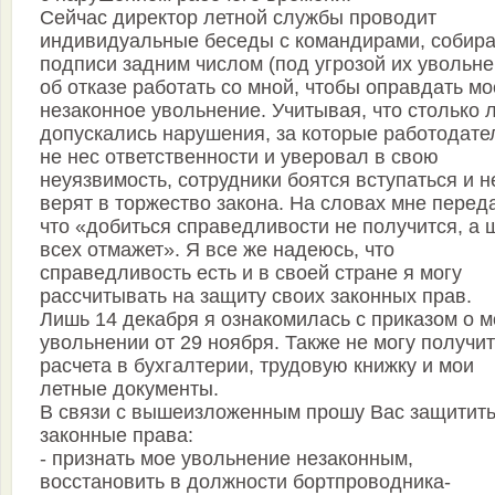
Сейчас директор летной службы проводит
индивидуальные беседы с командирами, собира
подписи задним числом (под угрозой их увольне
об отказе работать со мной, чтобы оправдать мо
незаконное увольнение. Учитывая, что столько 
допускались нарушения, за которые работодате
не нес ответственности и уверовал в свою
неуязвимость, сотрудники боятся вступаться и н
верят в торжество закона. На словах мне перед
что «добиться справедливости не получится, а
всех отмажет». Я все же надеюсь, что
справедливость есть и в своей стране я могу
рассчитывать на защиту своих законных прав.
Лишь 14 декабря я ознакомилась с приказом о 
увольнении от 29 ноября. Также не могу получи
расчета в бухгалтерии, трудовую книжку и мои
летные документы.
В связи с вышеизложенным прошу Вас защитить
законные права:
- признать мое увольнение незаконным,
восстановить в должности бортпроводника-