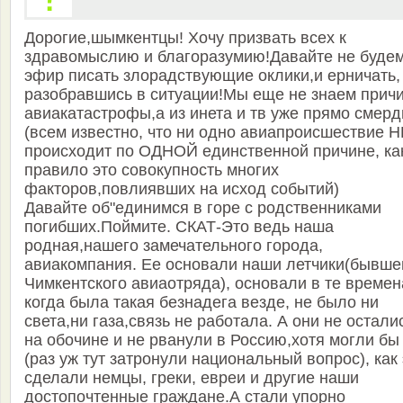
Дорогие,шымкентцы! Хочу призвать всех к
здравомыслию и благоразумию!Давайте не будем
эфир писать злорадствующие оклики,и ерничать,
разобравшись в ситуации!Мы еще не знаем прич
авиакатастрофы,а из инета и тв уже прямо смерд
(всем известно, что ни одно авиапроисшествие Н
происходит по ОДНОЙ единственной причине, ка
правило это совокупность многих
факторов,повлиявших на исход событий)
Давайте об"единимся в горе с родственниками
погибших.Поймите. СКАТ-Это ведь наша
родная,нашего замечательного города,
авиакомпания. Ее основали наши летчики(бывше
Чимкентского авиаотряда), основали в те времен
когда была такая безнадега везде, не было ни
света,ни газа,связь не работала. А они не остали
на обочине и не рванули в Россию,хотя могли бы
(раз уж тут затронули национальный вопрос), как 
сделали немцы, греки, евреи и другие наши
достопочтенные граждане.А стали упорно