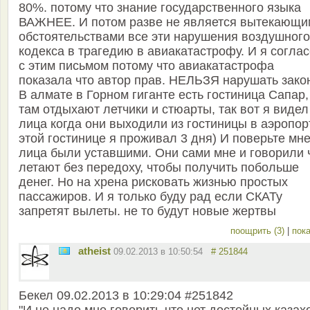
80%. потому что знание государственного языка
ВАЖНЕЕ. И потом разве не является вытекающи
обстоятельствами все эти нарушения воздушного
кодекса в трагедию в авиакатастрофу. И я согла
с этим письмом потому что авиакатастрофа
показала что автор прав. НЕЛЬЗЯ нарушать зако
В алмате в Горном гиганте есть гостиница Сапар,
там отдыхают летчики и стюарты, так вот я видел
лица когда они выходили из гостиницы в аэропорт
этой гостинице я проживал 3 дня) И поверьте мн
лица были уставшими. Они сами мне и говорили 
летают без передоху, чтобы получить побольше
денег. Но на хрена рисковать жизнью простых
пассажиров. И я только буду рад если СКАТу
запретят вылеты. не то будут новые жертвы
поощрить (3)
|
пока
atheist
09.02.2013 в 10:50:54
# 251844
Бекел 09.02.2013 в 10:29:04 #251842