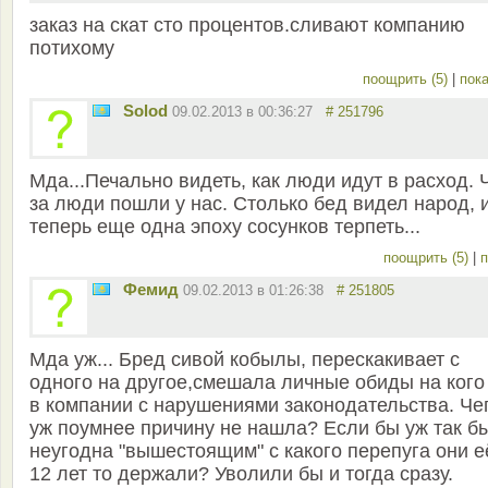
заказ на скат сто процентов.сливают компанию
потихому
поощрить (5)
|
пока
Solod
09.02.2013 в 00:36:27
# 251796
Мда...Печально видеть, как люди идут в расход. 
за люди пошли у нас. Столько бед видел народ, 
теперь еще одна эпоху сосунков терпеть...
поощрить (5)
|
п
Фемид
09.02.2013 в 01:26:38
# 251805
Мда уж... Бред сивой кобылы, перескакивает с
одного на другое,смешала личные обиды на кого
в компании с нарушениями законодательства. Че
уж поумнее причину не нашла? Если бы уж так б
неугодна "вышестоящим" с какого перепуга они е
12 лет то держали? Уволили бы и тогда сразу.