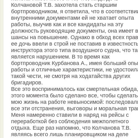
Колчановой Т.В. захотела стать старшим
бортпроводником, я ответила, что в соответстви
внутренними документами ей не хватает опыта
работы, выучив как и все кандидаты на эту
должность руководящие документы, она имеет 
шансы на повышение. Однако в обход всех пра
ее дочь ввели в строй не поставив в известност
инструктора этого типа воздушного судна, что та
является нарушением. В то время как
бортпроводник Курбанова А., имея больший опы
работы и отличные характеристики, не удостоил
такой чести, не смотря на ходатайства других
бригадиров.
Все это воспринималось как смертельная обида,
этого момента было сделано все, чтобы сделать
мою жизнь на работе невыносимой: последовал
все эти отстранения, выговоры и моральная тра
Меня намеренно ставили в наряд на рейсы с
переработкой без соблюдения межполетного
отдыха. Еще раз напомню, что Колчанова Т.В.
являясь всего лишь планировщиком на деле