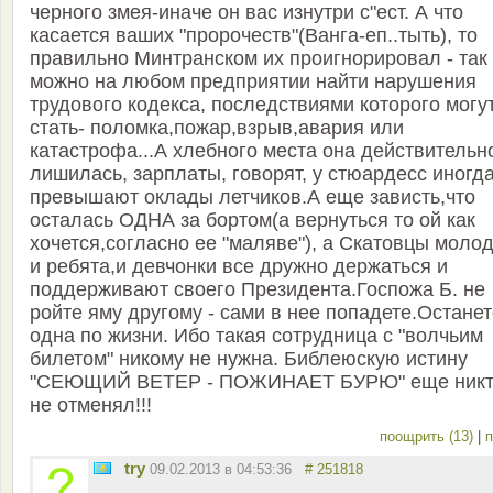
черного змея-иначе он вас изнутри с"ест. А что
касается ваших "пророчеств"(Ванга-еп..тыть), то
правильно Минтранском их проигнорировал - так
можно на любом предприятии найти нарушения
трудового кодекса, последствиями которого могу
стать- поломка,пожар,взрыв,авария или
катастрофа...А хлебного места она действительн
лишилась, зарплаты, говорят, у стюардесс иногд
превышают оклады летчиков.А еще зависть,что
осталась ОДНА за бортом(а вернуться то ой как
хочется,согласно ее "маляве"), а Скатовцы моло
и ребята,и девчонки все дружно держаться и
поддерживают своего Президента.Госпожа Б. не
ройте яму другому - сами в нее попадете.Остане
одна по жизни. Ибо такая сотрудница с "волчьим
билетом" никому не нужна. Библеюскую истину
"СЕЮЩИЙ ВЕТЕР - ПОЖИНАЕТ БУРЮ" еще ник
не отменял!!!
поощрить (13)
|
п
try
09.02.2013 в 04:53:36
# 251818