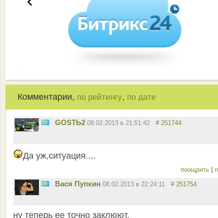
Комментарии,
,
по рейтингу
по дате
GOSTЬ2
08.02.2013 в 21:51:42
# 251744
Да уж,ситуация....
поощрить
|
п
Вася Пупкин
08.02.2013 в 22:24:11
# 251754
ну теперь ее точно заклюют.