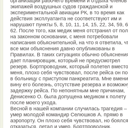
организации рабочего времени и отдыха членов
экипажей воздушных судов гражданской и
экспериментальной авиации РК, в то время как
действия эксплуатанта не соответствуют им и
нарушают пункты 5, 8, 10, 11, 14, 15, 22, 34, 59, 6
62. После того, как медик меня отстранил от по
на законном основании, с меня потребовали
написания объяснительной, на что я ответила, ч
все мои объяснения давно опубликованы в
Правилах. В таких ситуациях обычно объяснени
дает планировщик, который не предусмотрел
резерв. Бортпроводник, который полетел вмест
меня, плохо себя чувствовал, после рейса он п
в больницу с приступом панкреатита. Мне вмени
вину его болезнь, отсутствие резерва и возмож
задержку рейса. По непонятным мне причинам,
Денисенко О. была допущена медиком к полету
после моего ухода.
Весной в нашей компании случилась трагедия –
умер молодой командир Селюшков А. прямо в
аэропорту. Он плохо себя чувствовал, но боялс
отказаться, летал и умер. Бортпроводник,