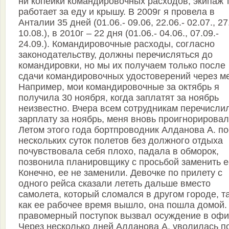
ни копейки командировочных расходов, экипаж 
работает за еду и крышу. В 2009г я провела в
Анталии 35 дней (01.06.- 09.06, 22.06.- 02.07., 27
10.08.), в 2010г – 22 дня (01.06.- 04.06., 07.09.-
24.09.). Командировочные расходы, согласно
законодательству, должны перечисляться до
командировки, но мы их получаем только после
сдачи командировочных удостоверений через м
Например, мои командировочные за октябрь я
получила 30 ноября, когда заплатят за ноябрь
неизвестно. Вчера всем сотрудникам перечисли
зарплату за ноябрь, меня вновь проигнорировал
Летом этого года бортпроводник Алданова А. п
нескольких суток полетов без должного отдыха
почувствовала себя плохо, падала в обморок,
позвонила планировщику с просьбой заменить е
Конечно, ее не заменили. Девочке по прилету с
одного рейса сказали лететь дальше вместо
самолета, который сломался в другом городе, т
как ее рабочее время вышло, она пошла домой.
правомерный поступок вызвал осуждение в офи
Через несколько дней Алданова А. уволилась п