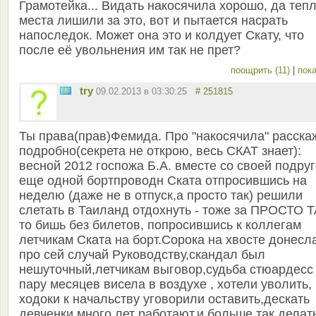
Грамотейка... Видать накосячила хорошо, да теп
места лишили за это, вот и пытается насрать
напоследок. Может она это и колдует Скату, что
после её увольнения им так не прет?
поощрить (11)
|
пока
try
09.02.2013 в 03:30:25
# 251815
Ты права(прав)Фемида. Про "накосячила" расска
подробно(секрета не открою, весь СКАТ знает):
весной 2012 госпожа Б.А. вместе со своей подру
еще одной бортпроводн Ската отпросившись на
неделю (даже не в отпуск,а просто так) решили
слетать в Таиланд отдохнуть - тоже за ПРОСТО Т
то бишь без билетов, попросившись к коллегам
летчикам Ската на борт.Сорока на хвосте донесл
про сей случай Руководству,скандал был
нешуточный,летчикам выговор,судьба стюардесс
пару месяцев висела в воздухе , хотели уволить,
ходоки к начальству уговорили оставить,дескать
девченки много лет работают,и больше так делат