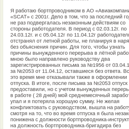
Я работаю бортпроводником в АО «Авиакомпан
«SCAT» с 2001г. Дело в том, что за последний го
не раз подвергалась незаконным действиям со
стороны работодателя. В период с 02.03.12г. по
24.03.12г. и с 05.04.12г по 11.04.12г работодател
отстранял от летной работы, не планируя в нар
без объяснения причин. Для того, чтобы узнать
причины вынужденного перерыва в лётной рабо
мною было направлено руководству два
зарегистрированных письма за №1956 от 03.04.1
за №2053 от 11.04.12, оставшиеся без ответа. В
это время мне отказывали также в оформлении
отпуска. В итоге, после письма за №2053 отпуск
предоставили, но с учетом вынужденных перер
в работе ( 28 дней) мой среднемесячный зарабо
упал и я потеряла хорошую сумму. Не желая
конфликтовать с руководством, вышла на работу
смотря на то, что во время отпуска я была неза
понижена с должности бортпроводника-инструк
на должность бортпроводника-бригадира без