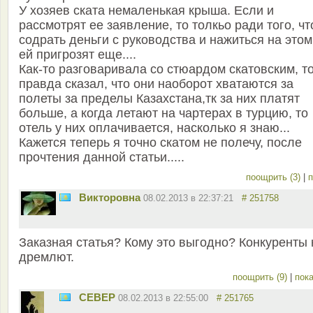
У хозяев ската немаленькая крыша. Если и
рассмотрят ее заявление, то толкьо ради того, ч
содрать деньги с руководства и нажиться на этом
ей пригрозят еще....
Как-то разговаривала со стюардом скатовским, т
правда сказал, что они наоборот хватаются за
полеты за пределы Казахстана,тк за них платят
больше, а когда летают на чартерах в турцию, то
отель у них оплачивается, насколько я знаю...
Кажется теперь я точно скатом не полечу, после
прочтения данной статьи.....
поощрить (3)
|
п
Викторовна
08.02.2013 в 22:37:21
# 251758
Заказная статья? Кому это выгодно? Конкуренты 
дремлют.
поощрить (9)
|
пока
CEBEP
08.02.2013 в 22:55:00
# 251765