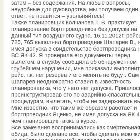
затем – без содержания. На любые вопросы,
неудобные для руководства, мы получаем один
ответ: не нравится – увольняйтесь!
Также планировщик Колчанова Т. В. практикует
планирование бортпроводников без допуска на
данный тип воздушного судна. 16.11.2012г. рейс
725, 765 выполнял бортпроводник Шапарев В., 
имея допуска в свидетельстве бортпроводника 
ВС ЯК-42. Я проверила его документы перед
вылетом, в службу сообщила об обнаруженном
грубейшем нарушении, мне приказали выполнит
рейс, т.к. нет резерва и его менять не будут. Сам
Шапарев неоднократно ставил в известность
планировщика, что у него нет допуска. Пришлос
проинструктировав его по аварийно-спасательн
процедурам, вылетать, чтобы не задерживать вы
Мне известно, что таким же образом работает и
бортпроводник Яценко, не имея допуска на ЯК-4
чем планировщик также в курсе.
Все замечания воспринимались как смертельна
обида, было сделано все, чтобы сделать мою ж