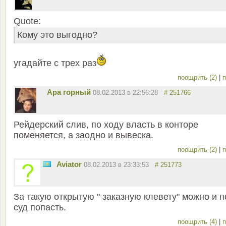
Quote:
Кому это выгодно?
угадайте с трех раз
поощрить (2)
|
п
Ара горный
08.02.2013 в 22:56:28
# 251766
Рейдерский слив, по ходу власть в конторе
поменяется, а заодно и вывеска.
поощрить (2)
|
п
Aviator
08.02.2013 в 23:33:53
# 251773
За такую открытую " заказную клевету" можно и 
суд попасть.
поощрить (4)
|
п