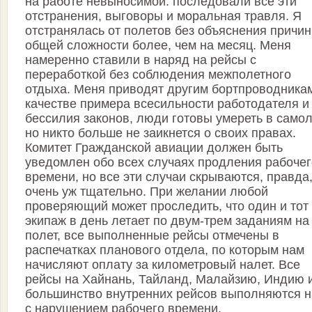
на работе невыносимой: последовали все эти
отстранения, выговоры и моральная травля. Я
отстранялась от полетов без объяснения причин
общей сложности более, чем на месяц. Меня
намеренно ставили в наряд на рейсы с
переработкой без соблюдения межполетного
отдыха. Меня приводят другим бортпроводника
качестве примера всесильности работодателя и
бессилия законов, люди готовы умереть в самол
но никто больше не заикнется о своих правах.
Комитет Гражданской авиации должен быть
уведомлен обо всех случаях продления рабочег
времени, но все эти случаи скрываются, правда,
очень уж тщательно. При желании любой
проверяющий может проследить, что один и тот
экипаж в день летает по двум-трем заданиям на
полет, все выполненные рейсы отмечены в
распечатках планового отдела, по которым нам
начисляют оплату за километровый налет. Все
рейсы на Хайнань, Тайланд, Малайзию, Индию 
большинство внутренних рейсов выполняются 
с нарушением рабочего времени.