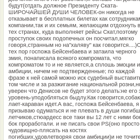
будут(отдать должное Президенту Ската-
ШИРОЧАЙШЕЙ ДУШИ ЧЕЛОВЕК-он никогда не
отказывает в бесплатных билетах как сотрудника
компании,так и их семьям, желающим отдохнуть 
тех странах, куда выполняет рейсы Скат,поэтому
проступок своих подопечных он посчитал,мягко
говоря,странным но на"халяву" как говорится....)
тех пор госпожа Бейсенбаева и затаила черного
змия, понаписала всякого компромата, что
компроматом то и не является,а сплошь эмоции и
амбиции, ничем не подтвержденные; по каждой
фразе к ней самой можно иск судебный выставит
том числе и за разжигание национальной розни,н
уверен что Денисов не будет этого делать:не его 
уровень-уподобляться быдлу.Как говорится,соба
лает-караван идет.А вас, госпожа Бейсенбаева, я
призываю одуматься и не плевать в души погиб
летчиков,стюардесс все таки вы 12 лет с ними бо
бок проработали. и не писать свои PS(оно просто
чудовищно-плясать на костях
погибших,удовлетворяя свои амбиции)и не точит