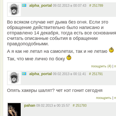
alpha_portal
09.02.2013 в 00:07:43
# 251789
Во всяком случае нет дыма без огня. Если это
обращение действительно было написано и
отправлено 14 декабря, тогда есть все основани
считать описанные события в обращении
правдоподобными.
А я как не летал на самолетах, так и не летаю
Так, что мне лично по боку
поощрить (4)
|
п
alpha_portal
09.02.2013 в 00:11:41
# 251791
Опять хакеры шалят? чет нэт гонит сегодня
поощрить
|
п
pahan
09.02.2013 в 00:15:57
# 251793