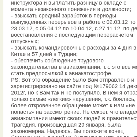
инструктора и выплатить разницу в окладе с
момента незаконного понижения в должности;
- взыскать средний заработок в периоды
вынужденных перерывов в работе с 02.03.12 по
23.03.12, с 05.04.12 по 10.04.12, с 27.11.12. по д
восстановления с последующим перерасчетом
отпускных;
- взыскать командировочные расходы за 4 дня в
Китае и 57 дней в Турции;
- обеспечить соблюдение трудового
законодательства в авиакомпании, т.к. это все м
стать предпосылкой к авиакатострофе.
PS: Вот это обращение было Вам отправлено и
зарегистрировано на сайте под №179062 14 дек
2012г, но к Вам так и не поступило. В нем я отра
только самые «легкие» нарушения, т.к. боялась,
более откровенное обращение может к Вам «не
попасть» на рассмотрение. Не секрет, что влад
авиакомпании имеют своих людей в правительс
Трагедия, произошедшая 29 января, была
закономерна. Надеюсь, Вы положите конец