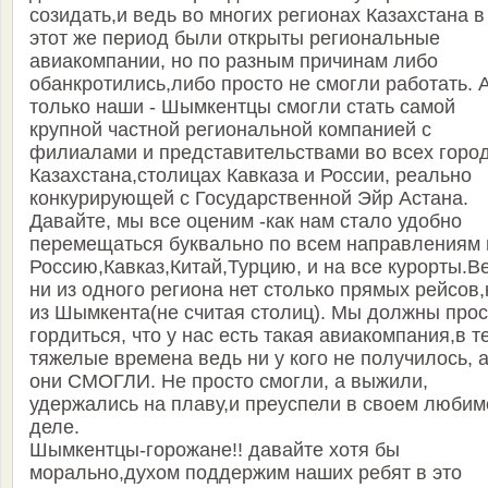
созидать,и ведь во многих регионах Казахстана в
этот же период были открыты региональные
авиакомпании, но по разным причинам либо
обанкротились,либо просто не смогли работать. 
только наши - Шымкентцы смогли стать самой
крупной частной региональной компанией с
филиалами и представительствами во всех горо
Казахстана,столицах Кавказа и России, реально
конкурирующей с Государственной Эйр Астана.
Давайте, мы все оценим -как нам стало удобно
перемещаться буквально по всем направлениям 
Россию,Кавказ,Китай,Турцию, и на все курорты.В
ни из одного региона нет столько прямых рейсов,
из Шымкента(не считая столиц). Мы должны прос
гордиться, что у нас есть такая авиакомпания,в т
тяжелые времена ведь ни у кого не получилось, 
они СМОГЛИ. Не просто смогли, а выжили,
удержались на плаву,и преуспели в своем люби
деле.
Шымкентцы-горожане!! давайте хотя бы
морально,духом поддержим наших ребят в это