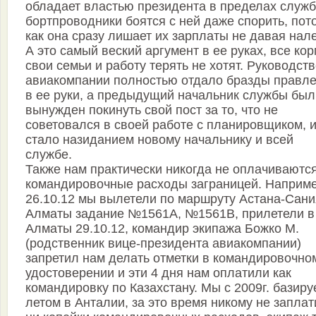
обладает властью президента в пределах служб
бортпроводники боятся с ней даже спорить, пот
как она сразу лишает их зарплаты не давая нале
А это самый веский аргумент в ее руках, все ко
свои семьи и работу терять не хотят. Руководст
авиакомпании полностью отдало бразды правл
в ее руки, а предыдущий начальник службы был
вынужден покинуть свой пост за то, что не
советовался в своей работе с планировщиком, и
стало назиданием новому начальнику и всей
службе.
Также нам практически никогда не оплачиваютс
командировочные расходы заграницей. Наприме
26.10.12 мы вылетели по маршруту Астана-Сани
Алматы задание №1561А, №1561В, прилетели в
Алматы 29.10.12, командир экипажа Божко М.
(родственник вице-президента авиакомпании)
запретил нам делать отметки в командировочно
удостоверении и эти 4 дня нам оплатили как
командировку по Казахстану. Мы с 2009г. базир
летом в Анталии, за это время никому не запла