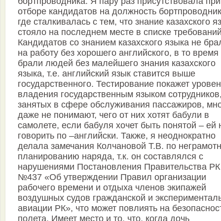
бортпроводника. Я пару раз присутствовала при
отборе кандидатов на должность бортпроводник
где сталкивалась с тем, что знание казахского я
стояло на последнем месте в списке требований
Кандидатов со знанием казахского языка не бра
на работу без хорошего английского, в то время 
брали людей без малейшего знания казахского
языка, т.е. английский язык ставится выше
государственного. Тестирование покажет уровен
владения государственным языком сотрудников
занятых в сфере обслуживания пассажиров, мн
даже не понимают, чего от них хотят бабули в
самолете, если бабуля хочет быть понятой – ей
говорить по –английски. Также, я неоднократно
делала замечания Колчановой Т.В. по неграмот
планированию наряда, т.к. он составлялся с
нарушениями Постановления Правительства РК
№437 «Об утверждении Правил организации
рабочего времени и отдыха членов экипажей
воздушных судов гражданской и экспериментал
авиации РК», что может повлиять на безопаснос
полета. Имеет место и то, что, когда дочь