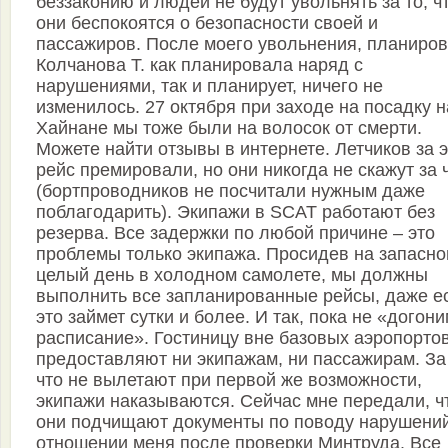
беззаконию и людей не будут увольнять за то, ч
они беспокоятся о безопасности своей и
пассажиров. После моего увольнения, планиро
Колчанова Т. как планировала наряд с
нарушениями, так и планирует, ничего не
изменилось. 27 октября при заходе на посадку н
Хайнане мы тоже были на волосок от смерти.
Можете найти отзывы в интернете. Летчиков за э
рейс премировали, но они никогда не скажут за 
(бортпроводников не посчитали нужным даже
поблагодарить). Экипажи в SCAT работают без
резерва. Все задержки по любой причине – это
проблемы только экипажа. Просидев на запасн
целый день в холодном самолете, мы должны
выполнить все запланированные рейсы, даже е
это займет сутки и более. И так, пока не «догон
расписание». Гостиницу вне базовых аэропорто
предоставляют ни экипажам, ни пассажирам. За 
что не вылетают при первой же возможности,
экипажи наказываются. Сейчас мне передали, ч
они подчищают документы по поводу нарушений
отношении меня после проверки Минтруда. Все