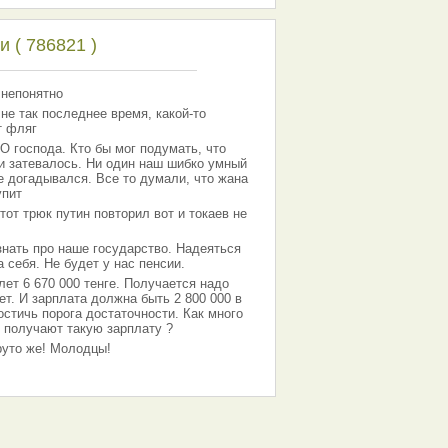
 ( 786821 )
 непонятно
 не так последнее время, какой-то
т фляг
господа. Кто бы мог подумать, что
 и затевалось. Ни один наш шибко умный
е догадывался. Все то думали, что жана
упит
тот трюк путин повторил вот и токаев не
знать про наше государство. Надеяться
 себя. Не будет у нас пенсии.
лет 6 670 000 тенге. Получается надо
ет. И зарплата должна быть 2 800 000 в
остичь порога достаточности. Как много
 получают такую зарплату ?
Круто же! Молодцы!