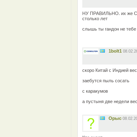
НУ ПРАВИЛЬНО. их же СС
столько лет
слышь ты гандон не тебе
1bolt1
08.02.
скоро Китай с Индией вес
заебутся пыль сосать
с каракумов
а пустыня две недели ве
Орыс
08.02.2