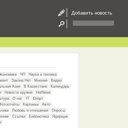
Добавить новость
Экономика
ЧП
Наука и техника
кент
Закона.Нет
Мнения
Видео
альная Азия
В Казахстане
Календарь
и
Новости оружия
HotNews
ьтура
О нас
IT
Спорт
Фотоотчёты
Картинки
Авто
ьчики
Любовь и отношения
Опросы
енник
Ссылки
Библиотека
Ядерщик
я