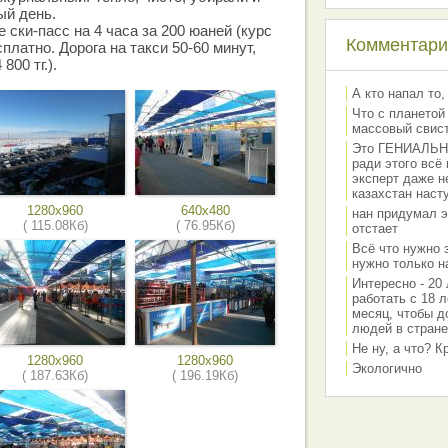
ый день.
 ски-пасс на 4 часа за 200 юаней (курс
Комментарии
есплатно. Дорога на такси 50-60 минут,
800 тг.).
А кто напал то,
Что с планетой
массовый свис
Это ГЕНИАЛЬНО 
ради этого всё
эксперт даже н
казахстан наст
1280x960
640x480
нан придумал э
( 115.08Кб)
( 76.95Кб)
отстает
Всё что нужно 
нужно только на
Интересно - 20 
работать с 18 л
месяц, чтобы д
людей в стране
Не ну, а что? 
1280x960
1280x960
Экологично
( 187.63Кб)
( 196.19Кб)