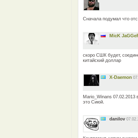
Сначала подумал что от
MicK JaGGe
скоро СШК будет, соедин
китайский доллар
X-Daemon
07
Mario_Winans 07.02.2013 
это Сиюй.
danilov
07.02