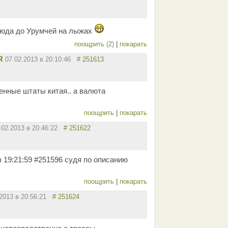
сюда до Урумчей на лыжах
поощрить (2)
|
покарать
R
07.02.2013 в 20:10:46
# 251613
енные штаты китая.. а валюта
поощрить
|
покарать
.02.2013 в 20:46:22
# 251622
в 19:21:59 #251596 судя по описанию
поощрить
|
покарать
.2013 в 20:56:21
# 251624