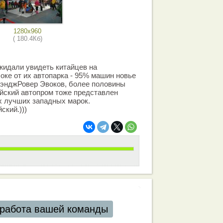
1280x960
( 180.4Кб)
ожидали увидеть китайцев на
оке от их автопарка - 95% машин новье
РэнджРовер Эвоков, более половины
йский автопром тоже представлен
ех лучших западных марок.
ский.)))
работа вашей команды