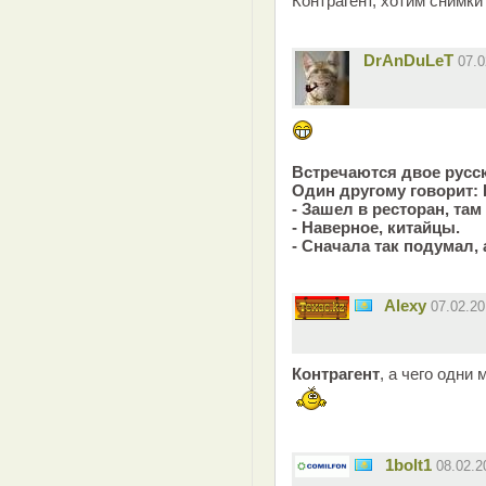
Контрагент, хотим снимк
DrAnDuLeT
07.
Встречаются двое русски
Один другому говорит:
- Зашел в ресторан, там
- Наверное, китайцы.
- Сначала так подумал,
Alexy
07.02.2
Контрагент
, а чего одн
1bolt1
08.02.