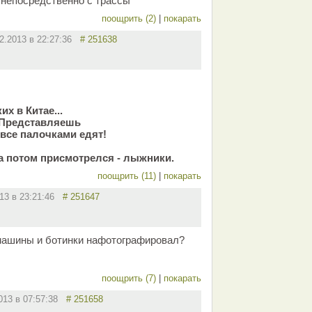
и непосредственно с трассы
поощрить (2)
|
покарать
02.2013 в 22:27:36
# 251638
х в Китае...
 Представляешь
 все палочками едят!
 а потом присмотрелся - лыжники.
поощрить (11)
|
покарать
013 в 23:21:46
# 251647
и машины и ботинки нафотографировал?
поощрить (7)
|
покарать
2013 в 07:57:38
# 251658