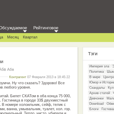
Обсуждаемое
Рейтинговое
ца
Месяц
Квартал
Тэги
чи
Империя зла
Абв
Абв
Политика
Шым
Контрагент
07 Февраля 2013 в 18:45:22
В мире
Центр
Юмор и Истори
румчи. Ну что сказать? Здорово! Все
в любого уровня.
Скандалы
Кул
Архив статей
итай. Билет СКАТом в оба конца 75 000,
Девчонки
Мал
. Гостиница в городе 33$ двухместный
Download
Обм
. В номере холоильник, сейф, телик с
, ванна, умывальник, туалет, хол. гор.
Блоги
Гостева
 журнальный. Тепло, чисто, убирали и