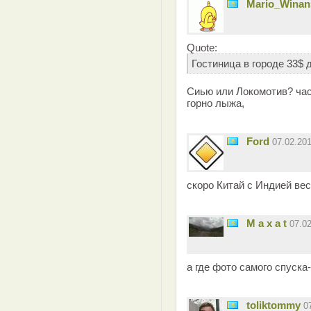
Mario_Winan
Quote:
Гостиница в городе 33$
Сиью или Локомотив? час
горно лыжа,
Ford
07.02.20
скоро Китай с Индией вес
M a x a t
07.0
а где фото самого спуска
toliktommy
0