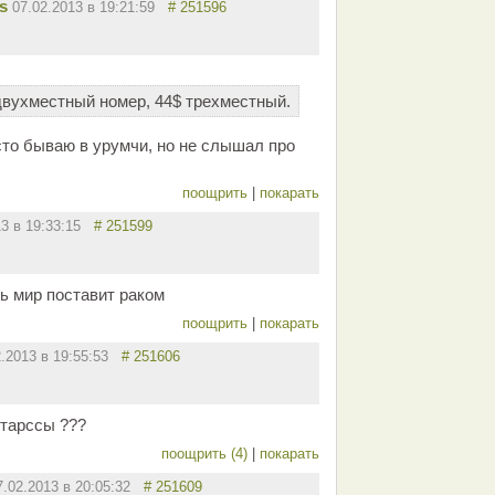
s
07.02.2013 в 19:21:59
# 251596
 двухместный номер, 44$ трехместный.
то бываю в урумчи, но не слышал про
поощрить
|
покарать
13 в 19:33:15
# 251599
ь мир поставит раком
поощрить
|
покарать
2.2013 в 19:55:53
# 251606
-тарссы ???
поощрить (4)
|
покарать
7.02.2013 в 20:05:32
# 251609