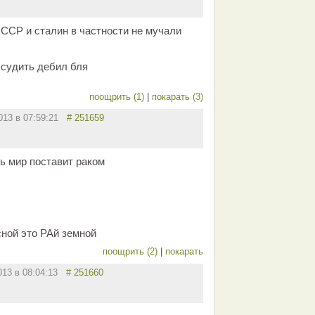
СР и сталин в частности не мучали
 судить дебил бля
поощрить (1)
|
покарать (3)
2013 в 07:59:21
# 251659
ь мир поставит раком
сной это РАй земной
поощрить (2)
|
покарать
013 в 08:04:13
# 251660