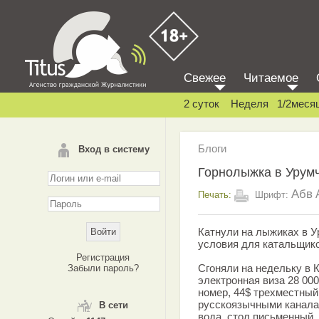
Свежее
Читаемое
2 суток
Неделя
1/2меся
Блоги
Вход в систему
Горнолыжка в Урум
Абв
Печать:
Шрифт:
Катнули на лыжиках в У
условия для катальщико
Регистрация
Сгоняли на недельку в К
Забыли пароль?
электронная виза 28 000
номер, 44$ трехместный
русскоязычными каналами
В сети
вода, стол письменный,