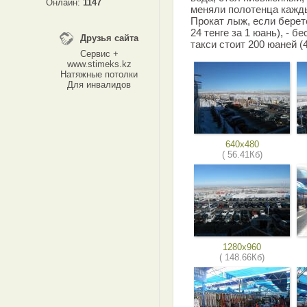
Онлайн:
1147
меняли полотенца кажд
Прокат лыж, если берете
24 тенге за 1 юань), - б
Друзья сайта
такси стоит 200 юаней (4 
Сервис +
www.stimeks.kz
Натяжные потолки
Для инвалидов
640x480
( 56.41Кб)
1280x960
( 148.66Кб)