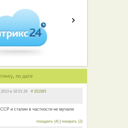
,
йтингу
по дате
2.2013 в 18:51:26
# 251583
СР и сталин в частности не мучали
поощрить (4)
|
покарать (2)