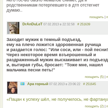
него гос-во бабло немалое снимет, да и
родственникам потерпевшего в дтп отстегнет
думаю..
поощрить
|
п
DrAnDuLeT
07.02.2013 в 22:32:58
# 251639
Заходит мужик в темный подъезд,
ему на плечо ложится здоровенная ручища
и раздается голос: "Или соси, или - пой песни!
Через некоторое время взъерошенный и
раздраженный мужик выскакивает из подъезд
и, вытирая губы, бросает: "Тоже мне, нашел
мальчика песни петь!"
поощрить (5)
|
п
Ара горный
07.02.2013 в 23:06:22
# 251645
«Пацан к успеху шёл, не получилось, не фартану
поощрить (2)
|
п