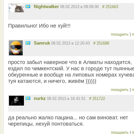
Nightwalker
08.02.2013 в 09:09:00
# 251663
Правильно! Ибо не хуй!!!
поощрить
|
п
Samruk
08.02.2013 в 12:20:43
# 251688
просто забыл наверное что в Алматы находится,
ездил по чимкентский. У нас в городе тут пьянны
обкуренные и вообще на липовых номерах хучев
туя катаются, и ничего, живём ))))))
поощрить
|
п
nurkz
08.02.2013 в 16:41:51
# 251722
да реально жалко пацана... но сам виноват. нет
черепицы, нехуй понтоваться.
поощрить
|
п