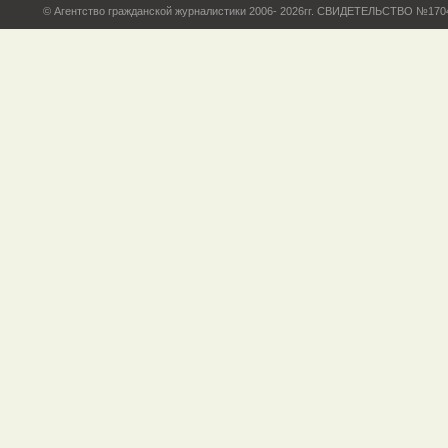
© Агентство гражданской журналистики 2006- 2026гг. СВИДЕТЕЛЬСТВО №17