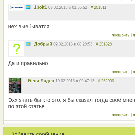
1bolt1
09.02.2013 в 01:55:52
# 251811
нех выебыватся
поощрить
|
п
Добрый
09.02.2013 в 08:28:53
# 251828
Да и правильно
поощрить
|
п
Беня Ладен
10.02.2013 в 09:47:13
# 252006
Эхх знать бы кто это, я бы сказал тогда своё мне
по этой статье
поощрить
|
п
Добавить сообщение