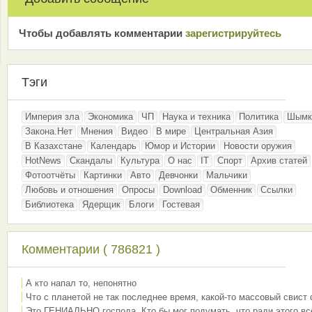
Чтобы добавлять комментарии
зарeгиcтрирyйтeсь
Тэги
Империя зла
Экономика
ЧП
Наука и техника
Политика
Шымк
Закона.Нет
Мнения
Видео
В мире
Центральная Азия
В Казахстане
Календарь
Юмор и Истории
Новости оружия
HotNews
Скандалы
Культура
О нас
IT
Спорт
Архив статей
Фотоотчёты
Картинки
Авто
Девчонки
Мальчики
Любовь и отношения
Опросы
Download
Обменник
Ссылки
Библиотека
Ядерщик
Блоги
Гостевая
Комментарии ( 786821 )
А кто напал то, непонятно
Что с планетой не так последнее время, какой-то массовый свист
Это ГЕНИАЛЬНО господа. Кто бы мог подумать, что ради этого вс