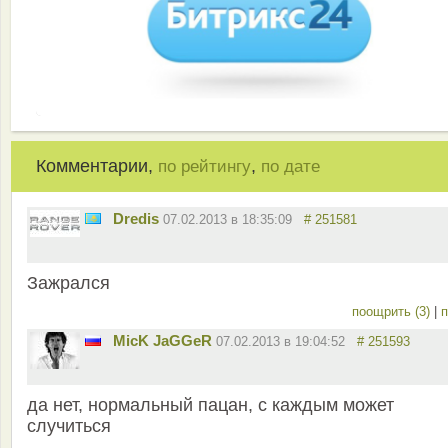
Комментарии,
,
по рейтингу
по дате
Dredis
07.02.2013 в 18:35:09
# 251581
Зажрался
поощрить (3)
|
п
MicK JaGGeR
07.02.2013 в 19:04:52
# 251593
да нет, нормальный пацан, с каждым может
случиться