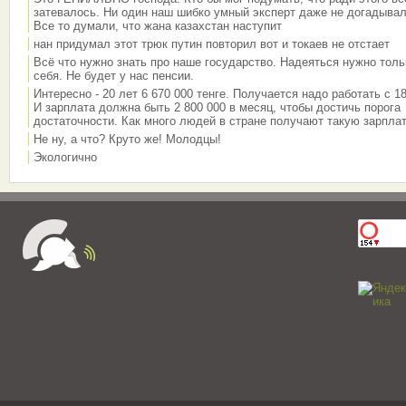
затевалось. Ни один наш шибко умный эксперт даже не догадывал
Все то думали, что жана казахстан наступит
нан придумал этот трюк путин повторил вот и токаев не отстает
Всё что нужно знать про наше государство. Надеяться нужно толь
себя. Не будет у нас пенсии.
Интересно - 20 лет 6 670 000 тенге. Получается надо работать с 18
И зарплата должна быть 2 800 000 в месяц, чтобы достичь порога
достаточности. Как много людей в стране получают такую зарплат
Не ну, а что? Круто же! Молодцы!
Экологично