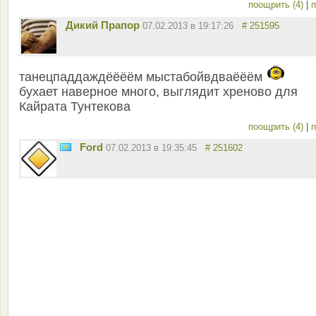
поощрить (4)
|
п
Дикий Прапор
07.02.2013 в 19:17:26
# 251595
танецпаддаждёёёём мыстабойвдваёёём
бухает наверное много, выглядит хреново для
Кайрата Тунтекова
поощрить (4)
|
п
Ford
07.02.2013 в 19:35:45
# 251602