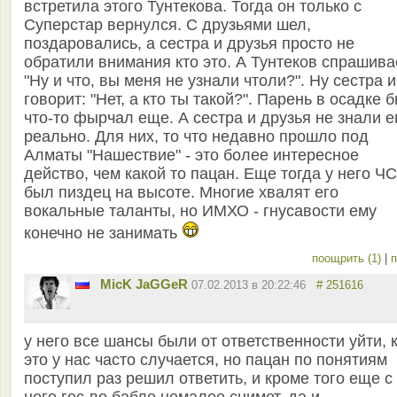
встретила этого Тунтекова. Тогда он только с
Суперстар вернулся. С друзьями шел,
поздаровались, а сестра и друзья просто не
обратили внимания кто это. А Тунтеков спрашива
"Ну и что, вы меня не узнали чтоли?". Ну сестра и
говорит: "Нет, а кто ты такой?". Парень в осадке 
что-то фырчал еще. А сестра и друзья не знали е
реально. Для них, то что недавно прошло под
Алматы "Нашествие" - это более интересное
действо, чем какой то пацан. Еще тогда у него Ч
был пиздец на высоте. Многие хвалят его
вокальные таланты, но ИМХО - гнусавости ему
конечно не занимать
поощрить (1)
|
п
MicK JaGGeR
07.02.2013 в 20:22:46
# 251616
у него все шансы были от ответственности уйти, 
это у нас часто случается, но пацан по понятиям
поступил раз решил ответить, и кроме того еще с