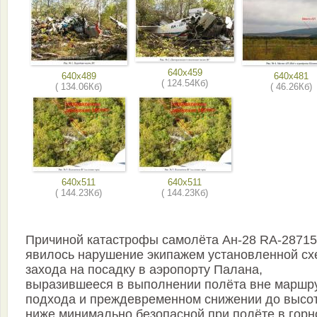
640x459
640x489
640x481
( 124.54Кб)
( 134.06Кб)
( 46.26Кб)
640x511
640x511
( 144.23Кб)
( 144.23Кб)
Причиной катастрофы самолёта Ан-28 RA-28715
явилось нарушение экипажем установленной с
захода на посадку в аэропорту Палана,
выразившееся в выполнении полёта вне маршр
подхода и преждевременном снижении до высо
ниже минимально безопасной при полёте в горн