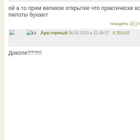
ой а то прям великое открытие что практически в
пилоты бухают
поощрить (1)
|
п
Ара горный
06.02.2013 в 22:49:07
# 251410
Доколе???!!!