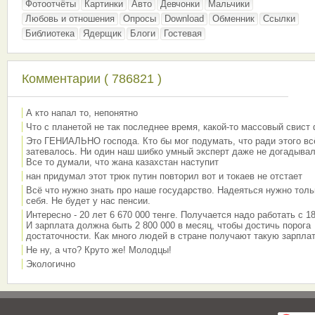
Фотоотчёты
Картинки
Авто
Девчонки
Мальчики
Любовь и отношения
Опросы
Download
Обменник
Ссылки
Библиотека
Ядерщик
Блоги
Гостевая
Комментарии ( 786821 )
А кто напал то, непонятно
Что с планетой не так последнее время, какой-то массовый свист
Это ГЕНИАЛЬНО господа. Кто бы мог подумать, что ради этого вс
затевалось. Ни один наш шибко умный эксперт даже не догадывал
Все то думали, что жана казахстан наступит
нан придумал этот трюк путин повторил вот и токаев не отстает
Всё что нужно знать про наше государство. Надеяться нужно толь
себя. Не будет у нас пенсии.
Интересно - 20 лет 6 670 000 тенге. Получается надо работать с 18
И зарплата должна быть 2 800 000 в месяц, чтобы достичь порога
достаточности. Как много людей в стране получают такую зарплат
Не ну, а что? Круто же! Молодцы!
Экологично