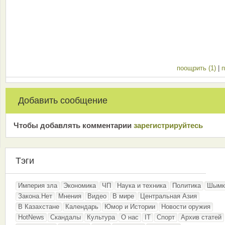
поощрить (1)
|
п
Добавить сообщение
Чтобы добавлять комментарии
зарeгиcтрирyйтeсь
Тэги
Империя зла
Экономика
ЧП
Наука и техника
Политика
Шымк
Закона.Нет
Мнения
Видео
В мире
Центральная Азия
В Казахстане
Календарь
Юмор и Истории
Новости оружия
HotNews
Скандалы
Культура
О нас
IT
Спорт
Архив статей