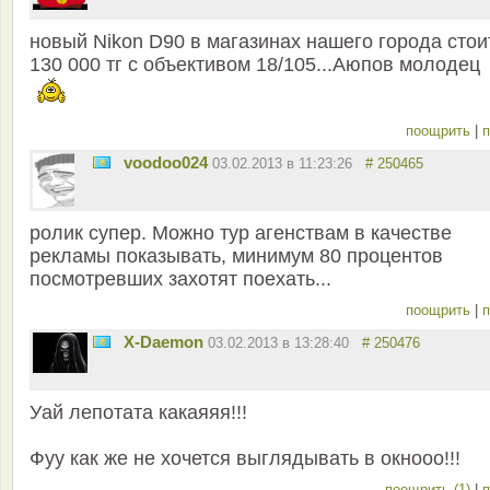
новый Nikon D90 в магазинах нашего города стои
130 000 тг с объективом 18/105...Аюпов молодец
поощрить
|
п
voodoo024
03.02.2013 в 11:23:26
# 250465
ролик супер. Можно тур агенствам в качестве
рекламы показывать, минимум 80 процентов
посмотревших захотят поехать...
поощрить
|
п
X-Daemon
03.02.2013 в 13:28:40
# 250476
Уай лепотата какаяяя!!!
Фуу как же не хочется выглядывать в окнооо!!!
поощрить (1)
|
п