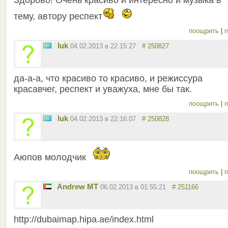
Здорово! Очень красиво и интересно и музыка в
тему, автору респект
поощрить
|
п
luk
04.02.2013 в 22:15:27
# 250827
да-а-а, что красиво то красиво, и режиссура
красавчег, респект и уважуха, мне бы так.
поощрить
|
п
luk
04.02.2013 в 22:16:07
# 250828
Аюпов молодчик
поощрить
|
п
Andrew MT
06.02.2013 в 01:55:21
# 251166
http://dubaimap.hipa.ae/index.html