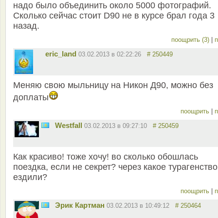
надо было объединить около 5000 фотографий.
Сколько сейчас стоит D90 не в курсе брал года 3
назад.
поощрить (3)
|
п
eric_land
03.02.2013 в 02:22:26
# 250449
Меняю свою мыльницу на Никон Д90, можно без
доплаты
поощрить
|
п
Westfall
03.02.2013 в 09:27:10
# 250459
Как красиво! тоже хочу! во сколько обошлась
поездка, если не секрет? через какое турагенство
ездили?
поощрить
|
п
Эрик Картман
03.02.2013 в 10:49:12
# 250464