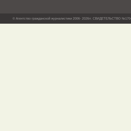
© Агентство гражданской журналистики 2006- 2026гг. СВИДЕТЕЛЬСТВО №17