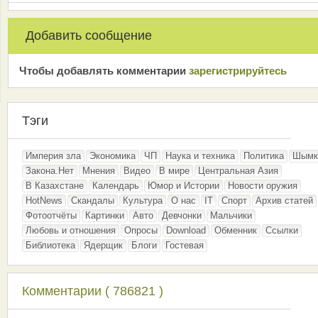
Добавить сообщение
Чтобы добавлять комментарии
зарeгиcтрирyйтeсь
Тэги
Империя зла
Экономика
ЧП
Наука и техника
Политика
Шымк
Закона.Нет
Мнения
Видео
В мире
Центральная Азия
В Казахстане
Календарь
Юмор и Истории
Новости оружия
HotNews
Скандалы
Культура
О нас
IT
Спорт
Архив статей
Фотоотчёты
Картинки
Авто
Девчонки
Мальчики
Любовь и отношения
Опросы
Download
Обменник
Ссылки
Библиотека
Ядерщик
Блоги
Гостевая
Комментарии ( 786821 )