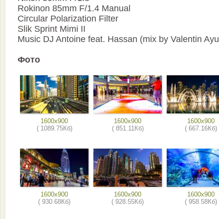
Rokinon 85mm F/1.4 Manual
Circular Polarization Filter
Slik Sprint Mimi II
Music DJ Antoine feat. Hassan (mix by Valentin Ay
Фото
1600x900
1600x900
1600x900
( 1089.75Кб)
( 851.11Кб)
( 667.16Кб)
1600x900
1600x900
1600x900
( 930.68Кб)
( 928.55Кб)
( 958.58Кб)