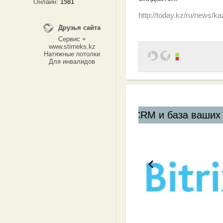
Онлайн:
1581
http://today.kz/ru/news/
Друзья сайта
Сервис +
www.stimeks.kz
Натяжные потолки
Для инвалидов
база ваших клиентов