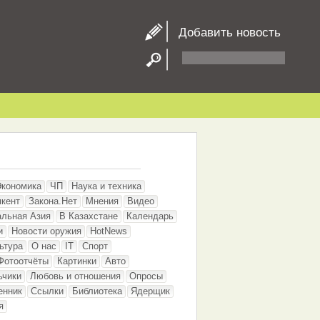
Добавить новость
Экономика
ЧП
Наука и техника
кент
Закона.Нет
Мнения
Видео
альная Азия
В Казахстане
Календарь
и
Новости оружия
HotNews
ьтура
О нас
IT
Спорт
Фотоотчёты
Картинки
Авто
ьчики
Любовь и отношения
Опросы
енник
Ссылки
Библиотека
Ядерщик
я