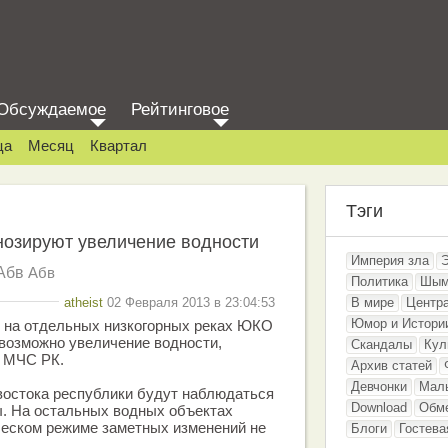
Обсуждаемое
Рейтинговое
ца
Месяц
Квартал
Тэги
нозируют увеличение водности
Империя зла
Абв
Абв
Политика
Шым
atheist
02 Февраля 2013 в 23:04:53
В мире
Центр
Юмор и Истори
к на отдельных низкогорных реках ЮКО
возможно увеличение водности,
Скандалы
Кул
 МЧС РК.
Архив статей
Девчонки
Мал
 востока республики будут наблюдаться
Download
Обм
ы. На остальных водных объектах
ческом режиме заметных изменений не
Блоги
Гостева