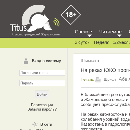
Свежее
Читаемое
2 суток
Неделя
1/2меся
Шымкент
Вход в систему
На реках ЮКО прог
Абв
Печать:
Шрифт:
В ближайшие трое суто
и Жамбылской области 
сообщает пресс-служба
Регистрация
Забыли пароль?
На реках юго-востока и
колебания уровней вод
Казахстана в гидрологи
В сети
ожидается.