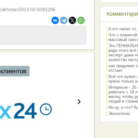
kazakhstan/2013-02-02/81296
Комментарии
А кто напал то,
Что с планетой
массовый свис
Это ГЕНИАЛЬНО 
ради этого всё
эксперт даже н
казахстан наст
нан придумал э
отстает
Всё что нужно 
нужно только на
Интересно - 20 
работать с 18 л
месяц, чтобы д
людей в стране
Не ну, а что? 
Экологично