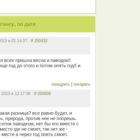
,
йтингу
по дате
2013 в 01:14:27
# 250432
ля всех пришла весна и паводок!!
еще год до этого и потом опять год!! и
поощрить
|
покарать
2.2013 в 12:17:38
# 250659
какая разница? все равно будет, и
ь. природа, против нее не попрешь.
селок паводком, нет бы его вместе с
есто где не смоет, так нет же -
 месте а через год опять смоет.