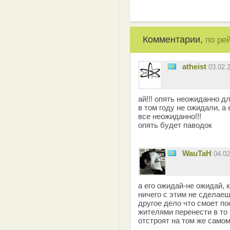
Комментарии,
по ре
atheist
03.02.
ай!!! опять неожиданно д
в том году не ожидали, а 
все неожиданно!!!
опять будет паводок
WauTaH
04.0
а его ожидай-не ожидай, 
ничего с этим не сделаеш
другое дело что смоет по
жителями перенести в то м
отстроят на том же самом