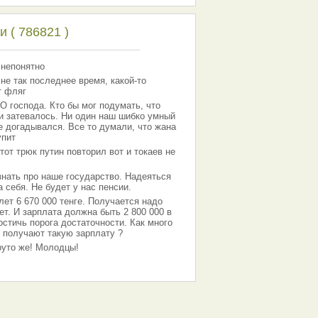
 ( 786821 )
 непонятно
 не так последнее время, какой-то
т фляг
господа. Кто бы мог подумать, что
 и затевалось. Ни один наш шибко умный
е догадывался. Все то думали, что жана
упит
тот трюк путин повторил вот и токаев не
знать про наше государство. Надеяться
 себя. Не будет у нас пенсии.
лет 6 670 000 тенге. Получается надо
ет. И зарплата должна быть 2 800 000 в
остичь порога достаточности. Как много
 получают такую зарплату ?
Круто же! Молодцы!