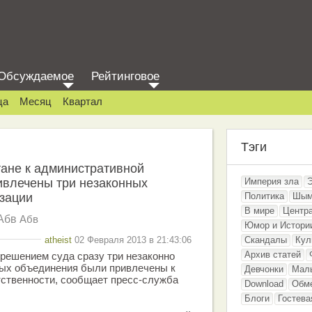
Обсуждаемое
Рейтинговое
ца
Месяц
Квартал
Тэги
ане к административной
ивлечены три незаконных
Империя зла
зации
Политика
Шым
В мире
Центр
Абв
Абв
Юмор и Истори
atheist
02 Февраля 2013 в 21:43:06
Скандалы
Кул
Архив статей
решением суда сразу три незаконно
ых объединения были привлечены к
Девчонки
Мал
тственности, сообщает пресс-служба
Download
Обм
Блоги
Гостева