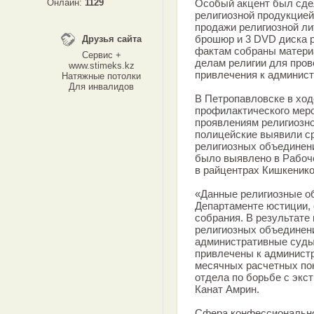
Онлайн:
1129
Особый акцент был сдел
религиозной продукцией
продажи религиозной ли
брошюр и 3 DVD диска 
Друзья сайта
фактам собраны матери
Сервис +
делам религии для пров
www.stimeks.kz
привлечения к админист
Натяжные потолки
Для инвалидов
В Петропавловске в ход
профилактического мер
проявлениям религиозно
полицейские выявили с
религиозных объединени
было выявлено в Рабоч
в райцентрах Кишкеник
«Данные религиозные о
Департаменте юстиции,
собрания. В результате
религиозных объединен
административные суды
привлечены к админист
месячных расчетных по
отдела по борьбе с эк
Канат Амрин.
Сфера конфессионально