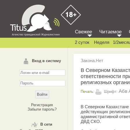
Свежее
Читаемое
2 суток
Неделя
1/2меся
Закона.Нет
Вход в систему
В Северном Казахст
ответственности пр
религиозных органи
Абв
Печать:
Шрифт:
Регистрация
В Северном Казахстане 
Забыли пароль?
действующих религиозн
административной отве
ДВД СКО.
В сети