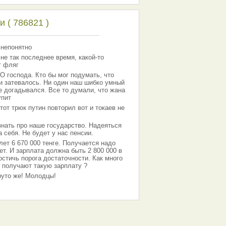
 ( 786821 )
 непонятно
 не так последнее время, какой-то
т фляг
господа. Кто бы мог подумать, что
 и затевалось. Ни один наш шибко умный
е догадывался. Все то думали, что жана
упит
тот трюк путин повторил вот и токаев не
знать про наше государство. Надеяться
 себя. Не будет у нас пенсии.
лет 6 670 000 тенге. Получается надо
ет. И зарплата должна быть 2 800 000 в
остичь порога достаточности. Как много
 получают такую зарплату ?
Круто же! Молодцы!