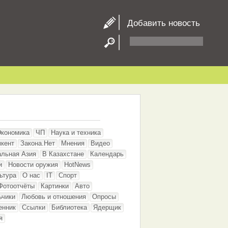
Добавить новость
Экономика
ЧП
Наука и техника
кент
Закона.Нет
Мнения
Видео
альная Азия
В Казахстане
Календарь
и
Новости оружия
HotNews
ьтура
О нас
IT
Спорт
Фотоотчёты
Картинки
Авто
ьчики
Любовь и отношения
Опросы
енник
Ссылки
Библиотека
Ядерщик
я