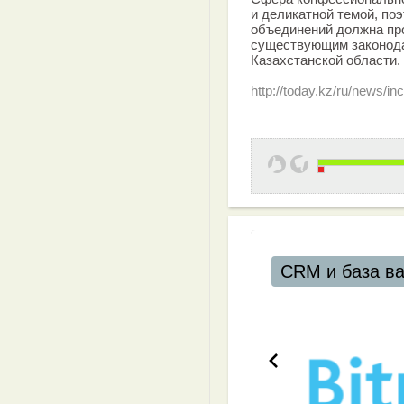
и деликатной темой, по
объединений должна про
существующим законода
Казахстанской области.
http://today.kz/ru/news/i
CRM и база в