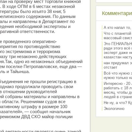
ан на проверку мест торговли книжной
. В ходе ОПМ в 6 местах незаконной
тературы было изъято 38 книг, 5
Комментарии
религиозного содержания. По данным
алы и направлены в Департамент по
едения необходимой экспертизы и
А кто напал то,
ративной ответственности.
Что с планетой
массовый свис
е проведенного оперативно-
Это ГЕНИАЛЬНО 
оприятия по противодействию
ради этого всё
го экстремизма и терроризма
эксперт даже н
разу три незаконно действующих
казахстан наст
я.Так, одно из незаконных объединений
нан придумал э
ем поселке Петропавловске, еще два —
отстает
оль и Тайынша.
Всё что нужно 
нужно только на
бъединения не прошли регистрацию в
Интересно - 20 
 однако продолжали проводить свои
работать с 18 л
 в отношении руководителей
месяц, чтобы д
ий собраны материалы и направлены в
людей в стране
 области. Решениями судов все
Не ну, а что? 
ративному штрафу в размере 100
Экологично
казателей», — сообщил начальник
стремизмом ДВД СКО майор полиции
й деятельности является очень тонкой