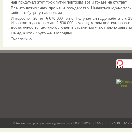
нан придумал этот трюк путин повторил вот и токаев не отстает
Всё что нужно знать про наше государство. Надеяться нужно толь
себя. Не будет у нас пенсии.
Интересно - 20 лет 6 670 000 тенге. Получается надо работать с 18
И зарплата должна быть 2 800 000 в месяц, чтобы достичь порога
достаточности. Как много людей в стране получают такую зарплат
Не ну, а что? Круто же! Молодцы!
Экологично
© Агентство гражданской журналистики 2006- 2026гг. СВИДЕТЕЛЬСТВО №17