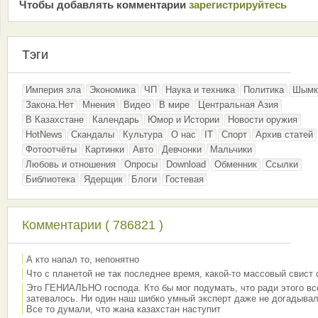
Чтобы добавлять комментарии
зарeгиcтрирyйтeсь
Тэги
Империя зла
Экономика
ЧП
Наука и техника
Политика
Шымк
Закона.Нет
Мнения
Видео
В мире
Центральная Азия
В Казахстане
Календарь
Юмор и Истории
Новости оружия
HotNews
Скандалы
Культура
О нас
IT
Спорт
Архив статей
Фотоотчёты
Картинки
Авто
Девчонки
Мальчики
Любовь и отношения
Опросы
Download
Обменник
Ссылки
Библиотека
Ядерщик
Блоги
Гостевая
Комментарии ( 786821 )
А кто напал то, непонятно
Что с планетой не так последнее время, какой-то массовый свист
Это ГЕНИАЛЬНО господа. Кто бы мог подумать, что ради этого вс
затевалось. Ни один наш шибко умный эксперт даже не догадывал
Все то думали, что жана казахстан наступит