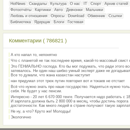
HotNews
Скандалы
Культура
О нас
IT
Спорт
Архив статей
Фотоотчёты
Картинки
Авто
Девчонки
Мальчики
Любовь и отношения
Опросы
Download
Обменник
Ссылки
Библиотека
Ядерщик
Блоги
Гостевая
Комментарии ( 786821 )
А кто напал то, непонятно
Что с планетой не так последнее время, какой-то массовый свист
Это ГЕНИАЛЬНО господа. Кто бы мог подумать, что ради этого вс
затевалось. Ни один наш шибко умный эксперт даже не догадывал
Все то думали, что жана казахстан наступит
нан придумал этот трюк путин повторил вот и токаев не отстает
Всё что нужно знать про наше государство. Надеяться нужно толь
себя. Не будет у нас пенсии.
Интересно - 20 лет 6 670 000 тенге. Получается надо работать с 18
И зарплата должна быть 2 800 000 в месяц, чтобы достичь порога
достаточности. Как много людей в стране получают такую зарплат
Не ну, а что? Круто же! Молодцы!
Экологично