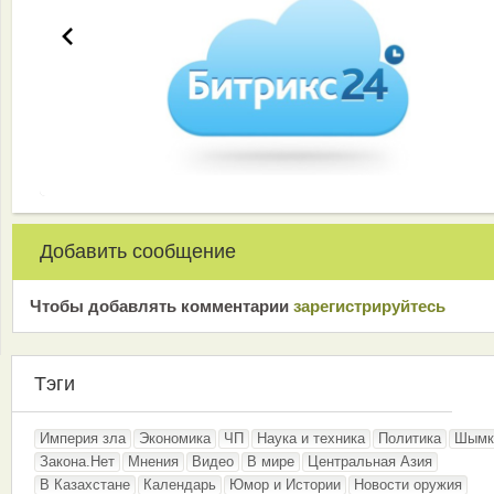
Добавить сообщение
Чтобы добавлять комментарии
зарeгиcтрирyйтeсь
Тэги
Империя зла
Экономика
ЧП
Наука и техника
Политика
Шымк
Закона.Нет
Мнения
Видео
В мире
Центральная Азия
В Казахстане
Календарь
Юмор и Истории
Новости оружия