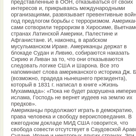
представленные в ООН, отказываться от своих
интересов и, прикрываясь международными
организациями, развязывает превентивные вой
под предлогом борьбы с терроризмом. Америка
сами сотворили терроризм в Хиросиме, Вьетнам
странах Латинской Америки, Палестине и
Афганистане. И, наконец, в арабском
мусульманском Ираке. Американцы держат в
блокаде Судан и Ливию, собираются наказать
Сирию и Ливан за то, что они отказываются
следовать логике США и Шарона. Все это
напоминает слова американского историка Дж. 
(возможно, прадеда нынешнего президента),
который в 1831 г. написал в книге «Жизнь
Мухаммада»: «Пока не будет разрушена импери
ислама, Господь не вернет иудеев на землю их
предков».
Американцы продолжают играть в демократию,
права человека и свободу вероисповедания. В
ежегодном докладе МИД США говорится, что
свобода совести отсутствует в Саудовской Арав
Судане, Иране и некоторых других странах. Эти