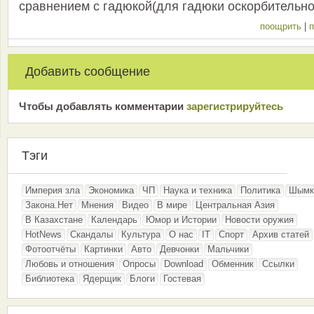
сравнением с гадюкой(для гадюки оскорбительно
поощрить
|
п
Добавить сообщение
Чтобы добавлять комментарии
зарeгиcтрирyйтeсь
Тэги
Империя зла
Экономика
ЧП
Наука и техника
Политика
Шымк
Закона.Нет
Мнения
Видео
В мире
Центральная Азия
В Казахстане
Календарь
Юмор и Истории
Новости оружия
HotNews
Скандалы
Культура
О нас
IT
Спорт
Архив статей
Фотоотчёты
Картинки
Авто
Девчонки
Мальчики
Любовь и отношения
Опросы
Download
Обменник
Ссылки
Библиотека
Ядерщик
Блоги
Гостевая