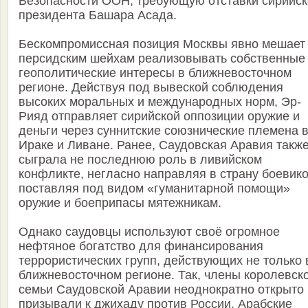
Безопасности ООН, требующую отставки сирийск
президента Башара Асада.
Бескомпромиссная позиция Москвы явно мешает
персидским шейхам реализовывать собственные
геополитические интересы в ближневосточном
регионе. Действуя под вывеской соблюдения
высоких моральных и международных норм, Эр-
Рияд отправляет сирийской оппозиции оружие и
деньги через суннитские союзнические племена 
Ираке и Ливане. Ранее, Саудовская Аравия такж
сыграла не последнюю роль в ливийском
конфликте, негласно направляя в страну боевико
поставляя под видом «гуманитарной помощи»
оружие и боеприпасы мятежникам.
Однако саудовцы используют своё огромное
нефтяное богатство для финансирования
террористических групп, действующих не только 
ближневосточном регионе. Так, члены королевск
семьи Саудовской Аравии неоднократно открыто
призывали к джихаду против России. Арабские