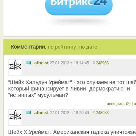
Комментарии,
,
по рейтингу
по дате
atheist
27.01.2013 в 18:14:45
# 248986
"Шейх Хальдун Уреймат" - это случаем не тот шей
который финансирует в Ливии "дермократию" и
"истинных" мусульман?
поощрить (2)
|
п
atheist
27.01.2013 в 18:20:43
# 248988
Шейх Х.Уреймат: Американская гадюка уничтожа