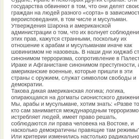
государства обвиняют в том, что они делят свои
граждан на людей разного «сорта» в зависимост
вероисповедания, в том числе и мусульман.
Утверждения Шарона и американской
администрации о том, что их волнует соблюден
этих прав, кажутся странными, поскольку их
отношение к арабам и мусульманам иначе как
шовинизмом не назовешь. В наши дни хиджаб с
синонимом терроризма, сопротивление в Палес
Ираке и Афганистане синонимом преступности, 
американские военные, которые пришли в эти
страны с оружием, служат символом свободы и
демократии.
Такова дикая американская логика; логика,
опирающаяся на догматы сионистского движени
Мы, арабы и мусульмане, хотим знать: «Разве то
кто сам занимается международным терроризмо
истребляет людей, имеет право решать,
соблюдаются ли права человека на Востоке, и
насколько демократичны правящие там режимы
Или критерии изменились настолько радикально