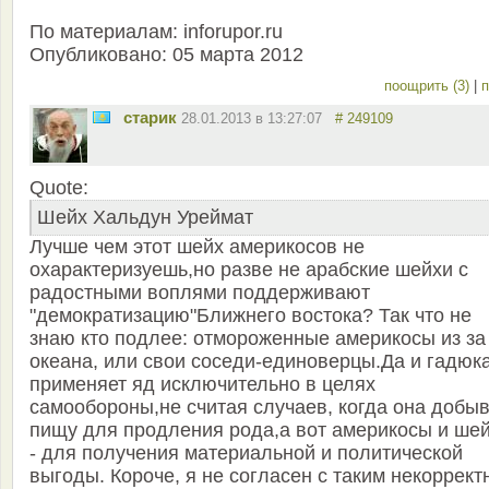
По материалам: inforupor.ru
Опубликовано: 05 марта 2012
поощрить (3)
|
п
старик
28.01.2013 в 13:27:07
# 249109
Quote:
Шейх Хальдун Уреймат
Лучше чем этот шейх америкосов не
охарактеризуешь,но разве не арабские шейхи с
радостными воплями поддерживают
"демократизацию"Ближнего востока? Так что не
знаю кто подлее: отмороженные америкосы из за
океана, или свои соседи-единоверцы.Да и гадюк
применяет яд исключительно в целях
самообороны,не считая случаев, когда она добы
пищу для продления рода,а вот америкосы и ше
- для получения материальной и политической
выгоды. Короче, я не согласен с таким некоррек