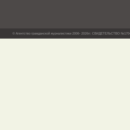
© Агентство гражданской журналистики 2006- 2026гг. СВИДЕТЕЛЬСТВО №17