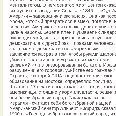
менталитетом. О нем сенатор Харт Бентон сказа
выступая на заседании Сената в 1846 г.: «Судьб
Америки – завоевания и экспансия. Она как пос
Арона, который превратился в змею, поглотив
веревки». Американская гадюка давит и уничто
целые народы, берет в плен и убивает их лидер
руководителей, иногда прикрываясь лозунгами
демократии, а в другой раз – правами человека.
знаю, может демократия по-американски
заключается как раз в том, чтобы руками Шарон
убивать палестинцев и угрожать их мечетям и
церквям? Или в разворовывании богатств Ирака
разрушении его городов, убийстве его граждан?
Страсть, с которой США защищает сионистское
образование на Востоке, определяло политику
Штатов с 17 века и продолжает и сегодня, когда
американцы, стоящие у кормила власти, решили
они богоизбранный народ. Так же как «сыны
Израиля» считают себя богоизбранной нацией.
Американский сенатор Альберт Бифридж сказал
1900 г.: «Господь избрал американский народ из