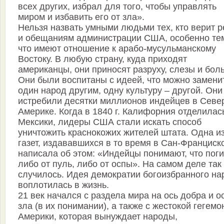
всех других, избрал для того, чтобы управлять
миром и избавить его от зла».
Нельзя назвать умными людьми тех, кто верит 
и обещаниям администрации США, особенно те
что имеют отношение к арабо-мусульманскому
Востоку. В любую страну, куда приходят
американцы, они приносят разруху, слезы и боль
Они были воспитаны с идеей, что можно замени
один народ другим, одну культуру – другой. Они
истребили десятки миллионов индейцев в Севе
Америке. Когда в 1840 г. Калифорния отделилас
Мексики, лидеры США стали искать способ
уничтожить краснокожих жителей штата. Одна и
газет, издававшихся в то время в Сан-Франциск
написала об этом: «Индейцы понимают, что пог
либо от пуль, либо от оспы». На самом деле так
случилось. Идея демократии богоизбранного на
воплотилась в жизнь.
21 век начался с раздела мира на ось добра и о
зла (в их понимании), а также с жестокой гегемо
Америки, которая вынуждает народы,