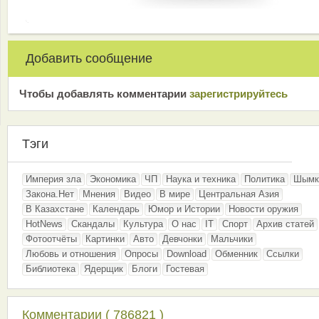
Добавить сообщение
Чтобы добавлять комментарии
зарeгиcтрирyйтeсь
Тэги
Империя зла
Экономика
ЧП
Наука и техника
Политика
Шымк
Закона.Нет
Мнения
Видео
В мире
Центральная Азия
В Казахстане
Календарь
Юмор и Истории
Новости оружия
HotNews
Скандалы
Культура
О нас
IT
Спорт
Архив статей
Фотоотчёты
Картинки
Авто
Девчонки
Мальчики
Любовь и отношения
Опросы
Download
Обменник
Ссылки
Библиотека
Ядерщик
Блоги
Гостевая
Комментарии ( 786821 )