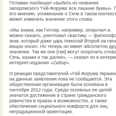
Потаман пообещал «выбить из названия
запорожского 'Гей-Форума' все лишние буквы». 
его мнению, упоминание о Сечи в таком контекс
может изменить значение этого слова.
«Мы знаем, как Гитлер, например, опорочил и,
можно сказать, уничтожил свастику — философ
знак, который даже царь Николай Второй на сво
вещах носил. Но теперь он имеет абсолютно др
значение. Так же они [геи] могут опорочить слов
Сечь, казаки и так далее», —.сказал он в интер
интернет-изданию «Zaбор».
О реакции представителей «Гей-Форума Украин
на данные заявления пока не сообщается. Эта
общественная организация была основана в
сентябре 2012 года. Среди основных ее целей
значатся достижение в стране гражданского
равенства в правах и возможностях, а также
обеспечение социального комфорта для лиц
нетрадиционной ориентации.