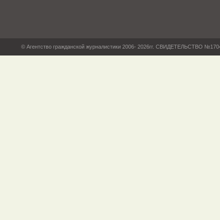
© Агентство гражданской журналистики 2006- 2026гг. СВИДЕТЕЛЬСТВО №17