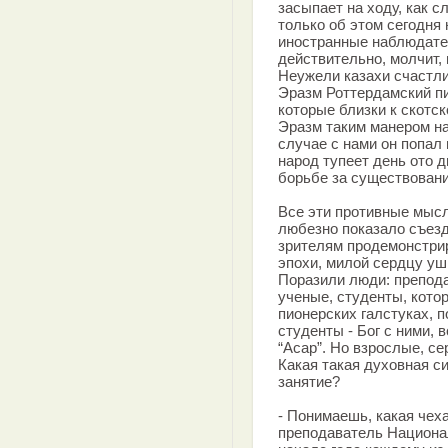
засыпает на ходу, как сл
только об этом сегодня н
иностранные наблюдател
действительно, молчит,
Неужели казахи счастли
Эразм Роттердамский п
которые близки к скотс
Эразм таким манером на
случае с нами он попал 
народ тупеет день ото д
борьбе за существовани
Все эти противные мысл
любезно показало съезд 
зрителям продемонстри
эпохи, милой сердцу уш
Поразили люди: препод
ученые, студенты, кото
пионерских галстуках, 
студенты - Бог с ними, 
“Асар”. Но взрослые, с
Какая такая духовная си
занятие?
- Понимаешь, какая чеха
преподаватель Национал