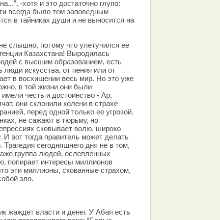
...”, -хотя и это достаточно глупо:
ти всегда было тем заповедным
тся в тайниках души и не выносится на
не слышно, потому что улетучился ее
генции Казахстана! Выродилась
людей с высшим образованием, есть
 люди искусства, от пения или от
ает в восхищении весь мир. Но это уже
ожно, в той жизни они были
 имели честь и достоинство - Ар,
чат, они склонили колени в страхе
анией, перед одной только ее угрозой.
нках, не сажают в тюрьму, но
репрессиях сковывает волю, широко
. И вот тогда правитель может делать
о. Трагедия сегодняшнего дня не в том,
даже группа людей, ослепленных
ю, попирает интересы миллионов
что эти миллионы, скованные страхом,
собой зло.
ик жаждет власти и денег. У Абая есть