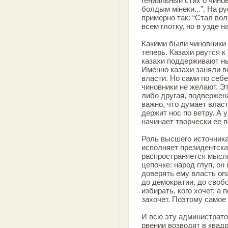
гениальный стих о чино
болдым мiнеки...”. На р
примерно так: “Стал вол
всем глотку, но в узде н
Какими были чиновники 
теперь. Казахи рвутся 
казахи поддерживают н
Именно казахи заняли 
власти. Но сами по себ
чиновники не желают. Эт
либо другая, подвержен
важно, что думает власт
держит нос по ветру. А
начинает творчески ее 
Роль высшего источника
исполняет президентска
распространяется мысль
цепочке: народ глуп, он
доверять ему власть оп
до демократии, до своб
избирать, кого хочет, а 
захочет. Поэтому самое
И всю эту администрато
рвении возводят в квадр