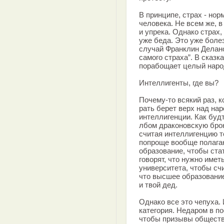
В принципе, страх - но
человека. Не всем же, 
и упрека. Однако страх,
уже беда. Это уже болез
случай Франклин Делано
самого страха”. В сказк
порабощает целый наро
Интеллигенты, где вы?
Почему-то всякий раз, к
рать берет верх над на
интеллигенции. Как буд
лбом драконовскую бро
считая интеллигенцию т
попроще вообще полагаю
образование, чтобы ста
говорят, что нужно имет
университета, чтобы счи
что высшее образование
и твой дед.
Однако все это чепуха.
категория. Недаром в п
чтобы призывы обществ