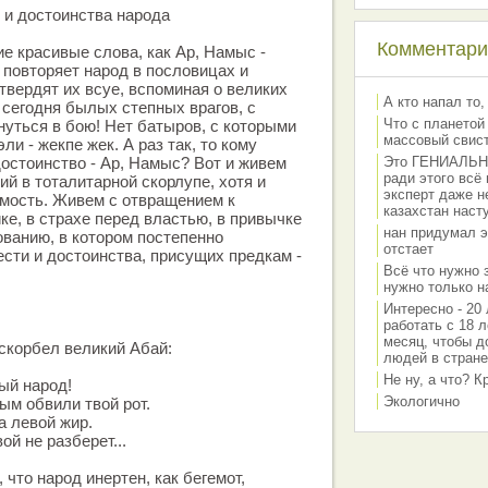
 и достоинства народа
Комментарии
ие красивые слова, как Ар, Намыс -
 повторяет народ в пословицах и
твердят их всуе, вспоминая о великих
А кто напал то,
 сегодня былых степных врагов, с
Что с планетой
уться в бою! Нет батыров, с которыми
массовый свис
ли - жекпе жек. А раз так, то кому
достоинство - Ар, Намыс? Вот и живем
Это ГЕНИАЛЬНО 
ради этого всё
ий в тоталитарной скорлупе, хотя и
эксперт даже н
мость. Живем с отвращением к
казахстан наст
ке, в страхе перед властью, в привычке
нан придумал э
ванию, в котором постепенно
отстает
ести и достоинства, присущих предкам -
Всё что нужно 
нужно только на
Интересно - 20 
работать с 18 л
месяц, чтобы д
скорбел великий Абай:
людей в стране
Не ну, а что? 
ый народ!
Экологично
м обвили твой рот.
а левой жир.
ой не разберет...
 что народ инертен, как бегемот,