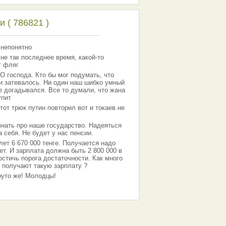
 ( 786821 )
 непонятно
 не так последнее время, какой-то
т фляг
господа. Кто бы мог подумать, что
 и затевалось. Ни один наш шибко умный
е догадывался. Все то думали, что жана
упит
тот трюк путин повторил вот и токаев не
знать про наше государство. Надеяться
 себя. Не будет у нас пенсии.
лет 6 670 000 тенге. Получается надо
ет. И зарплата должна быть 2 800 000 в
остичь порога достаточности. Как много
 получают такую зарплату ?
Круто же! Молодцы!