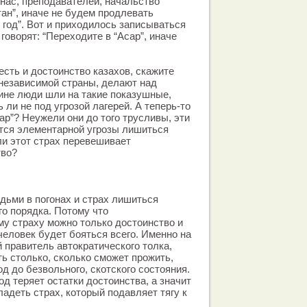
 нас, преподавателей, начальство
тан”, иначе не будем продлевать
т год”. Вот и приходилось записываться
 говорят: “Переходите в “Асар”, иначе
честь и достоинство казахов, скажите
 независимой страны, делают над
ине люди шли на такие показушные,
ли не под угрозой лагерей. А теперь-то
ар”? Неужели они до того трусливы, эти
тся элементарной угрозы лишиться
и этот страх перевешивает
тво?
ьми в погонах и страх лишиться
го порядка. Потому что
у страху можно только достоинство и
о человек будет бояться всего. Именно на
 правитель автократического толка,
ть столько, сколько сможет прожить,
д до безвольного, скотского состояния.
од теряет остатки достоинства, а значит
адеть страх, который подавляет тягу к