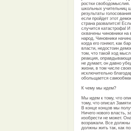
ростки свободомыслия. 
школьных учительниц ш
результаты голосования
если пройдет этот демо
страна развалится! Есл
случится катастрофа! И
охвачены чиновники на 
народ. Чиновники начин
когда его гоняют, как ба
власти, недостоин демок
том, что такой ход мыс
реакция, оправдывающая
не думает, он давно убе
жизни, в том числе свое
исключительно благодар
обольщается самообмано
К чему мы идем?
Мы идем к тому, что оп
тому, что описал Замяти
В конце концов мы полу
Ничего нового власть, 
изобрести не может. Она
возражали. Все должны 
должны жить так, как п