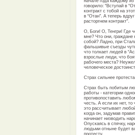
начале года каждому из
говорило: “Вступай в “О
контракт с тобой на это
в “Отан”. А теперь вдруг
расторгнем контракт”.
О, Боги! О, Тенгри! Где 
мне? Что они, граждане
собой? Ладно, при Стал
фальшивые съезды чуть 
что толкает людей в “Ас
взрослые люди, что боя
рабочего места? Неужел
человеческое достоинс
Страх сильнее протеста
Страх быть побитым люд
работы - категории одно
противопоставить любом
честь. А если их нет, т
это рассчитывает любой
когда он, задумав прави
начинает низводить наро
Опускаясь в спячку, нар
людьми отныне будет вл
протесту.