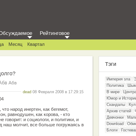
Обсуждаемое
Рейтинговое
ца
Месяц
Квартал
Тэги
долго?
Империя зла
Абв
Абв
Политика
Шым
dead
08 Февраля 2008 в 17:29:15
В мире
Центр
Юмор и Истори
04
Скандалы
Кул
 что народ инертен, как бегемот,
Архив статей
он, равнодушен, как корова, - кто
Девчонки
Мал
е говорит: и социологи, и политики, и
Download
Обм
од наш молчит, все больше погружаясь в
Блоги
Гостева