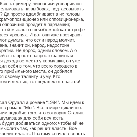
Как, к примеру, чиновники уговаривают
ельмовать на выборах, подтасовывать
? Да просто вдалбливают в их головы:
крат-оппозиционер или оппозиционерка,
и оппозиция пройдет в парламент,
 этой мыслью о неизбежной катастрофе
всех уровнях. И вот они уже презирают
ают думать, что если народ молчит,
рана, значит он, народ, недостоин
ратии. Не дорос, одним словом. А о
лей есть просто-напросто защитная
 доходное место у кормушки, он уже
дил себя в том, что всего хорошего в
го прибыльного места, он добился
я своему таланту и уму. Кто
м и лестью, тот недалек от счастья!
исал Оруэлл а романе “1984”. Мы идем к
н в романе “Мы”. Все в мире циклично.
чим подобие того, что сотворил Сталин.
задумавшая для себя вечность,
 будет добиваться одного: чтобы ей не
мыслить так, как решит власть. Все
озволит власть. Поэтому сначала власть