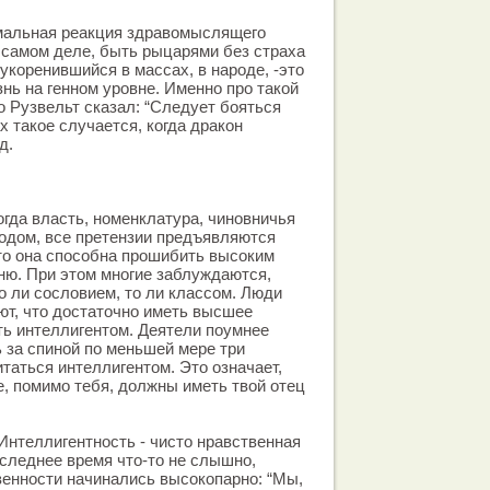
рмальная реакция здравомыслящего
в самом деле, быть рыцарями без страха
 укоренившийся в массах, в народе, -это
нь на генном уровне. Именно про такой
 Рузвельт сказал: “Следует бояться
ах такое случается, когда дракон
д.
огда власть, номенклатура, чиновничья
родом, все претензии предъявляются
то она способна прошибить высоким
ню. При этом многие заблуждаются,
о ли сословием, то ли классом. Люди
т, что достаточно иметь высшее
ть интеллигентом. Деятели поумнее
ь за спиной по меньшей мере три
таться интеллигентом. Это означает,
, помимо тебя, должны иметь твой отец
 Интеллигентность - чисто нравственная
оследнее время что-то не слышно,
енности начинались высокопарно: “Мы,