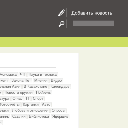
Добавить новость
Экономика
ЧП
Наука и техника
кент
Закона.Нет
Мнения
Видео
альная Азия
В Казахстане
Календарь
и
Новости оружия
HotNews
ьтура
О нас
IT
Спорт
Фотоотчёты
Картинки
Авто
ьчики
Любовь и отношения
Опросы
енник
Ссылки
Библиотека
Ядерщик
я