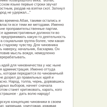
внике позапрошлого века: “Болыс
усском языке первые строки звучат
остным, раздав на взятки скот. Заткнул
арод не удержал...”
во времена Абая, такими остались и
к власти все теми же методами. Именно
ыне проправительственные партии.
все административные должности во
е предпринимать какую-то деятельность
а социальная группа более, чем какая-
а стадному чувству. Для чиновника
ь наверху, начальник, баскарма. Он
 уловив мысль вождя, немедленно
перерабатывать.
 идей для чиновничества у нас ныне
я администрация. Именно оттуда
, которая передается по чиновничьей
 не дозрел до правильных идей и
асно. Народ, толпа, чернь, дорвавшись
одных выборов, начнет сначала
потом станет критиковать, карать, кого
 страшное - дать волю народу!
рскую концепцию чиновники в своем
ат, запрещая, уничтожая, изживая