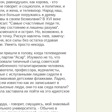
он, равнодушен, как корова, - кто
е говорит: и социологи, и политики, и
и, и жена, и телевизор. Народ наш,
 все больше погружаясь в дрему.
вы в своем безмолвии? В XVI веке
исал: “Самые счастливые люди те,
кому состоянию и лишены разума”.
смехался и острил. Но, возможно, в
в точку. Рискуя навлечь гнев, замечу:
ня, все силы без остатка отдавая
е. Умнеть просто некогда.
и пришли в голову, когда телевидение
партии “Асар”. Изумило не то, что
ровали типичный съезд советской
ибленного тоталитаризмом человека.
аватели, профессора, журналисты,
рые с испуганными лицами сидели в
помахивая детскими флажками. Ладно,
всем известно как их записывают в
ерьезные люди, они-то как сюда попали?
ла заставила их пойти на это идиотское
рда, - говорит, смущаясь, мой знакомый
ьного университета. - Обычно в