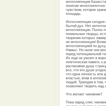
интеллигенция Казахстана
понятие интеллигентнос
чувством, которое храни
площадь.
Интеллигенции сегодня 
былой дух. Нет интелли
интеллигенция. Полно 
гениальные творцы, есть
творения которых замир
не интеллигенция! Возм
интеллигенцией по духу,
Намыс. Но ныне они мол
перед потенциальной тир
Их еще не увозят в воро
генетическая память о 
распахивая душу страху
все, что его душе угодн
что одна личность или 
властью, впав в иллюзи
людей. Трагедия в том, 
позволяют творить над 
Что желает чиновник?
Пока народ спит, чиновн