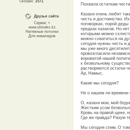
Онлайн:
1571
Похвала остаткам чести
Казахи очень любят так
Друзья сайта
честь и достоинство. Их
Сервис +
поговорках, порой деды 
www.stimeks.kz
предках казахов. Но нет
Натяжные потолки
которыми можно схлестн
Для инвалидов
можно схватиться на дуэ
сегодня нужны честь и 
мы уже много десятилет
провозгласили независи
вороватой нашей полити
к безвольному существо
растворяются остатки ч
Ар, Намыс.
Какие мы сегодня?
Не о нашем ли времени 
О, казахи мои, мой бедн
Жестким усом безвольны
Кровь на правой щеке, н
Где же правда? Разум тв
Мы сегодня спим. О том,