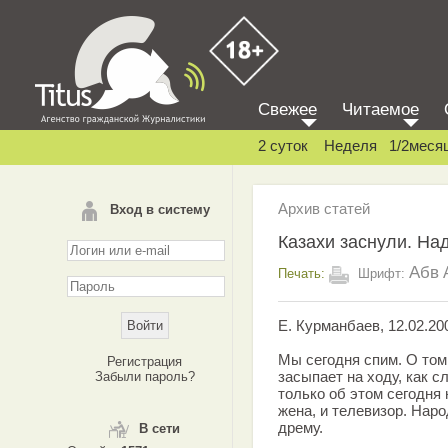
Свежее
Читаемое
2 суток
Неделя
1/2меся
Архив статей
Вход в систему
Казахи заснули. На
Абв
Печать:
Шрифт:
Е. Курманбаев, 12.02.20
Мы сегодня спим. О том,
Регистрация
засыпает на ходу, как сл
Забыли пароль?
только об этом сегодня н
жена, и телевизор. Нар
дрему.
В сети