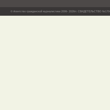
© Агентство гражданской журналистики 2006- 2026гг. СВИДЕТЕЛЬСТВО №17