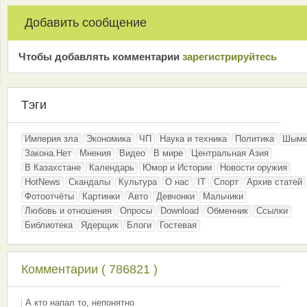
Добавить сообщение
Чтобы добавлять комментарии
зарeгиcтрирyйтeсь
Тэги
Империя зла
Экономика
ЧП
Наука и техника
Политика
Шымк
Закона.Нет
Мнения
Видео
В мире
Центральная Азия
В Казахстане
Календарь
Юмор и Истории
Новости оружия
HotNews
Скандалы
Культура
О нас
IT
Спорт
Архив статей
Фотоотчёты
Картинки
Авто
Девчонки
Мальчики
Любовь и отношения
Опросы
Download
Обменник
Ссылки
Библиотека
Ядерщик
Блоги
Гостевая
Комментарии ( 786821 )
А кто напал то, непонятно