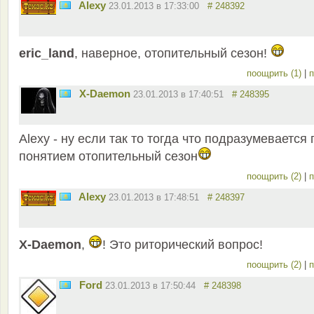
Alexy
23.01.2013 в 17:33:00
# 248392
eric_land
, наверное, отопительный сезон!
поощрить (1)
|
п
X-Daemon
23.01.2013 в 17:40:51
# 248395
Alexy - ну если так то тогда что подразумевается
понятием отопительный сезон
поощрить (2)
|
п
Alexy
23.01.2013 в 17:48:51
# 248397
X-Daemon
,
! Это риторический вопрос!
поощрить (2)
|
п
Ford
23.01.2013 в 17:50:44
# 248398