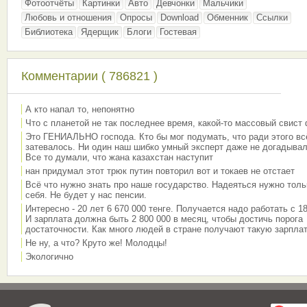
Фотоотчёты
Картинки
Авто
Девчонки
Мальчики
Любовь и отношения
Опросы
Download
Обменник
Ссылки
Библиотека
Ядерщик
Блоги
Гостевая
Комментарии ( 786821 )
А кто напал то, непонятно
Что с планетой не так последнее время, какой-то массовый свист
Это ГЕНИАЛЬНО господа. Кто бы мог подумать, что ради этого вс
затевалось. Ни один наш шибко умный эксперт даже не догадывал
Все то думали, что жана казахстан наступит
нан придумал этот трюк путин повторил вот и токаев не отстает
Всё что нужно знать про наше государство. Надеяться нужно толь
себя. Не будет у нас пенсии.
Интересно - 20 лет 6 670 000 тенге. Получается надо работать с 18
И зарплата должна быть 2 800 000 в месяц, чтобы достичь порога
достаточности. Как много людей в стране получают такую зарплат
Не ну, а что? Круто же! Молодцы!
Экологично