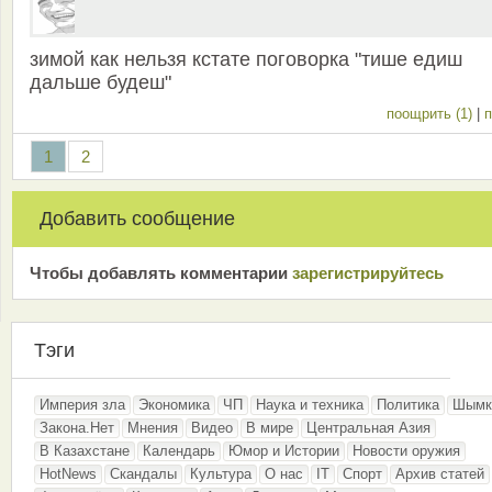
зимой как нельзя кстате поговорка "тише едиш
дальше будеш"
поощрить (1)
|
п
1
2
Добавить сообщение
Чтобы добавлять комментарии
зарeгиcтрирyйтeсь
Тэги
Империя зла
Экономика
ЧП
Наука и техника
Политика
Шымк
Закона.Нет
Мнения
Видео
В мире
Центральная Азия
В Казахстане
Календарь
Юмор и Истории
Новости оружия
HotNews
Скандалы
Культура
О нас
IT
Спорт
Архив статей