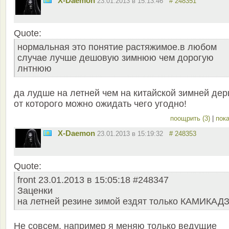
X-Daemon
23.01.2013 в 15:13:46
# 248351
Quote:
нормальная это понятие растяжимое.в любом
случае лучше дешовую зимнюю чем дорогую
лнтнюю
да лудше на летней чем на китайской зимней де
от которого можно ожидать чего угодно!
поощрить (3)
|
пока
X-Daemon
23.01.2013 в 15:19:32
# 248353
Quote:
front 23.01.2013 в 15:05:18 #248347
Заценки
на летней резине зимой ездят только КАМИКАДЗ
Не совсем, например я меняю только ведущие