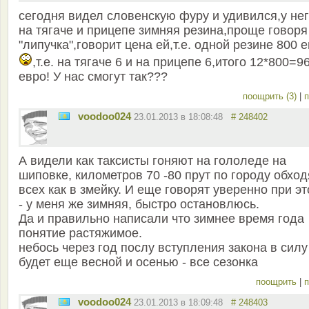
сегодня видел словенскую фуру и удивился,у не
на тягаче и прицепе зимняя резина,проще говоря
"липучка",говорит цена ей,т.е. одной резине 800 
,т.е. на тягаче 6 и на прицепе 6,итого 12*800=9
евро! У нас смогут так???
поощрить (3)
|
п
voodoo024
23.01.2013 в 18:08:48
# 248402
А видели как таксисты гоняют на гололеде на
шиповке, километров 70 -80 прут по городу обход
всех как в змейку. И еще говорят уверенно при эт
- у меня же зимняя, быстро остановлюсь.
Да и правильно написали что зимнее время года
понятие растяжимое.
небось через год послу вступления закона в силу
будет еще весной и осенью - все сезонка
поощрить
|
п
voodoo024
23.01.2013 в 18:09:48
# 248403