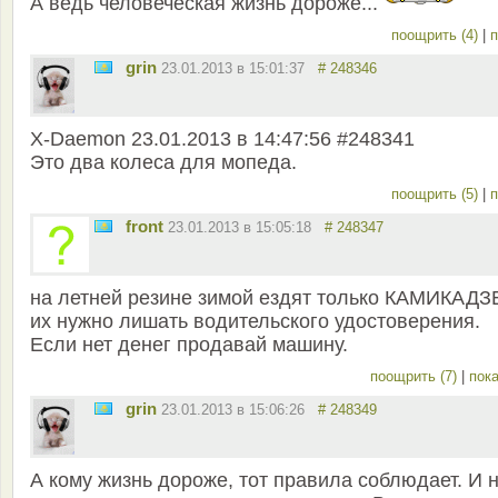
А ведь человеческая жизнь дороже...
поощрить (4)
|
п
grin
23.01.2013 в 15:01:37
# 248346
X-Daemon 23.01.2013 в 14:47:56 #248341
Это два колеса для мопеда.
поощрить (5)
|
п
front
23.01.2013 в 15:05:18
# 248347
на летней резине зимой ездят только КАМИКАДЗ
их нужно лишать водительского удостоверения.
Если нет денег продавай машину.
поощрить (7)
|
пока
grin
23.01.2013 в 15:06:26
# 248349
А кому жизнь дороже, тот правила соблюдает. И н