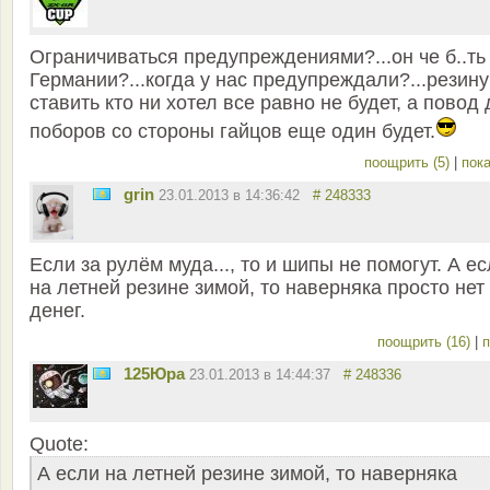
Ограничиваться предупреждениями?...он че б..ть
Германии?...когда у нас предупреждали?...резину
ставить кто ни хотел все равно не будет, а повод
поборов со стороны гайцов еще один будет.
поощрить (5)
|
пока
grin
23.01.2013 в 14:36:42
# 248333
Если за рулём муда..., то и шипы не помогут. А е
на летней резине зимой, то наверняка просто нет
денег.
поощрить (16)
|
п
125Юра
23.01.2013 в 14:44:37
# 248336
Quote:
А если на летней резине зимой, то наверняка