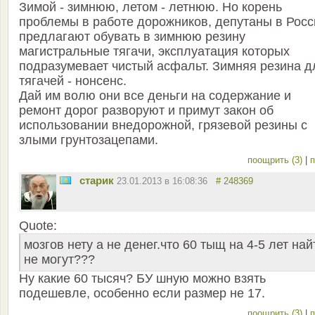
Зимой - зимнюю, летом - летнюю. Но корень
проблемы в работе дорожников, депутаны в Росс
предлагают обувать в зимнюю резину
магистральные тягачи, эксплуатация которых
подразумевает чистый асфальт. Зимняя резина д
тягачей - нонсенс.
Дай им волю они все деньги на содержание и
ремонт дорог разворуют и примут закон об
использовании внедорожной, грязевой резины с
злыми грунтозацепами.
поощрить (3)
|
п
старик
23.01.2013 в 16:08:36
# 248369
Quote:
мозгов нету а не денег.что 60 тыщ на 4-5 лет най
не могут???
Ну какие 60 тысяч? БУ шную можно взять
подешевле, особенно если размер не 17.
поощрить (3)
|
п