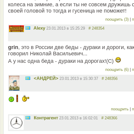
колеса на зимние, а если ты не совсем дружишь 
своей головой то тогда и гусеница не поможет!
поощрить (3)
|
п
Alexy
23.01.2013 в 15:25:29
# 248354
grin
, это в России две беды - дураки и дороги, ка
говорил Николай Васильевич...
А у нас одна беда - дураки на дорогах!(С)
поощрить (6)
|
п
<АНДРЕЙ>
23.01.2013 в 15:30:37
# 248356
поощрить
|
п
Контрагент
23.01.2013 в 16:02:01
# 248366