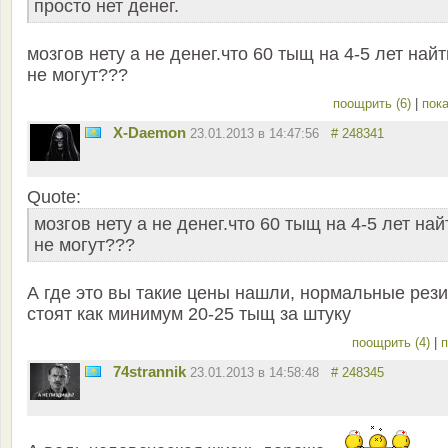
просто нет денег.
мозгов нету а не денег.что 60 тыщ на 4-5 лет найт
не могут???
поощрить (6)
|
пока
X-Daemon
23.01.2013 в 14:47:56
# 248341
Quote:
мозгов нету а не денег.что 60 тыщ на 4-5 лет най
не могут???
А где это вы такие цены нашли, нормальные рез
стоят как минимум 20-25 тыщ за штуку
поощрить (4)
|
п
74strannik
23.01.2013 в 14:58:48
# 248345