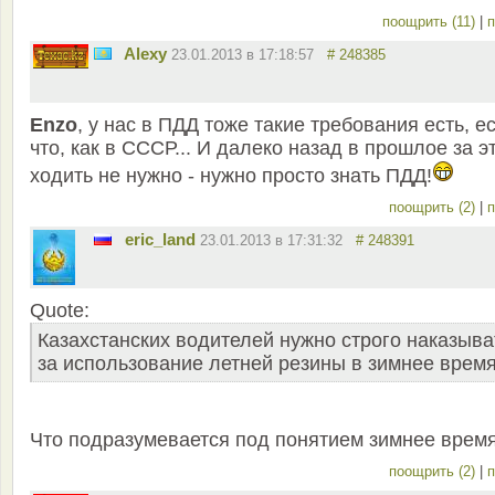
поощрить (11)
|
п
Alexy
23.01.2013 в 17:18:57
# 248385
Enzo
, у нас в ПДД тоже такие требования есть, е
что, как в СССР... И далеко назад в прошлое за э
ходить не нужно - нужно просто знать ПДД!
поощрить (2)
|
п
eric_land
23.01.2013 в 17:31:32
# 248391
Quote:
Казахстанских водителей нужно строго наказыва
за использование летней резины в зимнее время
Что подразумевается под понятием зимнее врем
поощрить (2)
|
п