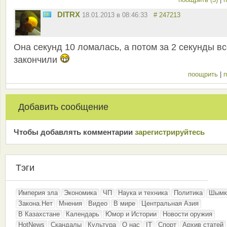
DITRX
18.01.2013 в 08:46:33
# 247213
Она секунд 10 ломалась, а потом за 2 секунды в
закончили
поощрить
|
п
Добавить сообщение
Чтобы добавлять комментарии
зарeгиcтрирyйтeсь
Тэги
Империя зла
Экономика
ЧП
Наука и техника
Политика
Шымк
Закона.Нет
Мнения
Видео
В мире
Центральная Азия
В Казахстане
Календарь
Юмор и Истории
Новости оружия
HotNews
Скандалы
Культура
О нас
IT
Спорт
Архив статей