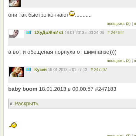
они так быстро кончают
...........
поощрить (2)
|
п
1ХуДоЖнИк1
18.01.2013 в 00:34:06
# 247192
а вот и обещеная порнуха от шимпанзе))))
поощрить (2)
|
п
Кузей
18.01.2013 в 01:27:13
# 247207
baby boom
18.01.2013 в 00:00:57 #247183
Раскрыть
поощрить (3)
|
п