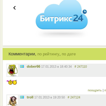
Комментарии,
,
по рейтингу
по дате
dober66
17.01.2013 в 18:40:34
# 247110
поощрить
|
п
troll
17.01.2013 в 19:20:50
# 247124