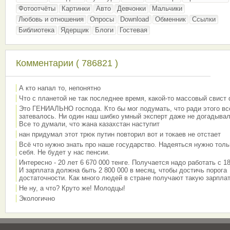
Фотоотчёты
Картинки
Авто
Девчонки
Мальчики
Любовь и отношения
Опросы
Download
Обменник
Ссылки
Библиотека
Ядерщик
Блоги
Гостевая
Комментарии ( 786821 )
А кто напал то, непонятно
Что с планетой не так последнее время, какой-то массовый свист
Это ГЕНИАЛЬНО господа. Кто бы мог подумать, что ради этого вс
затевалось. Ни один наш шибко умный эксперт даже не догадывал
Все то думали, что жана казахстан наступит
нан придумал этот трюк путин повторил вот и токаев не отстает
Всё что нужно знать про наше государство. Надеяться нужно толь
себя. Не будет у нас пенсии.
Интересно - 20 лет 6 670 000 тенге. Получается надо работать с 18
И зарплата должна быть 2 800 000 в месяц, чтобы достичь порога
достаточности. Как много людей в стране получают такую зарплат
Не ну, а что? Круто же! Молодцы!
Экологично