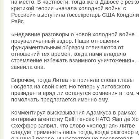
на место. В частности, тогда же в Давосе с резк
критикой теории «начала холодной войны с
Россией» выступила госсекретарь США Кондоли
Райс.
«Недавние разговоры о новой холодной войне 
преувеличенный вздор. Наши отношения
фундаментальным образом отличаются от
отношений тех времен, когда нами владело
стремление избежать взаимного уничтожения», 
заявила она.
Впрочем, тогда Литва не приняла слова главы
Госдепа на свой счет. Но теперь у литовского
президента вряд ли останутся сомнения в том, 
помолчать предлагается именно ему.
Комментируя высказывания Адамкуса в рамках
интервью агентству Delfi генсек НАТО Яап де Х
Схеффер заявил, что слово «холодная» Литве
следует применять лишь тогда, когда разговор и
о зимней погоде. И настоятельно посоветовал