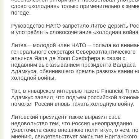
слово «холодная» только применительно к зимн
погоде.
Руководство НАТО запретило Литве дерзить Ро
и употреблять словосочетание «холодная война
Литва – молодой член НАТО – попала во внима
генерального секретаря Североатлантического
альянса Яапа де Хооп Схеффера в связи с
недавним высказыванием президента Валдаса
Адамкуса, обвинившего Кремль развязывании н
холодной войны.
Так, в январском интервью газете Financial Time
Адамкус заявил, что подъем российской эконом
поможет России вновь начать холодную войну.
Литовский президент также выразил свое
недовольство тем, что Россия «неоправданно
ужесточила свою внешнюю политику», о чем, по
мнению, свидетельствует закрытие Британского