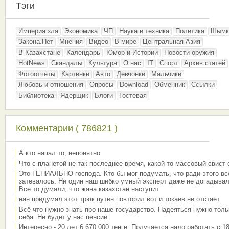
Тэги
Империя зла
Экономика
ЧП
Наука и техника
Политика
Шымк
Закона.Нет
Мнения
Видео
В мире
Центральная Азия
В Казахстане
Календарь
Юмор и Истории
Новости оружия
HotNews
Скандалы
Культура
О нас
IT
Спорт
Архив статей
Фотоотчёты
Картинки
Авто
Девчонки
Мальчики
Любовь и отношения
Опросы
Download
Обменник
Ссылки
Библиотека
Ядерщик
Блоги
Гостевая
Комментарии ( 786821 )
А кто напал то, непонятно
Что с планетой не так последнее время, какой-то массовый свист
Это ГЕНИАЛЬНО господа. Кто бы мог подумать, что ради этого вс
затевалось. Ни один наш шибко умный эксперт даже не догадывал
Все то думали, что жана казахстан наступит
нан придумал этот трюк путин повторил вот и токаев не отстает
Всё что нужно знать про наше государство. Надеяться нужно толь
себя. Не будет у нас пенсии.
Интересно - 20 лет 6 670 000 тенге. Получается надо работать с 18