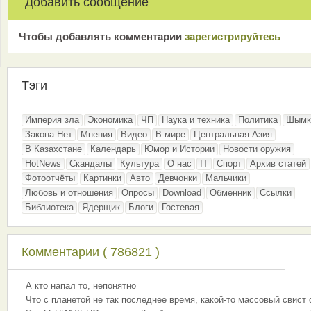
Добавить сообщение
Чтобы добавлять комментарии
зарeгиcтрирyйтeсь
Тэги
Империя зла
Экономика
ЧП
Наука и техника
Политика
Шымк
Закона.Нет
Мнения
Видео
В мире
Центральная Азия
В Казахстане
Календарь
Юмор и Истории
Новости оружия
HotNews
Скандалы
Культура
О нас
IT
Спорт
Архив статей
Фотоотчёты
Картинки
Авто
Девчонки
Мальчики
Любовь и отношения
Опросы
Download
Обменник
Ссылки
Библиотека
Ядерщик
Блоги
Гостевая
Комментарии ( 786821 )
А кто напал то, непонятно
Что с планетой не так последнее время, какой-то массовый свист