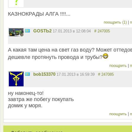
КАЗНОКРАДЫ АЛГА !!!!...
поощрить (1)
|
п
GOSTЬ2
17.01.2013 в 12:08:04
# 247005
А какая там цена на свет газ воду? Может оттедо
дешевле протянуть провода и трубы?
поощрить
|
п
bob153370
17.01.2013 в 16:59:39
# 247085
ну наконец-то!
завтра же побегу покупать
домик у моря.
поощрить
|
п