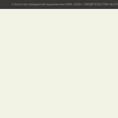
© Агентство гражданской журналистики 2006- 2026гг. СВИДЕТЕЛЬСТВО №17