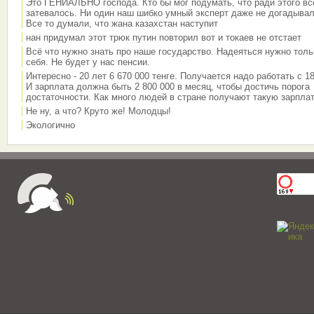
Это ГЕНИАЛЬНО господа. Кто бы мог подумать, что ради этого вс
затевалось. Ни один наш шибко умный эксперт даже не догадывал
Все то думали, что жана казахстан наступит
нан придумал этот трюк путин повторил вот и токаев не отстает
Всё что нужно знать про наше государство. Надеяться нужно толь
себя. Не будет у нас пенсии.
Интересно - 20 лет 6 670 000 тенге. Получается надо работать с 18
И зарплата должна быть 2 800 000 в месяц, чтобы достичь порога
достаточности. Как много людей в стране получают такую зарплат
Не ну, а что? Круто же! Молодцы!
Экологично