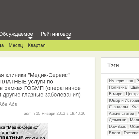
Обсуждаемое
Рейтинговое
ца
Месяц
Квартал
Тэги
я клиника "Медик-Сервис"
СПЛАТНЫЕ услуги по
Империя зла
рамках ГОБМП (оперативное
Политика
Шым
и другие глазные заболевания)
В мире
Центр
Юмор и Истори
Абв
Абв
Скандалы
Кул
admin 15 Января 2013 в 19:43:36
Архив статей
Девчонки
Мал
Download
Обм
Блоги
Гостева