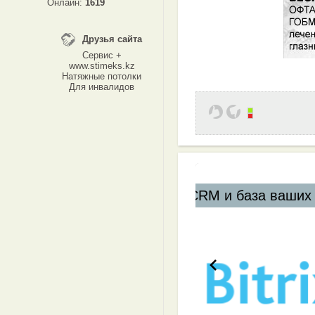
Онлайн:
1619
Друзья сайта
Сервис +
www.stimeks.kz
Натяжные потолки
Для инвалидов
M и база ваших клиентов