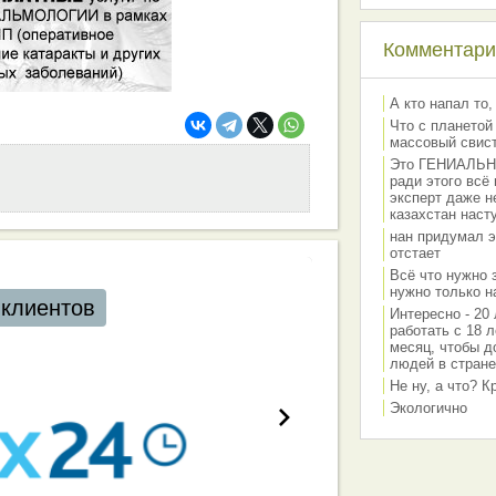
Комментарии
А кто напал то,
Что с планетой
массовый свис
Это ГЕНИАЛЬНО 
ради этого всё
эксперт даже н
казахстан наст
нан придумал э
отстает
Всё что нужно 
нужно только на
Интересно - 20 
работать с 18 л
месяц, чтобы д
людей в стране
Не ну, а что? 
Экологично