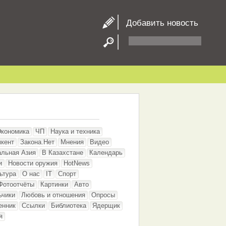
Добавить новость
Экономика
ЧП
Наука и техника
кент
Закона.Нет
Мнения
Видео
альная Азия
В Казахстане
Календарь
и
Новости оружия
HotNews
ьтура
О нас
IT
Спорт
Фотоотчёты
Картинки
Авто
ьчики
Любовь и отношения
Опросы
енник
Ссылки
Библиотека
Ядерщик
я