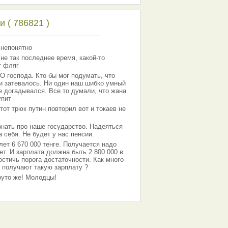
 ( 786821 )
 непонятно
 не так последнее время, какой-то
т фляг
господа. Кто бы мог подумать, что
 и затевалось. Ни один наш шибко умный
е догадывался. Все то думали, что жана
упит
тот трюк путин повторил вот и токаев не
знать про наше государство. Надеяться
 себя. Не будет у нас пенсии.
лет 6 670 000 тенге. Получается надо
ет. И зарплата должна быть 2 800 000 в
остичь порога достаточности. Как много
 получают такую зарплату ?
Круто же! Молодцы!