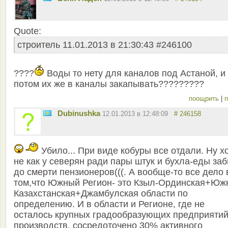
Quote:
строитель 11.01.2013 в 21:30:43 #246100
????
Воды то нету для каналов под Астаной, и 
потом их же в каналы закапывать?????????
поощрить
|
п
Dubinushka
12.01.2013 в 12:48:09
# 246158
Убило... При виде кобуры все отдали. Ну х
не как у северян ради пары штук и бухла-еды за
до смерти пензионеров(((. А вообще-то все дело 
том,что Южный Регион- это Кзыл-Ординская+Юж
Казахстанская+Джамбулская области по
определению. И в области и Регионе, где не
осталось крупных градообразующих предприятий
производств, сосредоточено 30% активного