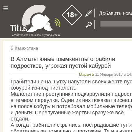
≡
Добавить нов
В Казахстане
В Алматы юные шымкентцы ограбили
подростков, угрожая пустой кабурой
МарычЪ
11 Января 2013 в 14
Грабители не на шутку напугали своих жертв пу
кобурой из-под пистолета.
Малолетние преступники подкараулили подрост
в темном переулке. Один из них показал висев
на поясе кобуру и потребовал мобильные теле
и деньги. Перепуганные жертвы сразу же всё
отдали.
А когда грабители скрылись, пострадавшие тут 
обратились за помощью к прохожим. Те и вызва