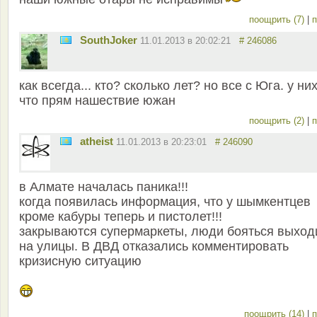
поощрить (7)
|
п
SouthJoker
11.01.2013 в 20:02:21
# 246086
как всегда... кто? сколько лет? но все с Юга. у ни
что прям нашествие южан
поощрить (2)
|
п
atheist
11.01.2013 в 20:23:01
# 246090
в Алмате началась паника!!!
когда появилась информация, что у шымкентцев
кроме кабуры теперь и пистолет!!!
закрываются супермаркеты, люди бояться выход
на улицы. В ДВД отказались комментировать
кризисную ситуацию
поощрить (14)
|
п