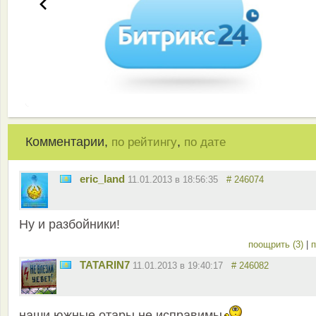
Комментарии,
,
по рейтингу
по дате
eric_land
11.01.2013 в 18:56:35
# 246074
Ну и разбойники!
поощрить (3)
|
п
TATARIN7
11.01.2013 в 19:40:17
# 246082
наши южные отары не исправимы