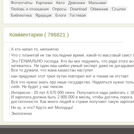
Фотоотчёты
Картинки
Авто
Девчонки
Мальчики
Любовь и отношения
Опросы
Download
Обменник
Ссылки
Библиотека
Ядерщик
Блоги
Гостевая
Комментарии ( 786821 )
А кто напал то, непонятно
Что с планетой не так последнее время, какой-то массовый свист
Это ГЕНИАЛЬНО господа. Кто бы мог подумать, что ради этого вс
затевалось. Ни один наш шибко умный эксперт даже не догадывал
Все то думали, что жана казахстан наступит
нан придумал этот трюк путин повторил вот и токаев не отстает
Всё что нужно знать про наше государство. Надеяться нужно толь
себя. Не будет у нас пенсии.
Интересно - 20 лет 6 670 000 тенге. Получается надо работать с 18
И зарплата должна быть 2 800 000 в месяц, чтобы достичь порога
достаточности. Как много людей в стране получают такую зарплат
Не ну, а что? Круто же! Молодцы!
Экологично