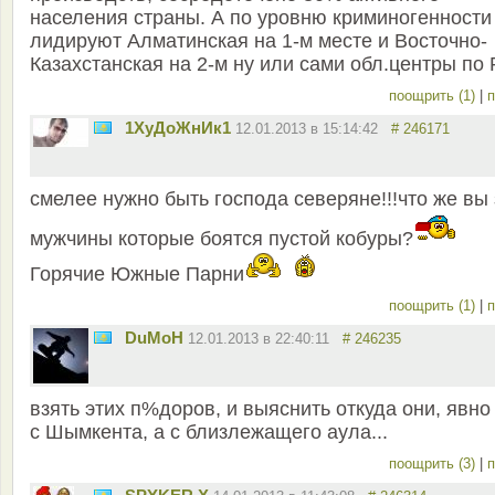
населения страны. А по уровню криминогенности
лидируют Алматинская на 1-м месте и Восточно-
Казахстанская на 2-м ну или сами обл.центры по 
поощрить (1)
|
п
1ХуДоЖнИк1
12.01.2013 в 15:14:42
# 246171
смелее нужно быть господа северяне!!!что же вы 
мужчины которые боятся пустой кобуры?
Горячие Южные Парни
поощрить (1)
|
п
DuMoH
12.01.2013 в 22:40:11
# 246235
взять этих п%доров, и выяснить откуда они, явно
с Шымкента, а с близлежащего аула...
поощрить (3)
|
п