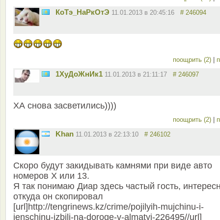
КоТэ_НаРкОтЭ
11.01.2013 в 20:45:16
# 246094
поощрить (2)
|
п
1ХуДоЖнИк1
11.01.2013 в 21:11:17
# 246097
ХА снова засветились))))
поощрить (2)
|
п
Khan
11.01.2013 в 22:13:10
# 246102
Скоро будут закидывать камнями при виде авто
номеров Х или 13.
Я так понимаю Диар здесь частый гость, интерес
откуда он скопировал
[url]http://tengrinews.kz/crime/pojilyih-mujchinu-i-
jenschinu-izbili-na-doroge-v-almatyi-226495//url]