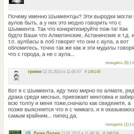
Почему именно Шымкентцы? Эти выродки могли 
аулов быть, а у них это модно говорить что с
Шымкента. Так что конкретизируйте пож-та! Как
будто Ваши что Алматинские, Астанинские и т.д. 
т.п. аулбасы в лоб говорят что они с аула, а вот
обломитесь, точно так же как и эти мудилы говор
что с города, а не с аула...
поощрить (9)
|
п
гримм
12.01.2013 в 11:05:07
# 246149
Вот я с Шымкента, иду тихо мирно по алмате, ря
драка среди месных, приезжает минтовка и забир
всю толпу и меня тоже,сначало как свидеиетя, а
позже выясняется что я с чимкаго, и я оказываюс
самым крайним... пипец да,
поощрить (1)
|
п
Беня Ладен
12.01.2013 в 11:48:36
# 246154