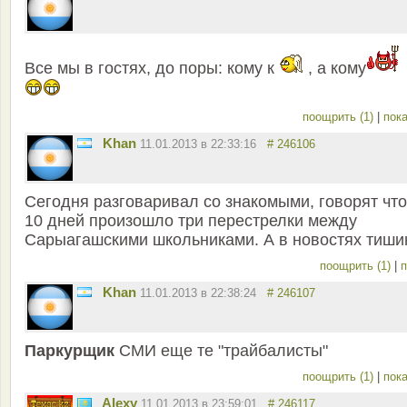
Все мы в гостях, до поры: кому к
, а кому
поощрить (1)
|
пока
Khan
11.01.2013 в 22:33:16
# 246106
Сегодня разговаривал со знакомыми, говорят что
10 дней произошло три перестрелки между
Сарыагашскими школьниками. А в новостях тиши
поощрить (1)
|
п
Khan
11.01.2013 в 22:38:24
# 246107
Паркурщик
СМИ еще те "трайбалисты"
поощрить (1)
|
пока
Alexy
11.01.2013 в 23:59:01
# 246117