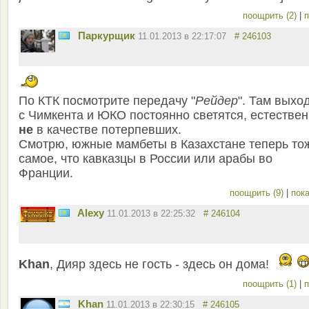
поощрить (2)
|
п
Паркурщик
11.01.2013 в 22:17:07
# 246103
По КТК посмотрите передачу "
Рейдер
". Там выхо
с Чимкента и ЮКО постоянно светятся, естестве
не
в качестве потерпевших.
Смотрю, южные мамбеты в Казахстане теперь то
самое, что кавказцы в России или арабы во
Франции.
поощрить (9)
|
пока
Alexy
11.01.2013 в 22:25:32
# 246104
Khan
, Дияр здесь не гость - здесь он дома!
поощрить (1)
|
п
Khan
11.01.2013 в 22:30:15
# 246105