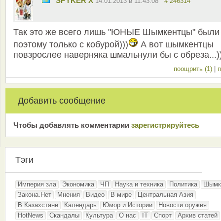
SPYKER X
14.01.2013 в 11:43:08
# 246314
Так это же всего лишь "ЮНЫЕ Шымкентцы" были
поэтому только с кобурой)))
А вот шымкентцы
повзрослее наверняка шмальнули бы с обреза...)
поощрить (1)
|
п
Добавить сообщение
Чтобы добавлять комментарии
зарeгиcтрирyйтeсь
Тэги
Империя зла
Экономика
ЧП
Наука и техника
Политика
Шымк
Закона.Нет
Мнения
Видео
В мире
Центральная Азия
В Казахстане
Календарь
Юмор и Истории
Новости оружия
HotNews
Скандалы
Культура
О нас
IT
Спорт
Архив статей