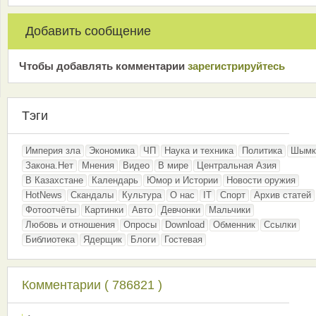
Добавить сообщение
Чтобы добавлять комментарии
зарeгиcтрирyйтeсь
Тэги
Империя зла
Экономика
ЧП
Наука и техника
Политика
Шымк
Закона.Нет
Мнения
Видео
В мире
Центральная Азия
В Казахстане
Календарь
Юмор и Истории
Новости оружия
HotNews
Скандалы
Культура
О нас
IT
Спорт
Архив статей
Фотоотчёты
Картинки
Авто
Девчонки
Мальчики
Любовь и отношения
Опросы
Download
Обменник
Ссылки
Библиотека
Ядерщик
Блоги
Гостевая
Комментарии ( 786821 )