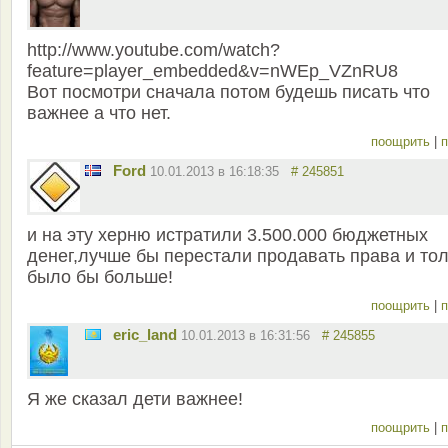
http://www.youtube.com/watch?
feature=player_embedded&v=nWEp_VZnRU8
Вот посмотри сначала потом будешь писать что
важнее а что нет.
поощрить
|
п
Ford
10.01.2013 в 16:18:35
# 245851
и на эту херню истратили 3.500.000 бюджетных
денег,лучше бы перестали продавать права и тол
было бы больше!
поощрить
|
п
eric_land
10.01.2013 в 16:31:56
# 245855
Я же сказал дети важнее!
поощрить
|
п