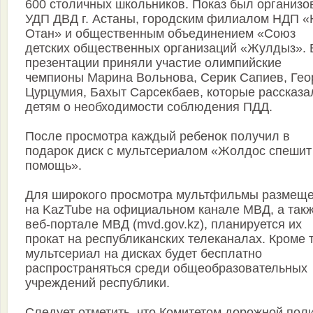
600 столичных школьников. Показ был организо
УДП ДВД г. Астаны, городским филиалом НДП «
Отан» и общественным объединением «Союз
детских общественных организаций «Жулдыз». 
презентации приняли участие олимпийские
чемпионы Марина Вольнова, Серик Сапиев, Гео
Цурцумия, Бахыт Сарсекбаев, которые рассказа
детям о необходимости соблюдения ПДД.
После просмотра каждый ребенок получил в
подарок диск с мультсериалом «Жолдос спешит
помощь».
Для широкого просмотра мультфильмы размещ
на KazTube на официальном канале МВД, а такж
веб-портале МВД (mvd.gov.kz), планируется их
прокат на республиканских телеканалах. Кроме т
мультсериал на дисках будет бесплатно
распространяться среди общеобразовательных
учреждений республики.
Следует отметить, что Комитетом дорожной пол