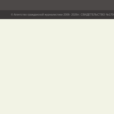
© Агентство гражданской журналистики 2006- 2026гг. СВИДЕТЕЛЬСТВО №17