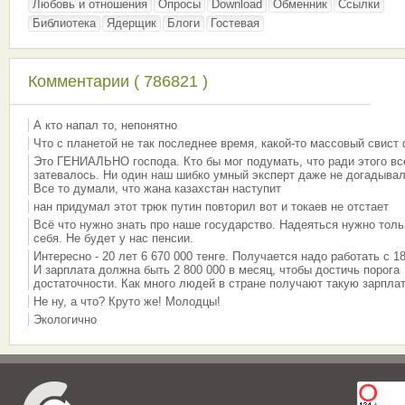
Любовь и отношения
Опросы
Download
Обменник
Ссылки
Библиотека
Ядерщик
Блоги
Гостевая
Комментарии ( 786821 )
А кто напал то, непонятно
Что с планетой не так последнее время, какой-то массовый свист
Это ГЕНИАЛЬНО господа. Кто бы мог подумать, что ради этого вс
затевалось. Ни один наш шибко умный эксперт даже не догадывал
Все то думали, что жана казахстан наступит
нан придумал этот трюк путин повторил вот и токаев не отстает
Всё что нужно знать про наше государство. Надеяться нужно толь
себя. Не будет у нас пенсии.
Интересно - 20 лет 6 670 000 тенге. Получается надо работать с 18
И зарплата должна быть 2 800 000 в месяц, чтобы достичь порога
достаточности. Как много людей в стране получают такую зарплат
Не ну, а что? Круто же! Молодцы!
Экологично