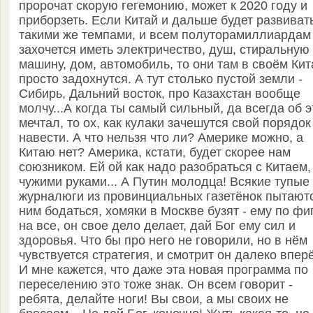
пророчат скорую гегемонию, может к 2020 году и
приборзеть. Если Китай и дальше будет развиват
такими же темпами, и всем полуторамиллиардам
захочется иметь электричество, душ, стиральную
машину, дом, автомобиль, то они там в своём Кит
просто задохнутся. А тут столько пустой земли -
Сибирь, Дальний восток, про Казахстан вообще
молчу...А когда ты самый сильный, да всегда об 
мечтал, то ох, как кулаки зачешутся свой порядок
навести. А что нельзя что ли? Америке можно, а
Китаю нет? Америка, кстати, будет скорее нам
союзником. Ей ой как надо разобраться с Китаем,
чужими руками... А Путин молодца! Всякие тупые
журналюги из провинциальных газетёнок пытаютс
ним бодаться, хомяки в Москве бузят - ему по фи
на все, он свое дело делает, дай Бог ему сил и
здоровья. Что бы про него не говорили, но в нём
чувствуется стратегия, и смотрит он далеко впер
И мне кажется, что даже эта новая программа по
переселению это тоже знак. Он всем говорит -
ребята, делайте ноги! Вы свои, а мы своих не