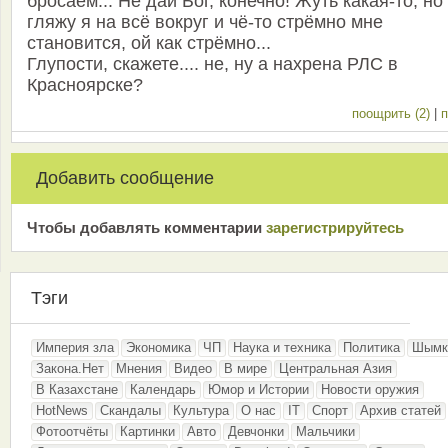
бросаем... Не дай Бог, конечно! Жуть какая-то, но
гляжу я на всё вокруг и чё-то стрёмно мне
становится, ой как стрёмно...
Глупости, скажете.... не, ну а нахрена РЛС в
Красноярске?
поощрить (2)
|
п
Добавить сообщение
Чтобы добавлять комментарии
зарeгиcтрирyйтeсь
Тэги
Империя зла
Экономика
ЧП
Наука и техника
Политика
Шымк
Закона.Нет
Мнения
Видео
В мире
Центральная Азия
В Казахстане
Календарь
Юмор и Истории
Новости оружия
HotNews
Скандалы
Культура
О нас
IT
Спорт
Архив статей
Фотоотчёты
Картинки
Авто
Девчонки
Мальчики