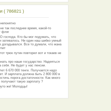
 ( 786821 )
 непонятно
 не так последнее время, какой-то
т фляг
господа. Кто бы мог подумать, что
 и затевалось. Ни один наш шибко умный
е догадывался. Все то думали, что жана
упит
тот трюк путин повторил вот и токаев не
знать про наше государство. Надеяться
 себя. Не будет у нас пенсии.
лет 6 670 000 тенге. Получается надо
ет. И зарплата должна быть 2 800 000 в
остичь порога достаточности. Как много
 получают такую зарплату ?
Круто же! Молодцы!