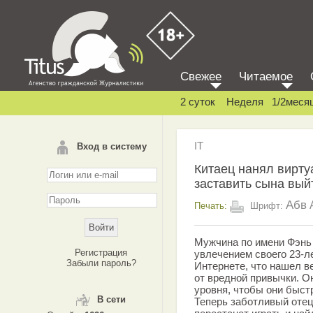
Свежее
Читаемое
2 суток
Неделя
1/2меся
IT
Вход в систему
Китаец нанял вирту
заставить сына вый
Абв
Печать:
Шрифт:
Мужчина по имени Фэнь
Регистрация
увлечением своего 23-л
Забыли пароль?
Интернете, что нашел в
от вредной привычки. О
уровня, чтобы они быст
В сети
Теперь заботливый отец 