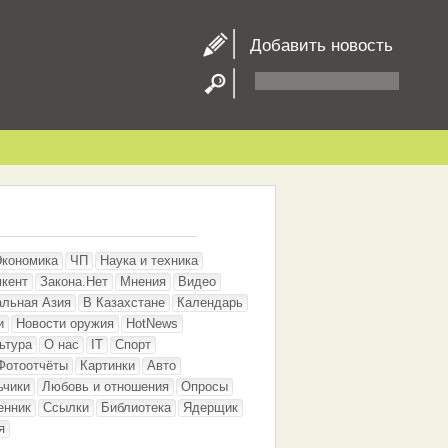
Добавить новость
Экономика
ЧП
Наука и техника
кент
Закона.Нет
Мнения
Видео
альная Азия
В Казахстане
Календарь
и
Новости оружия
HotNews
ьтура
О нас
IT
Спорт
Фотоотчёты
Картинки
Авто
ьчики
Любовь и отношения
Опросы
енник
Ссылки
Библиотека
Ядерщик
я