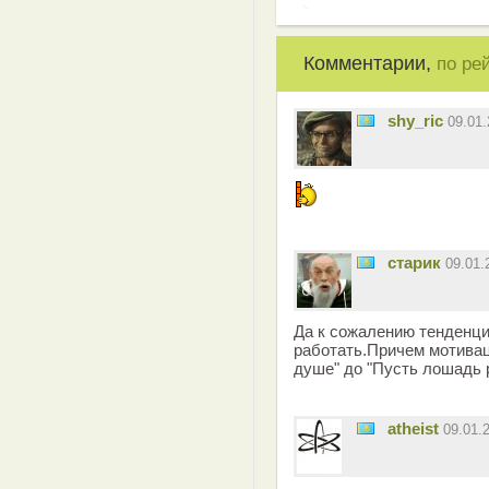
Комментарии,
по ре
shy_ric
09.01
старик
09.01
Да к сожалению тенденц
работать.Причем мотивац
душе" до "Пусть лошадь 
atheist
09.01.