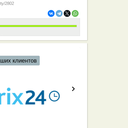
ety/2802
аших клиентов