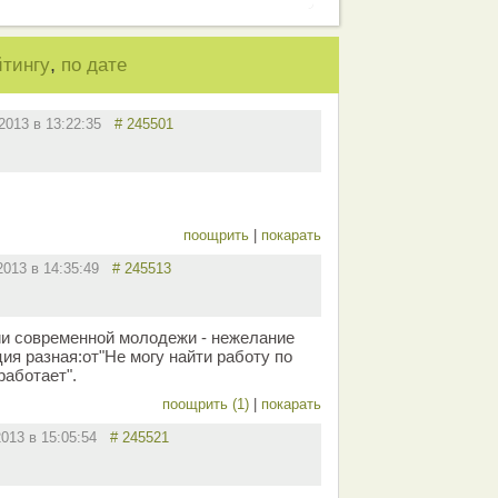
,
йтингу
по дате
.2013 в 13:22:35
# 245501
поощрить
|
покарать
.2013 в 14:35:49
# 245513
ии современной молодежи - нежелание
ия разная:от"Не могу найти работу по
работает".
поощрить (1)
|
покарать
2013 в 15:05:54
# 245521