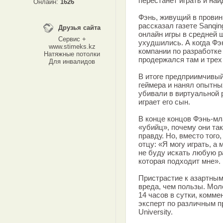
перестанет играть и най
Онлайн:
1626
Фэнь, живущий в провин
рассказал газете Sanqing
Друзья сайта
онлайн игры в средней ш
Сервис +
ухудшились. А когда Фэ
www.stimeks.kz
компании по разработке
Натяжные потолки
продержался там и трех 
Для инвалидов
В итоге предприимчивый
геймера и нанял опытны
убивали в виртуальной 
играет его сын.
В конце концов Фэнь-мл
«убийц», почему они так
правду. Но, вместо того
отцу: «Я могу играть, а 
не буду искать любую ра
которая подходит мне».
Пристрастие к азартным
вреда, чем пользы. Мол
14 часов в сутки, комм
эксперт по различным пр
University.