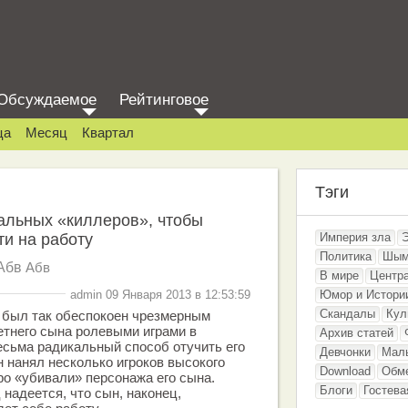
Обсуждаемое
Рейтинговое
ца
Месяц
Квартал
Тэги
альных «киллеров», чтобы
ти на работу
Империя зла
Политика
Шым
Абв
Абв
В мире
Центр
admin 09 Января 2013 в 12:53:59
Юмор и Истори
Скандалы
Кул
 был так обеспокоен чрезмерным
етнего сына ролевыми играми в
Архив статей
есьма радикальный способ отучить его
Девчонки
Мал
н нанял несколько игроков высокого
Download
Обм
ро «убивали» персонажа его сына.
Блоги
Гостева
надеется, что сын, наконец,