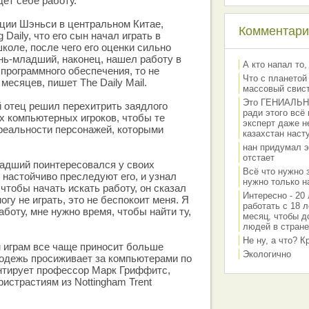
дет себе работу.
ции Шэньси в центральном Китае,
Комментарии
 Daily, что его сын начал играть в
коле, после чего его оценки сильно
нь-младший, наконец, нашел работу в
А кто напал то,
 программного обеспечения, то не
Что с планетой
месяцев, пишет The Daily Mail.
массовый свис
Это ГЕНИАЛЬНО 
 отец решил перехитрить заядлого
ради этого всё
х компьютерных игроков, чтобы те
эксперт даже н
реальности персонажей, которыми
казахстан наст
нан придумал э
отстает
адший поинтересовался у своих
Всё что нужно 
 настойчиво преследуют его, и узнал
нужно только на
, чтобы начать искать работу, он сказал
Интересно - 20 
могу не играть, это не беспокоит меня. Я
работать с 18 л
боту, мне нужно время, чтобы найти ту,
месяц, чтобы д
людей в стране
Не ну, а что? 
 играм все чаще приносит больше
Экологично
одежь просиживает за компьютерами по
ентирует профессор Марк Гриффитс,
истрастиям из Nottingham Trent