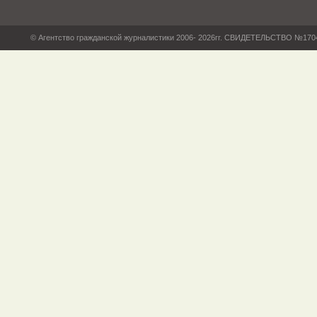
© Агентство гражданской журналистики 2006- 2026гг. СВИДЕТЕЛЬСТВО №17