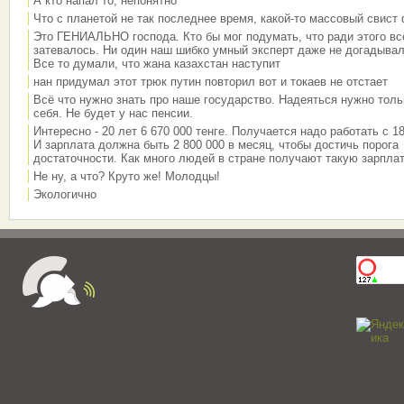
А кто напал то, непонятно
Что с планетой не так последнее время, какой-то массовый свист
Это ГЕНИАЛЬНО господа. Кто бы мог подумать, что ради этого вс
затевалось. Ни один наш шибко умный эксперт даже не догадывал
Все то думали, что жана казахстан наступит
нан придумал этот трюк путин повторил вот и токаев не отстает
Всё что нужно знать про наше государство. Надеяться нужно толь
себя. Не будет у нас пенсии.
Интересно - 20 лет 6 670 000 тенге. Получается надо работать с 18
И зарплата должна быть 2 800 000 в месяц, чтобы достичь порога
достаточности. Как много людей в стране получают такую зарплат
Не ну, а что? Круто же! Молодцы!
Экологично