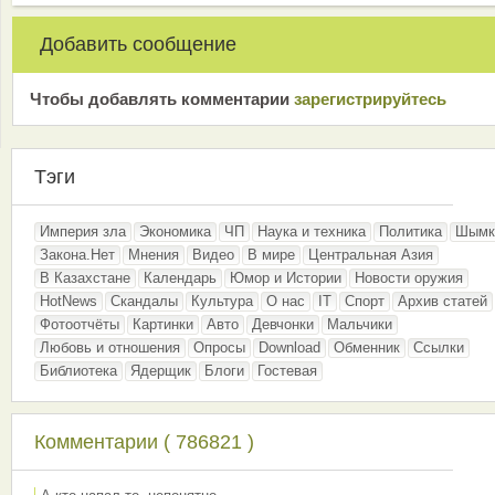
Добавить сообщение
Чтобы добавлять комментарии
зарeгиcтрирyйтeсь
Тэги
Империя зла
Экономика
ЧП
Наука и техника
Политика
Шымк
Закона.Нет
Мнения
Видео
В мире
Центральная Азия
В Казахстане
Календарь
Юмор и Истории
Новости оружия
HotNews
Скандалы
Культура
О нас
IT
Спорт
Архив статей
Фотоотчёты
Картинки
Авто
Девчонки
Мальчики
Любовь и отношения
Опросы
Download
Обменник
Ссылки
Библиотека
Ядерщик
Блоги
Гостевая
Комментарии ( 786821 )