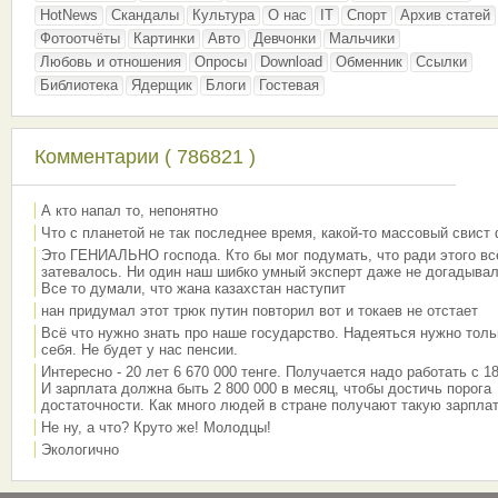
HotNews
Скандалы
Культура
О нас
IT
Спорт
Архив статей
Фотоотчёты
Картинки
Авто
Девчонки
Мальчики
Любовь и отношения
Опросы
Download
Обменник
Ссылки
Библиотека
Ядерщик
Блоги
Гостевая
Комментарии ( 786821 )
А кто напал то, непонятно
Что с планетой не так последнее время, какой-то массовый свист
Это ГЕНИАЛЬНО господа. Кто бы мог подумать, что ради этого вс
затевалось. Ни один наш шибко умный эксперт даже не догадывал
Все то думали, что жана казахстан наступит
нан придумал этот трюк путин повторил вот и токаев не отстает
Всё что нужно знать про наше государство. Надеяться нужно толь
себя. Не будет у нас пенсии.
Интересно - 20 лет 6 670 000 тенге. Получается надо работать с 18
И зарплата должна быть 2 800 000 в месяц, чтобы достичь порога
достаточности. Как много людей в стране получают такую зарплат
Не ну, а что? Круто же! Молодцы!
Экологично