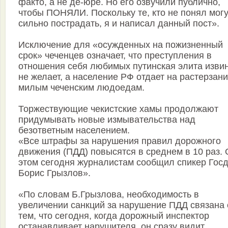
факто, а не де-юре. Но его озвучили публично,
чтобы ПОНЯЛИ. Поскольку те, кто не понял могу
сильно пострадать, я и написал данный пост».
Исключение для «осужденных на пожизненный
срок» чеченцев означает, что преступления в
отношения себя любимых путинская элита изви
не желает, а население РФ отдает на растерзан
милым чеченским людоедам.
Торжествующие чекистские хамы продолжают
придумывать новые измывательства над
безответным населением.
«Все штрафы за нарушения правил дорожного
движения (ПДД) повысятся в среднем в 10 раз. 
этом сегодня журналистам сообщил спикер Гос
Борис Грызлов».
«По словам Б.Грызлова, необходимость в
увеличении санкций за нарушение ПДД связана 
тем, что сегодня, когда дорожный инспектор
останавливает нарушителя, он сразу видит