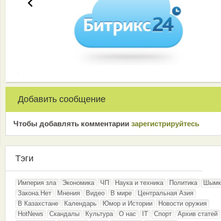
Добавить сообщение
Чтобы добавлять комментарии
зарeгиcтрирyйтeсь
Тэги
Империя зла
Экономика
ЧП
Наука и техника
Политика
Шымк
Закона.Нет
Мнения
Видео
В мире
Центральная Азия
В Казахстане
Календарь
Юмор и Истории
Новости оружия
HotNews
Скандалы
Культура
О нас
IT
Спорт
Архив статей