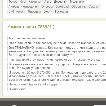
Фотоотчёты
Картинки
Авто
Девчонки
Мальчики
Любовь и отношения
Опросы
Download
Обменник
Ссылки
Библиотека
Ядерщик
Блоги
Гостевая
Комментарии ( 786821 )
А кто напал то, непонятно
Что с планетой не так последнее время, какой-то массовый свист
Это ГЕНИАЛЬНО господа. Кто бы мог подумать, что ради этого вс
затевалось. Ни один наш шибко умный эксперт даже не догадывал
Все то думали, что жана казахстан наступит
нан придумал этот трюк путин повторил вот и токаев не отстает
Всё что нужно знать про наше государство. Надеяться нужно толь
себя. Не будет у нас пенсии.
Интересно - 20 лет 6 670 000 тенге. Получается надо работать с 18
И зарплата должна быть 2 800 000 в месяц, чтобы достичь порога
достаточности. Как много людей в стране получают такую зарплат
Не ну, а что? Круто же! Молодцы!
Экологично